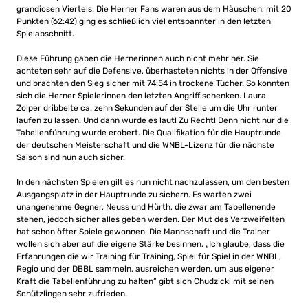
grandiosen Viertels. Die Herner Fans waren aus dem Häuschen, mit 20
Punkten (62:42) ging es schließlich viel entspannter in den letzten
Spielabschnitt.
Diese Führung gaben die Hernerinnen auch nicht mehr her. Sie
achteten sehr auf die Defensive, überhasteten nichts in der Offensive
und brachten den Sieg sicher mit 74:54 in trockene Tücher. So konnten
sich die Herner Spielerinnen den letzten Angriff schenken. Laura
Zolper dribbelte ca. zehn Sekunden auf der Stelle um die Uhr runter
laufen zu lassen. Und dann wurde es laut! Zu Recht! Denn nicht nur die
Tabellenführung wurde erobert. Die Qualifikation für die Hauptrunde
der deutschen Meisterschaft und die WNBL-Lizenz für die nächste
Saison sind nun auch sicher.
In den nächsten Spielen gilt es nun nicht nachzulassen, um den besten
Ausgangsplatz in der Hauptrunde zu sichern. Es warten zwei
unangenehme Gegner, Neuss und Hürth, die zwar am Tabellenende
stehen, jedoch sicher alles geben werden. Der Mut des Verzweifelten
hat schon öfter Spiele gewonnen. Die Mannschaft und die Trainer
wollen sich aber auf die eigene Stärke besinnen. „Ich glaube, dass die
Erfahrungen die wir Training für Training, Spiel für Spiel in der WNBL,
Regio und der DBBL sammeln, ausreichen werden, um aus eigener
Kraft die Tabellenführung zu halten“ gibt sich Chudzicki mit seinen
Schützlingen sehr zufrieden.