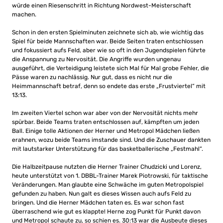
würde einen Riesenschritt in Richtung Nordwest-Meisterschaft
machen.
Schon in den ersten Spielminuten zeichnete sich ab, wie wichtig das
Spiel für beide Mannschaften war. Beide Seiten traten entschlossen
und fokussiert aufs Feld, aber wie so oft in den Jugendspielen führte
die Anspannung zu Nervosität. Die Angriffe wurden ungenau
ausgeführt, die Verteidigung leistete sich Mal für Mal grobe Fehler, die
Pässe waren zu nachlässig. Nur gut, dass es nicht nur die
Heimmannschaft betraf, denn so endete das erste „Frustviertel“ mit
13:13.
Im zweiten Viertel schon war aber von der Nervosität nichts mehr
spürbar. Beide Teams traten entschlossen auf, kämpften um jeden
Ball. Einige tolle Aktionen der Herner und Metropol Mädchen ließen
erahnen, wozu beide Teams imstande sind. Und die Zuschauer dankten
mit lautstarker Unterstützung für das basketballerische „Festmahl“.
Die Halbzeitpause nutzten die Herner Trainer Chudzicki und Lorenz,
heute unterstützt von 1. DBBL-Trainer Marek Piotrowski, für taktische
Veränderungen. Man glaubte eine Schwäche im guten Metropolspiel
gefunden zu haben. Nun galt es dieses Wissen auch aufs Feld zu
bringen. Und die Herner Mädchen taten es. Es war schon fast
überraschend wie gut es klappte! Herne zog Punkt für Punkt davon
und Metropol schaute zu, so schien es. 30:13 war die Ausbeute dieses