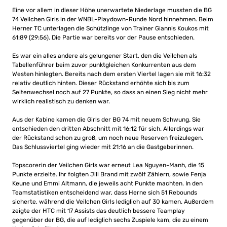
Eine vor allem in dieser Höhe unerwartete Niederlage mussten die BG
74 Veilchen Girls in der WNBL-Playdown-Runde Nord hinnehmen. Beim
Herner TC unterlagen die Schützlinge von Trainer Giannis Koukos mit
61:89 (29:56). Die Partie war bereits vor der Pause entschieden.
Es war ein alles andere als gelungener Start, den die Veilchen als
Tabellenführer beim zuvor punktgleichen Konkurrenten aus dem
Westen hinlegten. Bereits nach dem ersten Viertel lagen sie mit 16:32
relativ deutlich hinten. Dieser Rückstand erhöhte sich bis zum
Seitenwechsel noch auf 27 Punkte, so dass an einen Sieg nicht mehr
wirklich realistisch zu denken war.
Aus der Kabine kamen die Girls der BG 74 mit neuem Schwung. Sie
entschieden den dritten Abschnitt mit 16:12 für sich. Allerdings war
der Rückstand schon zu groß, um noch neue Reserven freizulegen.
Das Schlussviertel ging wieder mit 21:16 an die Gastgeberinnen.
Topscorerin der Veilchen Girls war erneut Lea Nguyen-Manh, die 15
Punkte erzielte. Ihr folgten Jill Brand mit zwölf Zählern, sowie Fenja
Keune und Emmi Altmann, die jeweils acht Punkte machten. In den
Teamstatistiken entscheidend war, dass Herne sich 51 Rebounds
sicherte, während die Veilchen Girls lediglich auf 30 kamen. Außerdem
zeigte der HTC mit 17 Assists das deutlich bessere Teamplay
gegenüber der BG, die auf lediglich sechs Zuspiele kam, die zu einem