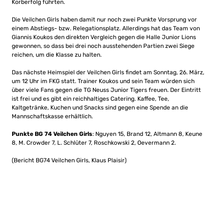
Korberfolg führten.
Die Veilchen Girls haben damit nur noch zwei Punkte Vorsprung vor
einem Abstiegs- bzw. Relegationsplatz. Allerdings hat das Team von
Giannis Koukos den direkten Vergleich gegen die Halle Junior Lions
gewonnen, so dass bei drei noch ausstehenden Partien zwei Siege
reichen, um die Klasse zu halten.
Das nächste Heimspiel der Veilchen Girls findet am Sonntag, 26. März,
um 12 Uhr im FKG statt. Trainer Koukos und sein Team würden sich
über viele Fans gegen die TG Neuss Junior Tigers freuen. Der Eintritt
ist frei und es gibt ein reichhaltiges Catering. Kaffee, Tee,
Kaltgetränke, Kuchen und Snacks sind gegen eine Spende an die
Mannschaftskasse erhältlich.
Punkte BG 74 Veilchen Girls
: Nguyen 15, Brand 12, Altmann 8, Keune
8, M. Crowder 7, L. Schlüter 7, Roschkowski 2, Oevermann 2.
(Bericht BG74 Veilchen Girls, Klaus Plaisir)