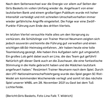
Nach dem Seitenwechsel war die Energie vor allem auf Seiten der
Girls Baskets im vollen Umfang wieder da. Angefeuert von einer
lautstarken Bank und einem großartigen Publikum wurde mit hoher
Intensität verteidigt und mit schnellen Umschaltverhalten immer
wieder gefährliche Angriffe eingeleitet. Die Folge war eine Zwölf-
Punkte-Führung zum Ende des dritten Viertels.
Im letzten Viertel versuchte Halle alles um den Vorsprung zu
verkürzen, die Schützlinge von Trainer Marcel Neumann zeigten sich
jedoch souverän und konnte die Führung gut verwalten und einen
wichtigen 68:56-Heimsieg einfahren. „Wir haben heute eine tolle
Teamleistung gezeigt. Alle haben ihre Aufgaben sehr gut umgesetzt.
Ein großes Lob geht dabei auch an Lina, die das Team gut geführt!
Natürlich gilt dieser Dank auch an die Zuschauer, die eine fantastische
Stimmung in die Halle gebracht haben und die Mädchen lautstark
angefeuert haben.“ Resümiert Trainer Neumann nach dem Spiel. Durch
den U17-Nationalmannschaftslehrgang wurde das Spiel gegen SC Rist-
Wedel am kommenden Wochenende verlegt und somit ist das nächste
Spiel unserer WNBL am 28. November 2021 zu Gast bei dem TuS
Lichterfelde.
(Bericht:Girls Baskets, Foto Lina Falk: T. Wildrich)