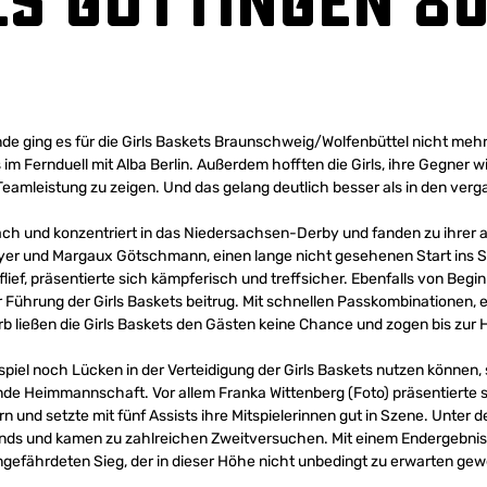
ls Göttingen 80
de ging es für die Girls Baskets Braunschweig/Wolfenbüttel nicht mehr
 im Fernduell mit Alba Berlin. Außerdem hofften die Girls, ihre Gegner 
Teamleistung zu zeigen. Und das gelang deutlich besser als in den ver
h und konzentriert in das Niedersachsen-Derby und fanden zu ihrer al
er und Margaux Götschmann, einen lange nicht gesehenen Start ins Spi
uflief, präsentierte sich kämpferisch und treffsicher. Ebenfalls von Begi
ur Führung der Girls Baskets beitrug. Mit schnellen Passkombinationen, 
b ließen die Girls Baskets den Gästen keine Chance und zogen bis zur 
piel noch Lücken in der Verteidigung der Girls Baskets nutzen können, s
de Heimmannschaft. Vor allem Franka Wittenberg (Foto) präsentierte 
rn und setzte mit fünf Assists ihre Mitspielerinnen gut in Szene. Unter d
ds und kamen zu zahlreichen Zweitversuchen. Mit einem Endergebnis v
ngefährdeten Sieg, der in dieser Höhe nicht unbedingt zu erwarten ge