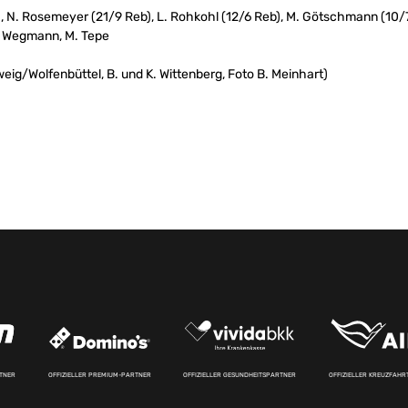
), N. Rosemeyer (21/9 Reb), L. Rohkohl (12/6 Reb), M. Götschmann (10/7 
 J. Wegmann, M. Tepe
eig/Wolfenbüttel, B. und K. Wittenberg, Foto B. Meinhart)
RTNER
OFFIZIELLER PREMIUM-PARTNER
OFFIZIELLER GESUNDHEITSPARTNER
OFFIZIELLER KREUZFAH