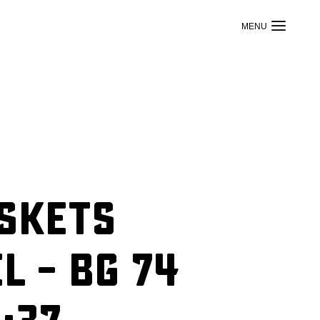
askets
 – BG 74