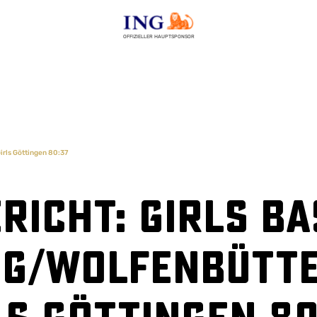
OFFIZIELLER HAUPTSPONSOR
irls Göttingen 80:37
richt: Girls B
g/Wolfenbüttel