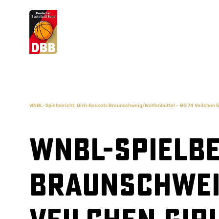
Suchvorschläge
Lorem Ipsum
Dolor Sit
Amet Valputo
WNBL-Spielbericht: Girls Baskets Braunschweig/Wolfenbüttel – BG 74 Veilchen G
WNBL-Spielbe
Braunschwei