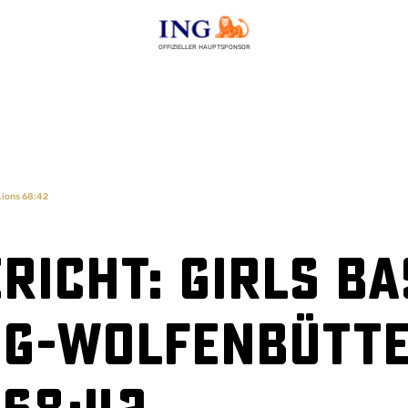
OFFIZIELLER HAUPTSPONSOR
Lions 68:42
richt: Girls B
g-Wolfenbüttel