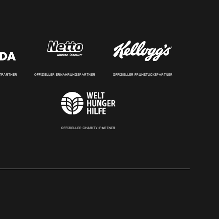
RTPARTNER
OFFIZIELLER ERNÄHRUNGSPARTNER
OFFIZIELLER FRÜHSTÜCKSPARTNER
OFFIZIELLER CHARITY-PARTNER