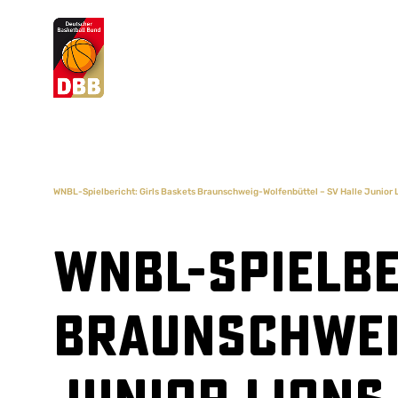
Suchvorschläge
Lorem Ipsum
Dolor Sit
Amet Valputo
WNBL-Spielbericht: Girls Baskets Braunschweig-Wolfenbüttel – SV Halle Junior 
WNBL-Spielbe
Braunschwei