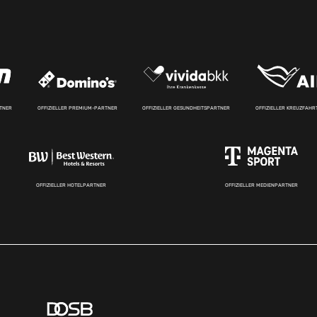
RTNER
OFFIZIELLER PREMIUM-PARTNER
OFFIZIELLER GESUNDHEITSPARTNER
OFFIZIELLER KREUZFAH
OFFIZIELLER HOTELPARTNER
OFFIZIELLER MEDIENPARTNER