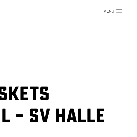
askets
 – SV Halle