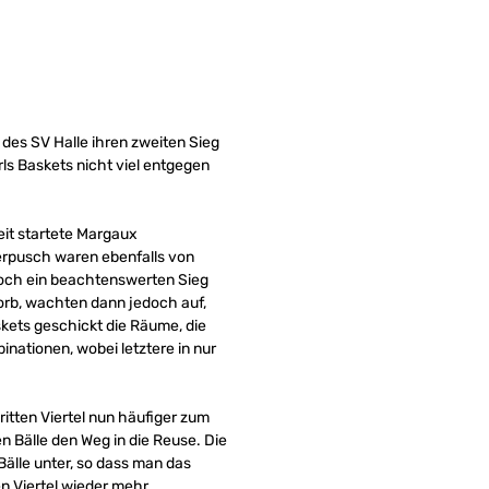
des SV Halle ihren zweiten Sieg
ls Baskets nicht viel entgegen
eit startete Margaux
erpusch waren ebenfalls von
noch ein beachtenswerten Sieg
orb, wachten dann jedoch auf,
skets geschickt die Räume, die
inationen, wobei letztere in nur
ritten Viertel nun häufiger zum
n Bälle den Weg in die Reuse. Die
älle unter, so dass man das
en Viertel wieder mehr