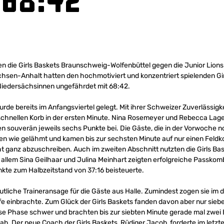
 68:42
n die Girls Baskets Braunschweig-Wolfenbüttel gegen die Junior Lions 
hsen-Anhalt hatten den hochmotiviert und konzentriert spielenden Gir
Niedersächsinnen ungefährdet mit 68:42.
urde bereits im Anfangsviertel gelegt. Mit ihrer Schweizer Zuverlässigk
chnellen Korb in der ersten Minute. Nina Rosemeyer und Rebecca Lag
n souverän jeweils sechs Punkte bei. Die Gäste, die in der Vorwoche 
en wie gelähmt und kamen bis zur sechsten Minute auf nur einen Feldk
cht ganz abzuschreiben. Auch im zweiten Abschnitt nutzten die Girls Ba
r allem Sina Geilhaar und Julina Meinhart zeigten erfolgreiche Passkomb
nkte zum Halbzeitstand von 37:16 beisteuerte.
utliche Traineransage für die Gäste aus Halle. Zumindest zogen sie im d
e einbrachte. Zum Glück der Girls Baskets fanden davon aber nur siebe
se Phase schwer und brachten bis zur siebten Minute gerade mal zwei B
gab. Der neue Coach der Girls Baskets, Rüdiger Jacob, forderte im letzt