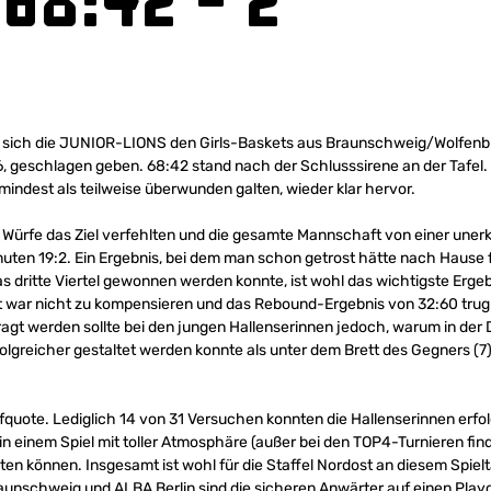
68:42 – 2
sich die JUNIOR-LIONS den Girls-Baskets aus Braunschweig/Wolfenbüt
 geschlagen geben. 68:42 stand nach der Schlusssirene an der Tafel. I
umindest als teilweise überwunden galten, wieder klar hervor.
 Würfe das Ziel verfehlten und die gesamte Mannschaft von einer unerk
nuten 19:2. Ein Ergebnis, bei dem man schon getrost hätte nach Hause
 dritte Viertel gewonnen werden konnte, ist wohl das wichtigste Ergeb
 war nicht zu kompensieren und das Rebound-Ergebnis von 32:60 trug 
ragt werden sollte bei den jungen Hallenserinnen jedoch, warum in der
erfolgreicher gestaltet werden konnte als unter dem Brett des Gegners (
fquote. Lediglich 14 von 31 Versuchen konnten die Hallenserinnen erfol
n einem Spiel mit toller Atmosphäre (außer bei den TOP4-Turnieren fin
ten können. Insgesamt ist wohl für die Staffel Nordost an diesem Spie
aunschweig und ALBA Berlin sind die sicheren Anwärter auf einen Playo