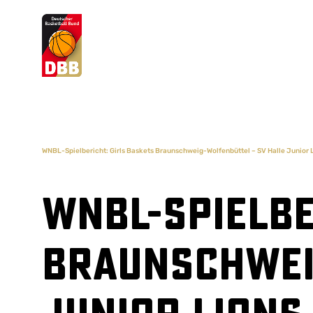
Suchvorschläge
Lorem Ipsum
Dolor Sit
Amet Valputo
WNBL-Spielbericht: Girls Baskets Braunschweig-Wolfenbüttel – SV Halle Junior L
WNBL-Spielbe
Braunschwei