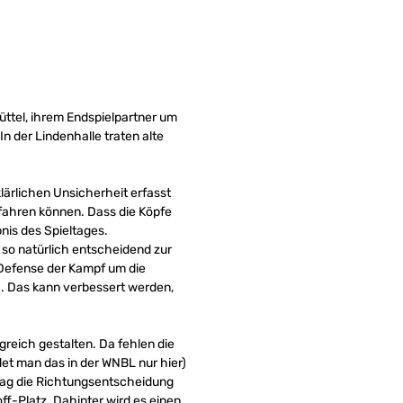
tel, ihrem Endspielpartner um
n der Lindenhalle traten alte
lärlichen Unsicherheit erfasst
 fahren können. Dass die Köpfe
nis des Spieltages.
so natürlich entscheidend zur
 Defense der Kampf um die
7). Das kann verbessert werden,
greich gestalten. Da fehlen die
det man das in der WNBL nur hier)
ltag die Richtungsentscheidung
ff-Platz. Dahinter wird es einen