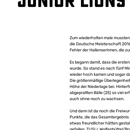
Junior Lions 
Zum wiederholten male mussten 
die Deutsche Meisterschaft 2016,
Fehler der Hallenserinnen, die z
Es begann damit, dass die ersten
wurde. So stand es nach fünf Mi
wieder hoch kamen und sogar das
Die größenmäßige Überlegenheit
Höhe der Niederlage bei. Hinterf
abgeprallten Bälle (25) so viel 
auch ohne noch zu wachsen.
Und dann ist da noch die Freiwur
Punkte, die das Gesamtergebnis i
etwas freundlicher hätten gestal
gefallen. TUSLI, Wolfenbüttel/Br