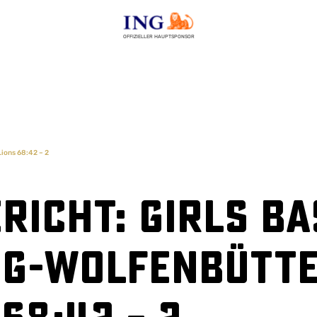
OFFIZIELLER HAUPTSPONSOR
ions 68:42 – 2
richt: Girls B
g-Wolfenbüttel