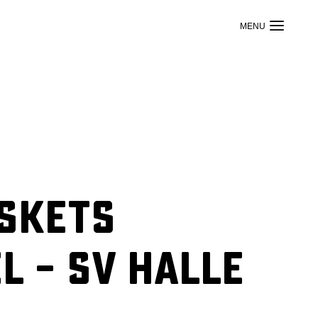
askets
 – SV Halle