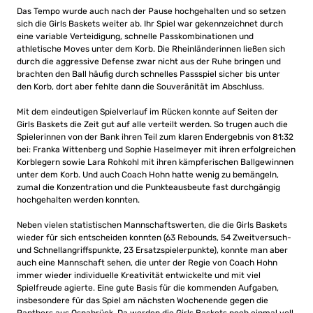
Das Tempo wurde auch nach der Pause hochgehalten und so setzen
sich die Girls Baskets weiter ab. Ihr Spiel war gekennzeichnet durch
eine variable Verteidigung, schnelle Passkombinationen und
athletische Moves unter dem Korb. Die Rheinländerinnen ließen sich
durch die aggressive Defense zwar nicht aus der Ruhe bringen und
brachten den Ball häufig durch schnelles Passspiel sicher bis unter
den Korb, dort aber fehlte dann die Souveränität im Abschluss.
Mit dem eindeutigen Spielverlauf im Rücken konnte auf Seiten der
Girls Baskets die Zeit gut auf alle verteilt werden. So trugen auch die
Spielerinnen von der Bank ihren Teil zum klaren Endergebnis von 81:32
bei: Franka Wittenberg und Sophie Haselmeyer mit ihren erfolgreichen
Korblegern sowie Lara Rohkohl mit ihren kämpferischen Ballgewinnen
unter dem Korb. Und auch Coach Hohn hatte wenig zu bemängeln,
zumal die Konzentration und die Punkteausbeute fast durchgängig
hochgehalten werden konnten.
Neben vielen statistischen Mannschaftswerten, die die Girls Baskets
wieder für sich entscheiden konnten (63 Rebounds, 54 Zweitversuch-
und Schnellangriffspunkte, 23 Ersatzspielerpunkte), konnte man aber
auch eine Mannschaft sehen, die unter der Regie von Coach Hohn
immer wieder individuelle Kreativität entwickelte und mit viel
Spielfreude agierte. Eine gute Basis für die kommenden Aufgaben,
insbesondere für das Spiel am nächsten Wochenende gegen die