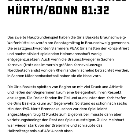
Hürth/Bonn 81:32
Das zweite Hauptrundenspiel haben die Girls Baskets Braunschweig-
Wolfenbüttel souverän am Sonntagmittag in Braunschweig gewonnen.
Die ersatzgeschwächten Slammers PEAK Girls hatten der konzentriert
und hochmotiviert spielenden Heimmannschaft wenig
entgegenzusetzen. Auch wenn die Braunschweiger in Sachen
Karneval (trotz des immerhin größten Karnevalumzugs
Norddeutschlands) von den Rheinländern lächelnd betrachtet werden,
in Sachen Mädchenbasketball haben sie die Nase vorn.
Die Girls Baskets spielten von Beginn an mit viel Druck und Athletik
und ließen den Gegnerinnen kaum eine Gelegenheit, ihren Respekt
abzulegen. Die Dreier fanden ihr Ziel und auch unter dem Korb trafen
die Girls Baskets kaum auf Gegenwehr. So stand es schon nach sechs
Minuten 19:3. Merit Brennecke, schon vor dem Spiel leicht
angeschlagen, trug 13 Punkte zum Ergebnis bei, musste dann aber
verletzungsbedingt den Rest des Spiels aussteigen. Julina Meinhart
war wieder stark von der Dreierlinie und schraubte das
Halbzeitergebnis auf 48:14 nach oben.