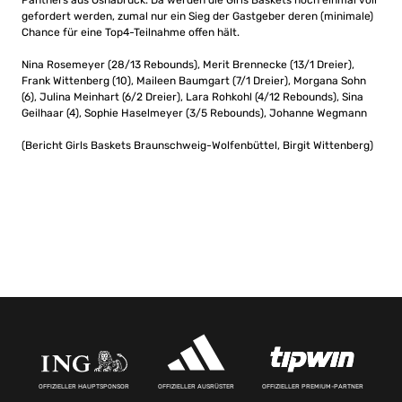
Panthers aus Osnabrück. Da werden die Girls Baskets noch einmal voll
gefordert werden, zumal nur ein Sieg der Gastgeber deren (minimale)
Chance für eine Top4-Teilnahme offen hält.
Nina Rosemeyer (28/13 Rebounds), Merit Brennecke (13/1 Dreier),
Frank Wittenberg (10), Maileen Baumgart (7/1 Dreier), Morgana Sohn
(6), Julina Meinhart (6/2 Dreier), Lara Rohkohl (4/12 Rebounds), Sina
Geilhaar (4), Sophie Haselmeyer (3/5 Rebounds), Johanne Wegmann
(Bericht Girls Baskets Braunschweig-Wolfenbüttel, Birgit Wittenberg)
OFFIZIELLER HAUPTSPONSOR
OFFIZIELLER AUSRÜSTER
OFFIZIELLER PREMIUM-PARTNER