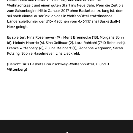
Helferinnen und Helfern im Hintergrund eine erholsame
Weihnachtszeit und einen guten Start ins Neue Jahr. Wem die Zeit bis
zum Saisonbeginn Mitte Januar 2017 ohne Basketball zu lang ist, dem
sei noch einmal ausdrücklich das in Wolfenbüttel stattfindende
Länderspielturnier der U16-Mädchen vom 4.-6.1.17 ans (Basketball-)
Herz gelegt.
Es spielten: Nina Rosemeyer (19), Merit Brennecke (13), Morgana Sohn
(6), Melody Haertle (6), Sina Geilhaar (2), Lara Rohkohl (7/10 Rebounds),
Franka Wittenberg (6), Julina Meinhart (1), Johanne Wegmann, Sarah
Fotsing, Sophie Haselmeyer, Lina Lieckfeld.
(Bericht Girls Baskets Braunschweig-Wolfenbbüttel, K. und B.
Wittenberg)