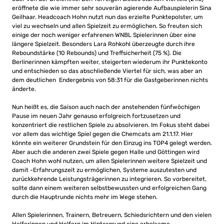
eröffnete die wie immer sehr souverän agierende Aufbauspielerin Sina
Geilhaar. Headcoach Hohn nutzt nun das erzielte Punktepolster, um
viel zu wechseln und allen Spielzeit zu ermöglichen. So freuten sich
einige der noch weniger erfahrenen WNBL Spielerinnen über eine
längere Spielzeit. Besonders Lara Rohkohl überzeugte durch ihre
Reboundstärke (10 Rebounds) und Treffsicherheit (75 %). Die
Berlinerinnen kämpften weiter, steigerten wiederum ihr Punktekonto
und entschieden so das abschließende Viertel für sich, was aber an
dem deutlichen Endergebnis von 58:31 für die Gastgeberinnen nichts
änderte.
Nun heißt es, die Saison auch nach der anstehenden fünfwöchigen
Pause im neuen Jahr genauso erfolgreich fortzusetzen und
konzentriert die restlichen Spiele zu absolvieren. Im Fokus steht dabei
vor allem das wichtige Spiel gegen die Chemcats am 21.1.17. Hier
könnte ein weiterer Grundstein für den Einzug ins TOP4 gelegt werden.
Aber auch die anderen zwei Spiele gegen Halle und Göttingen wird
Coach Hohn wohl nutzen, um allen Spielerinnen weitere Spielzeit und
damit -Erfahrungszeit zu ermöglichen, Systeme auszutesten und
zurückkehrende Leistungsträgerinnen zu integrieren. So vorbereitet,
sollte dann einem weiteren selbstbewussten und erfolgreichen Gang
durch die Hauptrunde nichts mehr im Wege stehen.
Allen Spielerinnen, Trainern, Betreuern, Schiedsrichtern und den vielen