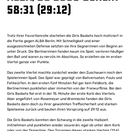
58:31 (29:12)
Trotz ihrer Favoritenrolle starteten die Girls Baskets hoch motiviert in
die Partie gegen ALBA Berlin. Mit Schnelligkeit und einer
ausgezeichneten Defense setzten sie ihre Gegnerinnen von Beginn an
unter Druck. Die Berlinerinnen fanden kaum ins Spiel, verloren häufiger
den Ball und waren zu nervös im Abschluss. So erzielten sie im ersten
Viertel ganze vier Punkte.
Das zweite Viertel machte zunächst weder den Zuschauern noch den
Spielerinnen Spaß. Das Spiel war geprägt von Ballverlusten, Fouls und
Fehlwürfen. In den ersten fünf Minuten fiel gar kein Feldkorb, die
Berlinerinnen punkteten aber immerhin von der Freiwurflinie. Bei den
Girls Baskets fiel erst in der 15. Minute der erste Korb des Viertels.
Aber angeführt
von Rosemeyer und Brennecke
fanden die Girls
Baskets dann doch zu ihrer gewohnten Treffsicherheit und starken
Spielweise zurück und bauten ihren Vorsprung auf 29:12 aus.
Die Girls Baskets konnten den Schwung in die zweite Halbzeit
mitnehmen und punkteten wieder souverän, egal ob unter dem Korb
oder von der Dreierlinie. Den Torreigen dieses starken Viertels (21:6)