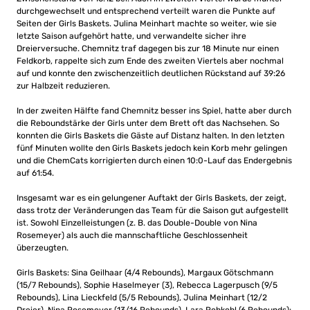
durchgewechselt und entsprechend verteilt waren die Punkte auf
Seiten der Girls Baskets. Julina Meinhart machte so weiter, wie sie
letzte Saison aufgehört hatte, und verwandelte sicher ihre
Dreierversuche. Chemnitz traf dagegen bis zur 18 Minute nur einen
Feldkorb, rappelte sich zum Ende des zweiten Viertels aber nochmal
auf und konnte den zwischenzeitlich deutlichen Rückstand auf 39:26
zur Halbzeit reduzieren.
In der zweiten Hälfte fand Chemnitz besser ins Spiel, hatte aber durch
die Reboundstärke der Girls unter dem Brett oft das Nachsehen. So
konnten die Girls Baskets die Gäste auf Distanz halten. In den letzten
fünf Minuten wollte den Girls Baskets jedoch kein Korb mehr gelingen
und die ChemCats korrigierten durch einen 10:0-Lauf das Endergebnis
auf 61:54.
Insgesamt war es ein gelungener Auftakt der Girls Baskets, der zeigt,
dass trotz der Veränderungen das Team für die Saison gut aufgestellt
ist. Sowohl Einzelleistungen (z. B. das Double-Double von Nina
Rosemeyer) als auch die mannschaftliche Geschlossenheit
überzeugten.
Girls Baskets: Sina Geilhaar (4/4 Rebounds), Margaux Götschmann
(15/7 Rebounds), Sophie Haselmeyer (3), Rebecca Lagerpusch (9/5
Rebounds), Lina Lieckfeld (5/5 Rebounds), Julina Meinhart (12/2