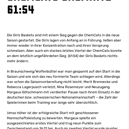
61:54
Die Girls Baskets sind mit einem Sieg gegen die ChemCats in die neue
Saison gestartet. Die Girls lagen von Anfang an in Führung, ließen aber
immer wieder in ihrer Konzentration nach und ihren Vorsprung
schmelzen. Aber auch ein starkes letztes Viertel der ChemCats konnte
an dem letztlich ungefährdeten Sieg (61:54) der Girls Baskets nichts
mehr ändern.
In Braunschweig/Wolfenbüttel war man gespannt auf den Start in die
Saison und wie sich das neu formierte Team schlagen wird. Allerdings
war schon die Saisonvorbereitung nicht leicht. Merit Brennecke und
Rebecca Lagerpusch verletzt, Nina Rosemeyer und Neuzugang
Margaux Götschmann mit verdienter Pause nach ihrem Einsatz in der
deutschen bzw. schweizerischen Nationalmannschaft – die Zahl der
Spielerinnen beim Training war lange sehr übersichtlich.
Umso höher ist der erfolgreiche Start mit geschlossener
Mannschaftsleistung zu bewerten. Margaux spielte ein
ausgezeichnetes erstes Viertel und trug neun Punkte zum
Zwischenstand von 16:12 bei. Auch im zweiten Viertel wurde munter