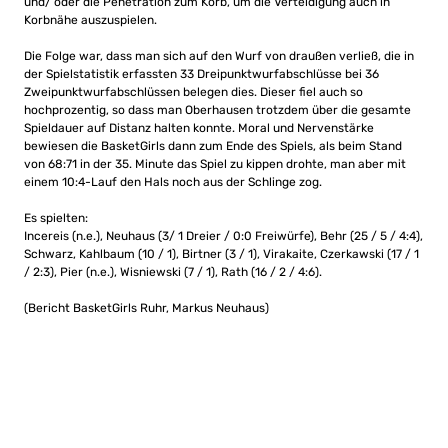
und/ oder die Penetration zum Korb, um die Verteidigung auch in
Korbnähe auszuspielen.
Die Folge war, dass man sich auf den Wurf von draußen verließ, die in
der Spielstatistik erfassten 33 Dreipunktwurfabschlüsse bei 36
Zweipunktwurfabschlüssen belegen dies. Dieser fiel auch so
hochprozentig, so dass man Oberhausen trotzdem über die gesamte
Spieldauer auf Distanz halten konnte. Moral und Nervenstärke
bewiesen die BasketGirls dann zum Ende des Spiels, als beim Stand
von 68:71 in der 35. Minute das Spiel zu kippen drohte, man aber mit
einem 10:4-Lauf den Hals noch aus der Schlinge zog.
Es spielten:
Incereis (n.e.), Neuhaus (3/ 1 Dreier / 0:0 Freiwürfe), Behr (25 / 5 / 4:4),
Schwarz, Kahlbaum (10 / 1), Birtner (3 / 1), Virakaite, Czerkawski (17 / 1
/ 2:3), Pier (n.e.), Wisniewski (7 / 1), Rath (16 / 2 / 4:6).
(Bericht BasketGirls Ruhr, Markus Neuhaus)