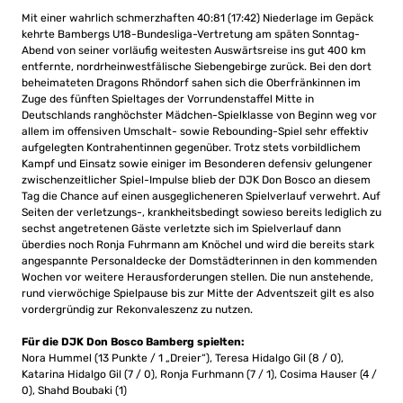
Mit einer wahrlich schmerzhaften 40:81 (17:42) Niederlage im Gepäck
kehrte Bambergs U18-Bundesliga-Vertretung am späten Sonntag-
Abend von seiner vorläufig weitesten Auswärtsreise ins gut 400 km
entfernte, nordrheinwestfälische Siebengebirge zurück. Bei den dort
beheimateten Dragons Rhöndorf sahen sich die Oberfränkinnen im
Zuge des fünften Spieltages der Vorrundenstaffel Mitte in
Deutschlands ranghöchster Mädchen-Spielklasse von Beginn weg vor
allem im offensiven Umschalt- sowie Rebounding-Spiel sehr effektiv
aufgelegten Kontrahentinnen gegenüber. Trotz stets vorbildlichem
Kampf und Einsatz sowie einiger im Besonderen defensiv gelungener
zwischenzeitlicher Spiel-Impulse blieb der DJK Don Bosco an diesem
Tag die Chance auf einen ausgeglicheneren Spielverlauf verwehrt. Auf
Seiten der verletzungs-, krankheitsbedingt sowieso bereits lediglich zu
sechst angetretenen Gäste verletzte sich im Spielverlauf dann
überdies noch Ronja Fuhrmann am Knöchel und wird die bereits stark
angespannte Personaldecke der Domstädterinnen in den kommenden
Wochen vor weitere Herausforderungen stellen. Die nun anstehende,
rund vierwöchige Spielpause bis zur Mitte der Adventszeit gilt es also
vordergründig zur Rekonvaleszenz zu nutzen.
Für die DJK Don Bosco Bamberg spielten:
Nora Hummel (13 Punkte / 1 „Dreier“), Teresa Hidalgo Gil (8 / 0),
Katarina Hidalgo Gil (7 / 0), Ronja Furhmann (7 / 1), Cosima Hauser (4 /
0), Shahd Boubaki (1)