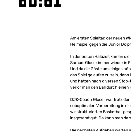
60:61
Am ersten Spieltag der neuen WN
Heimspiel gegen die Junior Dolp
In der ersten Halbzeit kamen di
Samuel Gloser immer wieder in F
Und da die Gäste um einiges höhe
das Spiel gelaufen zu sein, den
und hatten nach diversen Stop-
verlor man den Ball durch einen 
DJK-Coach Gloser war trotz der N
suboptimalen Vorbereitung in die
wir strukturierten Basketball g
insgesamt gut. Da kann man dar
Die nächsten Aufgaben warten 