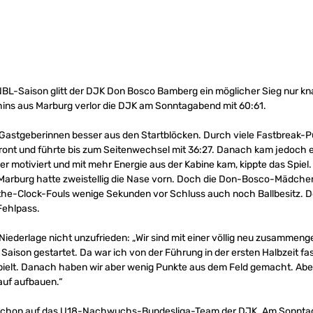
BL-Saison glitt der DJK Don Bosco Bamberg ein möglicher Sieg nur kn
hins aus Marburg verlor die DJK am Sonntagabend mit 60:61.
e Gastgeberinnen besser aus den Startblöcken. Durch viele Fastbreak
ront und führte bis zum Seitenwechsel mit 36:27. Danach kam jedoch ei
r motiviert und mit mehr Energie aus der Kabine kam, kippte das Spiel.
n Marburg hatte zweistellig die Nase vorn. Doch die Don-Bosco-Mädch
the-Clock-Fouls wenige Sekunden vor Schluss auch noch Ballbesitz. D
Fehlpass.
iederlage nicht unzufrieden: „Wir sind mit einer völlig neu zusammeng
 Saison gestartet. Da war ich von der Führung in der ersten Halbzeit 
espielt. Danach haben wir aber wenig Punkte aus dem Feld gemacht. Abe
auf aufbauen.“
schon auf das U18-Nachwuchs-Bundesliga-Team der DJK. Am Sonntag