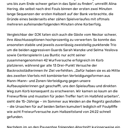
uns bis zum Ende schwer getan in das Spiel zu finden“, umreißt Alina
Hering, die selbst nach drei Fouls binnen der ersten zwei Minuten
lange Sequenzen der ersten Halbzeit auf der Bank verbrachte, die
Gründe eines beiderseits eher zähen Spielverlaufes mit oftmals
mehreren aufeinanderfolgenden Minuten ohne Korberfolg.
Vergleichbar der DJK taten sich auch die Gäste vom Neckar schwer,
ihre Abschlussoptionen hochprozentig zu verwerten: So konnte das
ansonsten stabile und jeweils zuverlässig zweistellig punktende Trio
um die beiden aggressiven Guards Sarah Wanzke und Selma Yesilova
sowie Centerspielerin Lea Buntic nur acht seiner
zusammengenommen 42 Wurfversuche erfolgreich im Korb
platzieren, während gar alle 13 Drei-Punkt Versuche der
Backrockstädterinnen ihr Ziel verfehlten. „Dafür haben sie es ab Mitte
des zweiten Viertels mit kombinierten Verteidigungsformen aus
Mann-Mann- und Zonen-Verteidigung gegen unsere
Aufbauspielerinnen gut geschafft, uns den Spielaufbau und direkten
Weg zum Korb konsequent zu erschweren. Wir kamen so kaum an die
Freiwurflinie und mussten für jeden Treffer hart im Halbfeld arbeiten“,
sieht die 15-Jährige – im Sommer aus Weiden an die Regnitz gestoßen
– die Ursachen für auf beiden Seiten kumuliert lediglich elf Foulpfiffe
wie acht Freiwurfversuche zum Halbzeitstand von 24:22 schnell
gefunden.
Nachdem im an den Pausentee folgenden Abschnitt kurioserweise ein