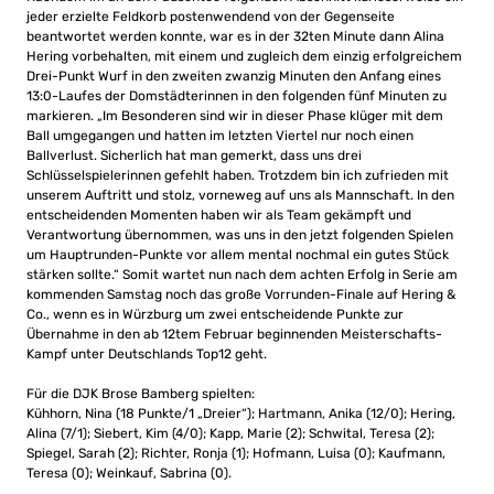
jeder erzielte Feldkorb postenwendend von der Gegenseite
beantwortet werden konnte, war es in der 32ten Minute dann Alina
Hering vorbehalten, mit einem und zugleich dem einzig erfolgreichem
Drei-Punkt Wurf in den zweiten zwanzig Minuten den Anfang eines
13:0-Laufes der Domstädterinnen in den folgenden fünf Minuten zu
markieren. „Im Besonderen sind wir in dieser Phase klüger mit dem
Ball umgegangen und hatten im letzten Viertel nur noch einen
Ballverlust. Sicherlich hat man gemerkt, dass uns drei
Schlüsselspielerinnen gefehlt haben. Trotzdem bin ich zufrieden mit
unserem Auftritt und stolz, vorneweg auf uns als Mannschaft. In den
entscheidenden Momenten haben wir als Team gekämpft und
Verantwortung übernommen, was uns in den jetzt folgenden Spielen
um Hauptrunden-Punkte vor allem mental nochmal ein gutes Stück
stärken sollte.“ Somit wartet nun nach dem achten Erfolg in Serie am
kommenden Samstag noch das große Vorrunden-Finale auf Hering &
Co., wenn es in Würzburg um zwei entscheidende Punkte zur
Übernahme in den ab 12tem Februar beginnenden Meisterschafts-
Kampf unter Deutschlands Top12 geht.
Für die DJK Brose Bamberg spielten:
Kühhorn, Nina (18 Punkte/1 „Dreier“); Hartmann, Anika (12/0); Hering,
Alina (7/1); Siebert, Kim (4/0); Kapp, Marie (2); Schwital, Teresa (2);
Spiegel, Sarah (2); Richter, Ronja (1); Hofmann, Luisa (0); Kaufmann,
Teresa (0); Weinkauf, Sabrina (0).