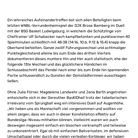
Ein lehrreiches Aufeinandertreffen bot sich allen Beteiligten beim
letzten WNBL-Vorrundenheimspiel der DJK Brose Bamberg im Duell
mit der BSG Basket Ludwigsburg, in welchem die Schützlinge von
Cheftrainer Ulf Schabacker nach kampfbetonten und punktearmen 40
Spielminuten schließlich mit 48:38 (14:16, 10:6, 9:12 & 15:4) knapp die
Oberhand behielten. Ganze zwölf Führungswechsel und achtmaliger
Punktegleichstand alleine bis zum Ende des dritten Viertels
dokumentieren dieses muntere Hin und Her auch statistisch, ehe der
folgende 13te Wechsel und das glücklichere Händchen im
Schlussabschnitt das Pendel nach einer bis zum Ende hin spannenden
Partie schlussendlich zu Gunsten der Domstädterinnen ausschlagen
ließen.
Ohne Julia Förner, Magdalena Landwehr und Jana Barth angetreten
entwickelte sich in der Gereuther BasKIDhall trotz der tabellarischen
Irrelevanz vom Sprungball weg ein intensives Duell auf Augenhöhe.
„Wir haben uns als Mannschaft viel vorgenommen und wollten vor
allem zeigen, dass wir auch in dieser Konstellation effektiv auf
Bundesliga-Niveau mithalten können. Vielleicht waren wir auch
deswegen insgesamt einfach ein bisschen verkrampft und teilweise
zu unkonzentriert. Egal ob mit einfachen Ballverlusten, im defensiven
Umschaltspiel oder durch die vielen verlegten Korbleger, wir haben