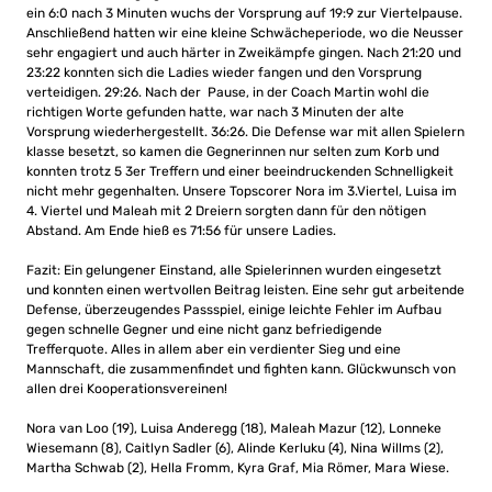
ein 6:0 nach 3 Minuten wuchs der Vorsprung auf 19:9 zur Viertelpause.
Anschließend hatten wir eine kleine Schwächeperiode, wo die Neusser
sehr engagiert und auch härter in Zweikämpfe gingen. Nach 21:20 und
23:22 konnten sich die Ladies wieder fangen und den Vorsprung
verteidigen. 29:26. Nach der
Pause, in der Coach Martin wohl die
richtigen Worte gefunden hatte, war nach 3 Minuten der alte
Vorsprung wiederhergestellt. 36:26. Die Defense war mit allen Spielern
klasse besetzt, so kamen die Gegnerinnen nur selten zum Korb und
konnten trotz 5 3er Treffern und einer beeindruckenden Schnelligkeit
nicht mehr gegenhalten. Unsere Topscorer Nora im 3.Viertel, Luisa im
4. Viertel und Maleah mit 2 Dreiern sorgten dann für den nötigen
Abstand. Am Ende hieß es 71:56 für unsere Ladies.
Fazit: Ein gelungener Einstand, alle Spielerinnen wurden eingesetzt
und konnten einen wertvollen Beitrag leisten. Eine sehr gut arbeitende
Defense, überzeugendes Passspiel, einige leichte Fehler im Aufbau
gegen schnelle Gegner und eine nicht ganz befriedigende
Trefferquote. Alles in allem aber ein verdienter Sieg und eine
Mannschaft, die zusammenfindet und fighten kann. Glückwunsch von
allen drei Kooperationsvereinen!
Nora van Loo (19), Luisa Anderegg (18), Maleah Mazur (12), Lonneke
Wiesemann (8), Caitlyn Sadler (6), Alinde Kerluku (4), Nina Willms (2),
Martha Schwab (2), Hella Fromm, Kyra Graf, Mia Römer, Mara Wiese.