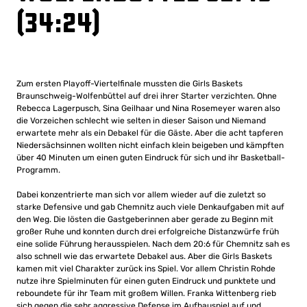
(34:24)
Zum ersten Playoff-Viertelfinale mussten die Girls Baskets
Braunschweig-Wolfenbüttel auf drei ihrer Starter verzichten. Ohne
Rebecca Lagerpusch, Sina Geilhaar und Nina Rosemeyer waren also
die Vorzeichen schlecht wie selten in dieser Saison und Niemand
erwartete mehr als ein Debakel für die Gäste. Aber die acht tapferen
Niedersächsinnen wollten nicht einfach klein beigeben und kämpften
über 40 Minuten um einen guten Eindruck für sich und ihr Basketball-
Programm.
Dabei konzentrierte man sich vor allem wieder auf die zuletzt so
starke Defensive und gab Chemnitz auch viele Denkaufgaben mit auf
den Weg. Die lösten die Gastgeberinnen aber gerade zu Beginn mit
großer Ruhe und konnten durch drei erfolgreiche Distanzwürfe früh
eine solide Führung herausspielen. Nach dem 20:6 für Chemnitz sah es
also schnell wie das erwartete Debakel aus. Aber die Girls Baskets
kamen mit viel Charakter zurück ins Spiel. Vor allem Christin Rohde
nutze ihre Spielminuten für einen guten Eindruck und punktete und
reboundete für ihr Team mit großem Willen. Franka Wittenberg rieb
sich gegen die sehr aggressive Defense im Aufbauspiel auf und