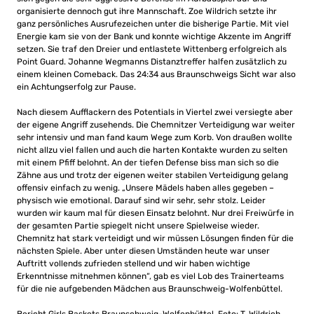
organisierte dennoch gut ihre Mannschaft. Zoe Wildrich setzte ihr
ganz persönliches Ausrufezeichen unter die bisherige Partie. Mit viel
Energie kam sie von der Bank und konnte wichtige Akzente im Angriff
setzen. Sie traf den Dreier und entlastete Wittenberg erfolgreich als
Point Guard. Johanne Wegmanns Distanztreffer halfen zusätzlich zu
einem kleinen Comeback. Das 24:34 aus Braunschweigs Sicht war also
ein Achtungserfolg zur Pause.
Nach diesem Aufflackern des Potentials in Viertel zwei versiegte aber
der eigene Angriff zusehends. Die Chemnitzer Verteidigung war weiter
sehr intensiv und man fand kaum Wege zum Korb. Von draußen wollte
nicht allzu viel fallen und auch die harten Kontakte wurden zu selten
mit einem Pfiff belohnt. An der tiefen Defense biss man sich so die
Zähne aus und trotz der eigenen weiter stabilen Verteidigung gelang
offensiv einfach zu wenig. „Unsere Mädels haben alles gegeben –
physisch wie emotional. Darauf sind wir sehr, sehr stolz. Leider
wurden wir kaum mal für diesen Einsatz belohnt. Nur drei Freiwürfe in
der gesamten Partie spiegelt nicht unsere Spielweise wieder.
Chemnitz hat stark verteidigt und wir müssen Lösungen finden für die
nächsten Spiele. Aber unter diesen Umständen heute war unser
Auftritt vollends zufrieden stellend und wir haben wichtige
Erkenntnisse mitnehmen können“, gab es viel Lob des Trainerteams
für die nie aufgebenden Mädchen aus Braunschweig-Wolfenbüttel.