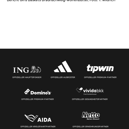
Bericht Girls Baskets Braunschweig-Wolfenbüttel, Foto: T. Wildrich
OFFIZIELLER HAUPTSPONSOR
OFFIZIELLER AUSRÜSTER
OFFIZIELLER PREMIUM-PARTNER
OFFIZIELLER PREMIUM-PARTNER
OFFIZIELLER GESUNDHEITSPARTNER
OFFIZIELLER KREUZFAHRTPARTNER
OFFIZIELLER ERNÄHRUNGSPARTNER