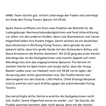
WNBL-Team startet gut, verliert unterwegs den Faden und unterliegt
am Ende den Flying Towers Speyer mit 59:66.
Sedra Mamo eröffnete mit ihren zwei Punkten die Statistik für die
Ludwigsburger Nachwuchsbundesligistinnen und fand Unterstützung
vor allem von den anderen Großen, denn Lola Stamenkovic und Janne
Hilgenfeld ließen ihre Punkte folgen. Damit setzten sie ein deutliches
Ausrufezeichen in Richtung Flying Towers, denn gerade sie sind
bekannt dafür, dass ihre große Garde mit den Schwestern Soltau und
Diana Krstanovic die Bretter dominiert. Mit 21:12 ging das erste Viertel
allerdings klar an die Gastgeberinnen und machte Appetit auf mehr.
Allerdings biss sich das angesprochene Speyerer Trio bereits im
zweiten Viertel ins Spiel hinein und sorgte dafür, dass die Young
Basket Ladies zwar zur Halbzeit noch mit 34:28 vorne lagen, der
Vorsprung aber schon geschmolzen war. Die Punkte kamen nun
überwiegend von den Guards, Lilith Maitra, Chloé Emanga Noupoué
und Co wehrten sich nach Kräften gegen die aufstrebenden Flying
Towers.
Das berüchtigte dritte Viertel erwischte die Gastgeberinnen recht
kalt. Außer Janne Hilgenfeld waren es wieder „nur“ die Guards, die
Punkte sammeln konnten, aber nicht genug, denn mit der letzten