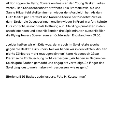
Aktion zogen die Flying Towers erstmals an den Young Basket Ladies
vorbei. Den Schlussabschnitt eröffnete Lola Stamenkovic, sie und
Janne Hilgenfeld stellten immer wieder den Ausgleich her. Als dann
Lilith Maitra per Freiwurf und Noreen Stöckle per zunächst Zweier,
dann Dreier die Gasgeberinnen endlich wieder in Front warfen, keimte
kurz vor Schluss nochmals Hoffnung auf. Allerdings punkteten in den
anschließenden und abschließenden drei Spielminuten ausschließlich
die Flying Towers Speyer zum ernüchternden Endstand von 59:66.
„Leider hatten wir ein Déja-vue, denn auch im Spiel letzte Woche
gegen die Basket-Girls Rhein-Neckar haben wir in den letzten Minuten
nichts Zählbares mehr erzeugen können“ kann Headcoach Cäsar
Kiersz seine Enttäuschung nicht verbergen. „Wir haben zu Beginn des
Spiels gute Sachen gemacht und engagiert verteidigt. Je länger das
Spiel ging, desto mehr haben wir vergessen, wie es geht.“
(Bericht: BSG Basket Ludwigsburg, Foto H. Kutzschmar)