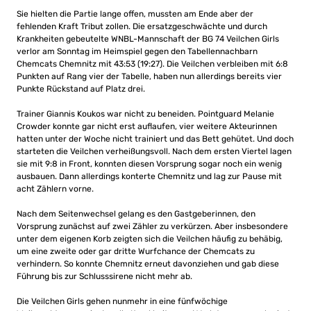
Sie hielten die Partie lange offen, mussten am Ende aber der
fehlenden Kraft Tribut zollen. Die ersatzgeschwächte und durch
Krankheiten gebeutelte WNBL-Mannschaft der BG 74 Veilchen Girls
verlor am Sonntag im Heimspiel gegen den Tabellennachbarn
Chemcats Chemnitz mit 43:53 (19:27). Die Veilchen verbleiben mit 6:8
Punkten auf Rang vier der Tabelle, haben nun allerdings bereits vier
Punkte Rückstand auf Platz drei.
Trainer Giannis Koukos war nicht zu beneiden. Pointguard Melanie
Crowder konnte gar nicht erst auflaufen, vier weitere Akteurinnen
hatten unter der Woche nicht trainiert und das Bett gehütet. Und doch
starteten die Veilchen verheißungsvoll. Nach dem ersten Viertel lagen
sie mit 9:8 in Front, konnten diesen Vorsprung sogar noch ein wenig
ausbauen. Dann allerdings konterte Chemnitz und lag zur Pause mit
acht Zählern vorne.
Nach dem Seitenwechsel gelang es den Gastgeberinnen, den
Vorsprung zunächst auf zwei Zähler zu verkürzen. Aber insbesondere
unter dem eigenen Korb zeigten sich die Veilchen häufig zu behäbig,
um eine zweite oder gar dritte Wurfchance der Chemcats zu
verhindern. So konnte Chemnitz erneut davonziehen und gab diese
Führung bis zur Schlusssirene nicht mehr ab.
Die Veilchen Girls gehen nunmehr in eine fünfwöchige