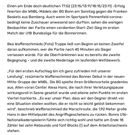
Einen am Ende doch deutlichen 77:52 (23:15/13:11/18:15/23:11) -Erfolg
feierten die WNBL-Mädels der BG Bonn am Sonntag gegen die Franken
Baskets aus Bamberg. Auch wenn im Sportpark Pennenfeld corona-
bedingt keine Zuschauer anwesend sein durften, sahen die wenigen
Beobachter der Partie einen verdienten Start-Ziel-Sieg im ersten
Match der U18 Bundesliga für die Bonnerinnen.
Bea Waffenschmieds (Foto) Truppe ließ von Beginn an keinen Zweifel
daran aufkommen, wer die Partie nach 40 Minuten als Sieger
verlassen würde. Für die Oberfränkinnen war es bereits die zweite
Begegnung – und die zweite Niederlage im laufenden Wettbewerb.
„Für den ersten Aufschlag bin ich ganz zufrieden mit unserer
Leistung“, resümierte Waffenschmied das Bonner Debut in der neuen
Mitte-Gruppe der WNBL. Die BG spielte ihren Größenvorteile gnadenlos
aus. Allen voran Center Alexa Hans, die nach ihrer Verletzungspause
wirkungsvoll in Szene gesetzt wurde und alleine zehn Punkte im ersten
Viertel markierte. „Es war unser Plan, dass wir den Gegner direkt vor
eine Situation stellen wollten, die er nicht so leicht gelöst bekommen
wird“, beschrieb Waffenschmied die Marschroute, die 1,92 Meter große
Hans in den Mittelpunkt des Angriffsgeschehens zu rücken. Bonns U16-
Nationalkaderspielerin fühlte sich richtig wohl und hatte am Ende 18
Zähler bei zehn Rebounds und fünf Blocks (!) auf dem Arbeitsnachweis
stehen.