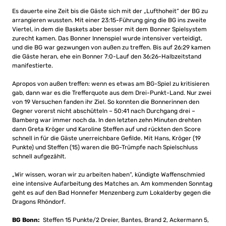
Es dauerte eine Zeit bis die Gäste sich mit der „Lufthoheit“ der BG zu
arrangieren wussten. Mit einer 23:15-Führung ging die BG ins zweite
Viertel, in dem die Baskets aber besser mit dem Bonner Spielsystem
zurecht kamen. Das Bonner Innenspiel wurde intensiver verteidigt,
und die BG war gezwungen von außen zu treffen. Bis auf 26:29 kamen
die Gäste heran, ehe ein Bonner 7:0-Lauf den 36:26-Halbzeitstand
manifestierte.
Apropos von außen treffen: wenn es etwas am BG-Spiel zu kritisieren
gab, dann war es die Trefferquote aus dem Drei-Punkt-Land. Nur zwei
von 19 Versuchen fanden ihr Ziel. So konnten die Bonnerinnen den
Gegner vorerst nicht abschütteln – 50:41 nach Durchgang drei –
Bamberg war immer noch da. In den letzten zehn Minuten drehten
dann Greta Kröger und Karoline Steffen auf und rückten den Score
schnell in für die Gäste unerreichbare Gefilde. Mit Hans, Kröger (19
Punkte) und Steffen (15) waren die BG-Trümpfe nach Spielschluss
schnell aufgezählt.
„Wir wissen, woran wir zu arbeiten haben“, kündigte Waffenschmied
eine intensive Aufarbeitung des Matches an. Am kommenden Sonntag
geht es auf den Bad Honnefer Menzenberg zum Lokalderby gegen die
Dragons Rhöndorf.
BG Bonn:
Steffen 15 Punkte/2 Dreier, Bantes, Brand 2, Ackermann 5,