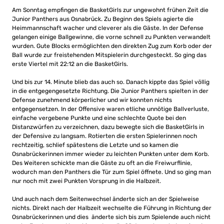
Am Sonntag empfingen die BasketGirls zur ungewohnt frühen Zeit die
Junior Panthers aus Osnabrück. Zu Beginn des Spiels agierte die
Heimmannschaft wacher und cleverer als die Gäste. In der Defense
gelangen einige Ballgewinne, die vorne schnell zu Punkten verwandelt
wurden. Gute Blocks ermöglichten den direkten Zug zum Korb oder der
Ball wurde zur freistehenden Mitspielerin durchgesteckt. So ging das
erste Viertel mit 22:12 an die BasketGirls.
Und bis zur 14. Minute blieb das auch so. Danach kippte das Spiel völlig
in die entgegengesetzte Richtung. Die Junior Panthers spielten in der
Defense zunehmend körperlicher und wir konnten nichts
entgegensetzen. In der Offensive waren etliche unnötige Ballverluste,
einfache vergebene Punkte und eine schlechte Quote bei den
Distanzwürfen zu verzeichnen, dazu bewegte sich die BasketGirls in
der Defensive zu langsam. Rotierten die ersten Spielerinnen noch
rechtzeitig, schlief spätestens die Letzte und so kamen die
Osnabrückerinnen immer wieder zu leichten Punkten unter dem Korb.
Des Weiteren schickte man die Gäste zu oft an die Freiwurflinie,
wodurch man den Panthers die Tür zum Spiel öffnete. Und so ging man
nur noch mit zwei Punkten Vorsprung in die Halbzeit.
Und auch nach dem Seitenwechsel änderte sich an der Spielweise
nichts. Direkt nach der Halbzeit wechselte die Führung in Richtung der
Osnabrückerinnen und dies änderte sich bis zum Spielende auch nicht