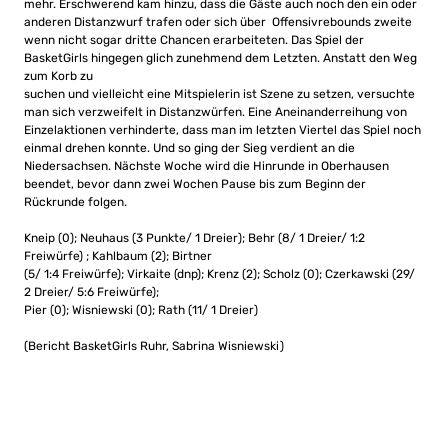
mehr. Erschwerend kam hinzu, dass die Gäste auch noch den ein oder
anderen Distanzwurf trafen oder sich über Offensivrebounds zweite
wenn nicht sogar dritte Chancen erarbeiteten. Das Spiel der
BasketGirls hingegen glich zunehmend dem Letzten. Anstatt den Weg
zum Korb zu
suchen und vielleicht eine Mitspielerin ist Szene zu setzen, versuchte
man sich verzweifelt in Distanzwürfen. Eine Aneinanderreihung von
Einzelaktionen verhinderte, dass man im letzten Viertel das Spiel noch
einmal drehen konnte. Und so ging der Sieg verdient an die
Niedersachsen. Nächste Woche wird die Hinrunde in Oberhausen
beendet, bevor dann zwei Wochen Pause bis zum Beginn der
Rückrunde folgen.
Kneip (0); Neuhaus (3 Punkte/ 1 Dreier); Behr (8/ 1 Dreier/ 1:2
Freiwürfe) ; Kahlbaum (2); Birtner
(5/ 1:4 Freiwürfe); Virkaite (dnp); Krenz (2); Scholz (0); Czerkawski (29/
2 Dreier/ 5:6 Freiwürfe);
Pier (0); Wisniewski (0); Rath (11/ 1 Dreier)
(Bericht BasketGirls Ruhr, Sabrina Wisniewski)