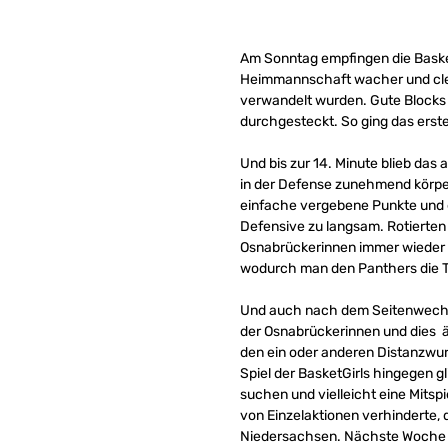
Am Sonntag empfingen die Basket
Heimmannschaft wacher und cleve
verwandelt wurden. Gute Blocks 
durchgesteckt. So ging das erste 
Und bis zur 14. Minute blieb das
in der Defense zunehmend körperl
einfache vergebene Punkte und e
Defensive zu langsam. Rotierten 
Osnabrückerinnen immer wieder zu
wodurch man den Panthers die Tü
Und auch nach dem Seitenwechsel
der Osnabrückerinnen und dies ä
den ein oder anderen Distanzwur
Spiel der BasketGirls hingegen 
suchen und vielleicht eine Mitsp
von Einzelaktionen verhinderte, 
Niedersachsen. Nächste Woche w