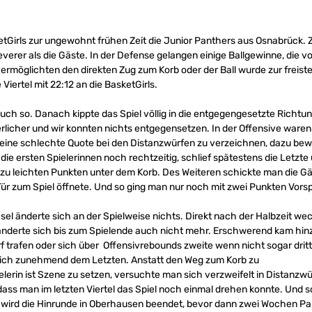
Girls zur ungewohnt frühen Zeit die Junior Panthers aus Osnabrück. Zu
rer als die Gäste. In der Defense gelangen einige Ballgewinne, die v
ermöglichten den direkten Zug zum Korb oder der Ball wurde zur freist
Viertel mit 22:12 an die BasketGirls.
 auch so. Danach kippte das Spiel völlig in die entgegengesetzte Richtun
icher und wir konnten nichts entgegensetzen. In der Offensive waren e
ine schlechte Quote bei den Distanzwürfen zu verzeichnen, dazu beweg
die ersten Spielerinnen noch rechtzeitig, schlief spätestens die Letzte
 leichten Punkten unter dem Korb. Des Weiteren schickte man die Gäste
r zum Spiel öffnete. Und so ging man nur noch mit zwei Punkten Vorspr
 änderte sich an der Spielweise nichts. Direkt nach der Halbzeit wec
nderte sich bis zum Spielende auch nicht mehr. Erschwerend kam hin
f trafen oder sich über Offensivrebounds zweite wenn nicht sogar drit
glich zunehmend dem Letzten. Anstatt den Weg zum Korb zu
ielerin ist Szene zu setzen, versuchte man sich verzweifelt in Distanz
dass man im letzten Viertel das Spiel noch einmal drehen konnte. Und so
ird die Hinrunde in Oberhausen beendet, bevor dann zwei Wochen Pa