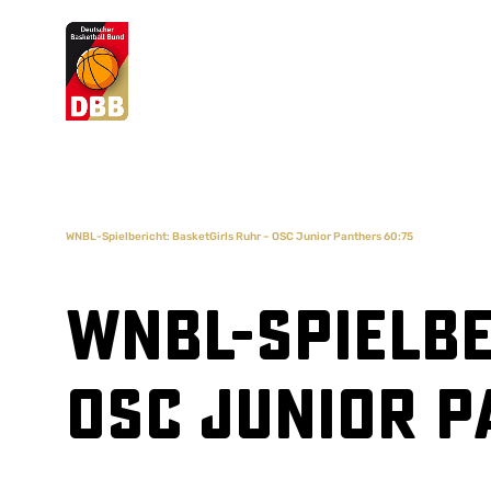
Suchvorschläge
Lorem Ipsum
Dolor Sit
Amet Valputo
WNBL-Spielbericht: BasketGirls Ruhr – OSC Junior Panthers 60:75
WNBL-Spielbe
OSC Junior P