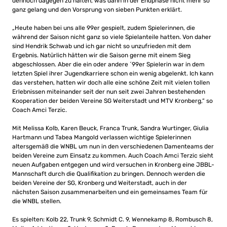
dennoch dagegen zu halten, was dann in der Endphase nicht mehr so
ganz gelang und den Vorsprung von sieben Punkten erklärt.
„Heute haben bei uns alle 99er gespielt, zudem Spielerinnen, die
während der Saison nicht ganz so viele Spielanteile hatten. Von daher
sind Hendrik Schwab und ich gar nicht so unzufrieden mit dem
Ergebnis. Natürlich hätten wir die Saison gerne mit einem Sieg
abgeschlossen. Aber die ein oder andere ´99er Spielerin war in dem
letzten Spiel ihrer Jugendkarriere schon ein wenig abgelenkt. Ich kann
das verstehen, hatten wir doch alle eine schöne Zeit mit vielen tollen
Erlebnissen miteinander seit der nun seit zwei Jahren bestehenden
Kooperation der beiden Vereine SG Weiterstadt und MTV Kronberg,“ so
Coach Amci Terzic.
Mit Melissa Kolb, Karen Beuck, Franca Trunk, Sandra Wurtinger, Giulia
Hartmann und Tabea Mangold verlassen wichtige Spielerinnen
altersgemäß die WNBL um nun in den verschiedenen Damenteams der
beiden Vereine zum Einsatz zu kommen. Auch Coach Amci Terzic sieht
neuen Aufgaben entgegen und wird versuchen in Kronberg eine JBBL-
Mannschaft durch die Qualifikation zu bringen. Dennoch werden die
beiden Vereine der SG, Kronberg und Weiterstadt, auch in der
nächsten Saison zusammenarbeiten und ein gemeinsames Team für
die WNBL stellen.
Es spielten: Kolb 22, Trunk 9, Schmidt C. 9, Wennekamp 8, Rombusch 8,