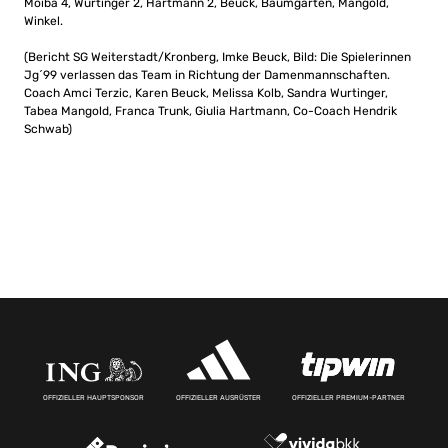
Moiba 4, Wurtinger 2, Hartmann 2, Beuck, Baumgarten, Mangold,
Winkel.
(Bericht SG Weiterstadt/Kronberg, Imke Beuck, Bild: Die Spielerinnen
Jg´99 verlassen das Team in Richtung der Damenmannschaften.
Coach Amci Terzic, Karen Beuck, Melissa Kolb, Sandra Wurtinger,
Tabea Mangold, Franca Trunk, Giulia Hartmann, Co-Coach Hendrik
Schwab)
OFFIZIELLER HAUPTSPONSOR
OFFIZIELLER AUSRÜSTER
OFFIZIELLER PREMIUM-PARTNER