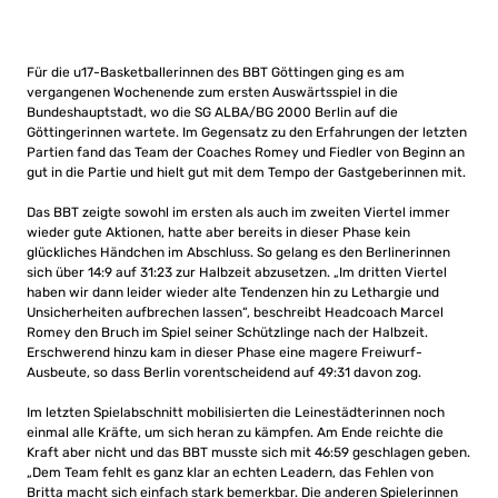
Für die u17-Basketballerinnen des BBT Göttingen ging es am
vergangenen Wochenende zum ersten Auswärtsspiel in die
Bundeshauptstadt, wo die SG ALBA/BG 2000 Berlin auf die
Göttingerinnen wartete. Im Gegensatz zu den Erfahrungen der letzten
Partien fand das Team der Coaches Romey und Fiedler von Beginn an
gut in die Partie und hielt gut mit dem Tempo der Gastgeberinnen mit.
Das BBT zeigte sowohl im ersten als auch im zweiten Viertel immer
wieder gute Aktionen, hatte aber bereits in dieser Phase kein
glückliches Händchen im Abschluss. So gelang es den Berlinerinnen
sich über 14:9 auf 31:23 zur Halbzeit abzusetzen. „Im dritten Viertel
haben wir dann leider wieder alte Tendenzen hin zu Lethargie und
Unsicherheiten aufbrechen lassen“, beschreibt Headcoach Marcel
Romey den Bruch im Spiel seiner Schützlinge nach der Halbzeit.
Erschwerend hinzu kam in dieser Phase eine magere Freiwurf-
Ausbeute, so dass Berlin vorentscheidend auf 49:31 davon zog.
Im letzten Spielabschnitt mobilisierten die Leinestädterinnen noch
einmal alle Kräfte, um sich heran zu kämpfen. Am Ende reichte die
Kraft aber nicht und das BBT musste sich mit 46:59 geschlagen geben.
„Dem Team fehlt es ganz klar an echten Leadern, das Fehlen von
Britta macht sich einfach stark bemerkbar. Die anderen Spielerinnen