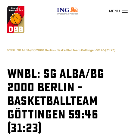
OFFIZIELLER HAUPTSPONSOR
WNBL: SG ALBA/BG 2000 Berlin – BasketBallTeam Göttingen 59:46 (31:23)
WNBL: SG ALBA/BG
2000 Berlin –
BasketBallTeam
Göttingen 59:46
(31:23)