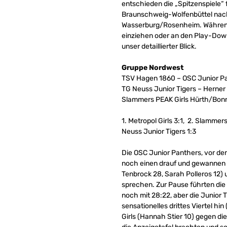
entschieden die „Spitzenspiele“ f
Braunschweig-Wolfenbüttel nac
Wasserburg/Rosenheim. Während si
einziehen oder an den Play-Down
unser detaillierter Blick.
Gruppe Nordwest
TSV Hagen 1860 – OSC Junior P
TG Neuss Junior Tigers – Herner
Slammers PEAK Girls Hürth/Bonn 
1. Metropol Girls 3:1, 2. Slammer
Neuss Junior Tigers 1:3
Die OSC Junior Panthers, vor der
noch einen drauf und gewannen da
Tenbrock 28, Sarah Polleros 12) 
sprechen. Zur Pause führten die n
noch mit 28:22, aber die Junior T
sensationelles drittes Viertel hi
Girls (Hannah Stier 10) gegen die