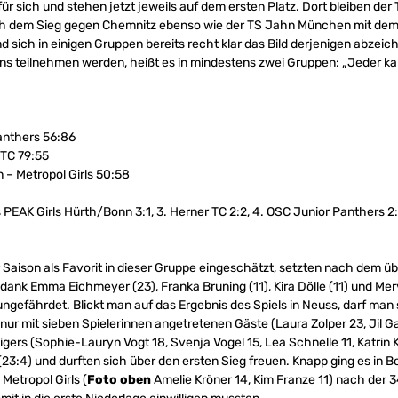
ür sich und stehen jetzt jeweils auf dem ersten Platz. Dort bleiben der T
h dem Sieg gegen Chemnitz ebenso wie der TS Jahn München mit dem 
ch in einigen Gruppen bereits recht klar das Bild derjenigen abzeichn
s teilnehmen werden, heißt es in mindestens zwei Gruppen: „Jeder ka
anthers 56:86
 TC 79:55
– Metropol Girls 50:58
s PEAK Girls Hürth/Bonn 3:1, 3. Herner TC 2:2, 4. OSC Junior Panthers 2
 Saison als Favorit in dieser Gruppe eingeschätzt, setzten nach dem ü
nk Emma Eichmeyer (23), Franka Bruning (11), Kira Dölle (11) und Merve
ungefährdet. Blickt man auf das Ergebnis des Spiels in Neuss, darf m
ur mit sieben Spielerinnen angetretenen Gäste (Laura Zolper 23, Jil Gall
igers (Sophie-Lauryn Vogt 18, Svenja Vogel 15, Lea Schnelle 11, Katrin K
n (23:4) und durften sich über den ersten Sieg freuen. Knapp ging es in
 Metropol Girls (
Foto oben
Amelie Kröner 14, Kim Franze 11) nach der 