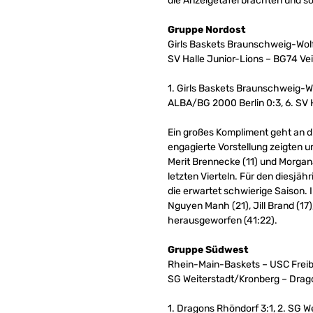
die Anzeigetafel brachten und som
Gruppe Nordost
Girls Baskets Braunschweig-Wol
SV Halle Junior-Lions – BG74 Vei
1. Girls Baskets Braunschweig-Wol
ALBA/BG 2000 Berlin 0:3, 6. SV 
Ein großes Kompliment geht an di
engagierte Vorstellung zeigten 
Merit Brennecke (11) und Morgana
letzten Vierteln. Für den diesjä
die erwartet schwierige Saison.
Nguyen Manh (21), Jill Brand (1
herausgeworfen (41:22).
Gruppe Südwest
Rhein-Main-Baskets – USC Freib
SG Weiterstadt/Kronberg – Drag
1. Dragons Rhöndorf 3:1, 2. SG We