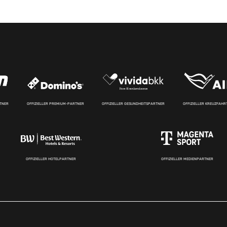
RTNER
OFFIZIELLER PREMIUM-PARTNER
OFFIZIELLER GESUNDHEITSPARTNER
OFFIZIELLER KREUZFAH
OFFIZIELLER HOTELPARTNER
OFFIZIELLER MEDIENPARTNER