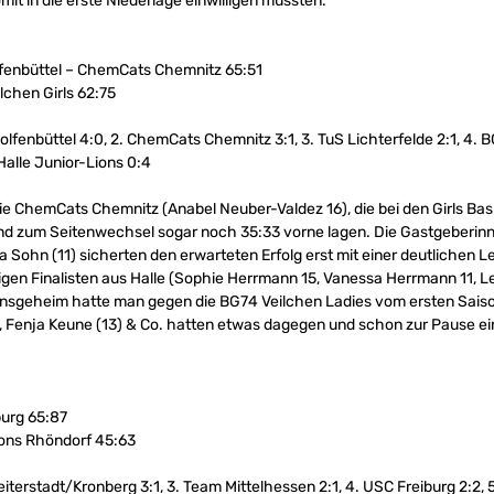
it in die erste Niederlage einwilligen mussten.
fenbüttel – ChemCats Chemnitz 65:51
lchen Girls 62:75
fenbüttel 4:0, 2. ChemCats Chemnitz 3:1, 3. TuS Lichterfelde 2:1, 4. BG
Halle Junior-Lions 0:4
e ChemCats Chemnitz (Anabel Neuber-Valdez 16), die bei den Girls Bask
und zum Seitenwechsel sogar noch 35:33 vorne lagen. Die Gastgeberin
 Sohn (11) sicherten den erwarteten Erfolg erst mit einer deutlichen L
hrigen Finalisten aus Halle (Sophie Herrmann 15, Vanessa Herrmann 11,
 Insgeheim hatte man gegen die BG74 Veilchen Ladies vom ersten Saiso
7), Fenja Keune (13) & Co. hatten etwas dagegen und schon zur Pause e
urg 65:87
ons Rhöndorf 45:63
iterstadt/Kronberg 3:1, 3. Team Mittelhessen 2:1, 4. USC Freiburg 2:2, 5