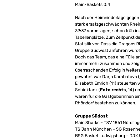
Main-Baskets 0:4
Nach der Heimniederlage gegen d
stark ersatzgeschwächten Rhein-
39:37 vorne lagen, schon früh in
Tabellenplätze. Zum Zeitpunkt de
Statistik vor. Dass die Dragons R
Gruppe Südwest anführen würden
Doch das Team, das eine Fülle a
immer mehr zusammen und zeigt
überraschenden Erfolg in Weiter
gewohnt war Darja Karabatova (1
Elisabeth Emrich (11) steuerten 
Schicktanz (
Foto rechts
, 14) u
waren für die Gastgeberinnen ei
Rhöndorf bestehen zu können.
Gruppe Südost
Main Sharks – TSV 1861 Nördling
TS Jahn München – SG Rosenhe
BSG Basket Ludwigsburg – DJK 