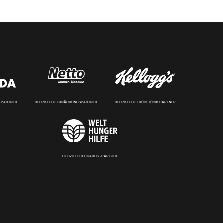
RTPARTNER
OFFIZIELLER ERNÄHRUNGSPARTNER
OFFIZIELLER FRÜHSTÜCKSPARTNER
OFFIZIELLER CHARITY-PARTNER