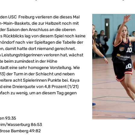
en USC Freiburg verlieren die dieses Mal
Main-Baskets, die zur Halbzeit noch mit
 der Saison den Anschluss an die oberen
s Rückblicks lag von diesem Spiel noch keine
höndorf nach vier Spieltagen die Tabelle der
, damit hatte dort niemand gerechnet.
n Leistungsträgerinnen verloren hat, wächst
e beim zumindest in der Höhe
stadt eine sehr homogene Vorstellung. Wie
3) der Turm in der Schlacht und neben
weitere acht Spielerinnen Punkte bei. Kaya
nd eine Dreierquote von 4,8 Prozent (1/21)
nfach zu wenig, um an diesem Tag gegen
en 93:35
im/Wasserburg 86:53
Brose Bamberg 49:82