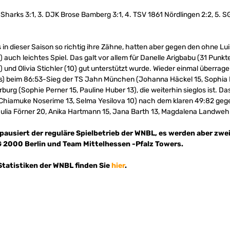
 Sharks 3:1, 3. DJK Brose Bamberg 3:1, 4. TSV 1861 Nördlingen 2:2, 5.
 in dieser Saison so richtig ihre Zähne, hatten aber gegen den ohne L
 auch leichtes Spiel. Das galt vor allem für Danelle Arigbabu (31 Punkt
) und Olivia Stichler (10) gut unterstützt wurde. Wieder einmal überrage
s) beim 86:53-Sieg der TS Jahn München (Johanna Häckel 15, Sophia Mü
g (Sophie Perner 15, Pauline Huber 13), die weiterhin sieglos ist. Das
Chiamuke Noserime 13, Selma Yesilova 10) nach dem klaren 49:82 gege
ulia Förner 20, Anika Hartmann 15, Jana Barth 13, Magdalena Landwehr 
iert der reguläre Spielbetrieb der WNBL, es werden aber zwei
G 2000 Berlin und Team Mittelhessen -Pfalz Towers.
Statistiken der WNBL finden Sie
hier
.