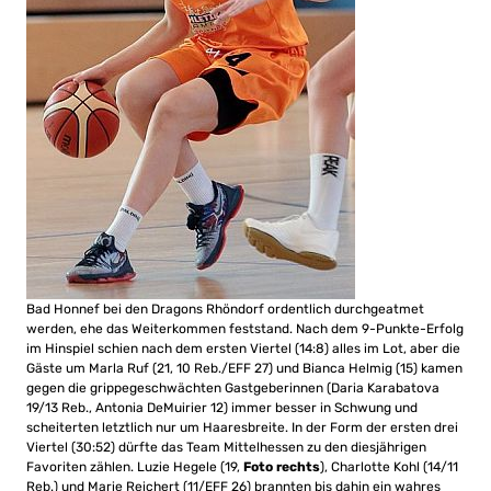
Bad Honnef bei den Dragons Rhöndorf ordentlich durchgeatmet
werden, ehe das Weiterkommen feststand. Nach dem 9-Punkte-Erfolg
im Hinspiel schien nach dem ersten Viertel (14:8) alles im Lot, aber die
Gäste um Marla Ruf (21, 10 Reb./EFF 27) und Bianca Helmig (15) kamen
gegen die grippegeschwächten Gastgeberinnen (Daria Karabatova
19/13 Reb., Antonia DeMuirier 12) immer besser in Schwung und
scheiterten letztlich nur um Haaresbreite. In der Form der ersten drei
Viertel (30:52) dürfte das Team Mittelhessen zu den diesjährigen
Favoriten zählen. Luzie Hegele (19,
Foto rechts
), Charlotte Kohl (14/11
Reb.) und Marie Reichert (11/EFF 26) brannten bis dahin ein wahres