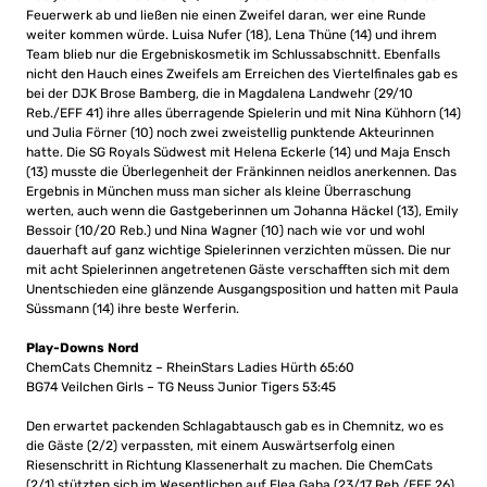
Feuerwerk ab und ließen nie einen Zweifel daran, wer eine Runde
weiter kommen würde. Luisa Nufer (18), Lena Thüne (14) und ihrem
Team blieb nur die Ergebniskosmetik im Schlussabschnitt. Ebenfalls
nicht den Hauch eines Zweifels am Erreichen des Viertelfinales gab es
bei der DJK Brose Bamberg, die in Magdalena Landwehr (29/10
Reb./EFF 41) ihre alles überragende Spielerin und mit Nina Kühhorn (14)
und Julia Förner (10) noch zwei zweistellig punktende Akteurinnen
hatte. Die SG Royals Südwest mit Helena Eckerle (14) und Maja Ensch
(13) musste die Überlegenheit der Fränkinnen neidlos anerkennen. Das
Ergebnis in München muss man sicher als kleine Überraschung
werten, auch wenn die Gastgeberinnen um Johanna Häckel (13), Emily
Bessoir (10/20 Reb.) und Nina Wagner (10) nach wie vor und wohl
dauerhaft auf ganz wichtige Spielerinnen verzichten müssen. Die nur
mit acht Spielerinnen angetretenen Gäste verschafften sich mit dem
Unentschieden eine glänzende Ausgangsposition und hatten mit Paula
Süssmann (14) ihre beste Werferin.
Play-Downs Nord
ChemCats Chemnitz – RheinStars Ladies Hürth 65:60
BG74 Veilchen Girls – TG Neuss Junior Tigers 53:45
Den erwartet packenden Schlagabtausch gab es in Chemnitz, wo es
die Gäste (2/2) verpassten, mit einem Auswärtserfolg einen
Riesenschritt in Richtung Klassenerhalt zu machen. Die ChemCats
(2/1) stützten sich im Wesentlichen auf Elea Gaba (23/17 Reb./EFF 26)