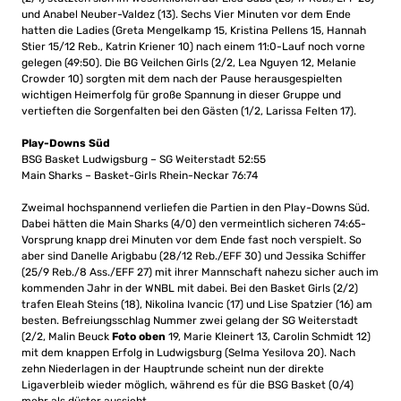
und Anabel Neuber-Valdez (13). Sechs Vier Minuten vor dem Ende
hatten die Ladies (Greta Mengelkamp 15, Kristina Pellens 15, Hannah
Stier 15/12 Reb., Katrin Kriener 10) nach einem 11:0-Lauf noch vorne
gelegen (49:50). Die BG Veilchen Girls (2/2, Lea Nguyen 12, Melanie
Crowder 10) sorgten mit dem nach der Pause herausgespielten
wichtigen Heimerfolg für große Spannung in dieser Gruppe und
vertieften die Sorgenfalten bei den Gästen (1/2, Larissa Felten 17).
Play-Downs Süd
BSG Basket Ludwigsburg – SG Weiterstadt 52:55
Main Sharks – Basket-Girls Rhein-Neckar 76:74
Zweimal hochspannend verliefen die Partien in den Play-Downs Süd.
Dabei hätten die Main Sharks (4/0) den vermeintlich sicheren 74:65-
Vorsprung knapp drei Minuten vor dem Ende fast noch verspielt. So
aber sind Danelle Arigbabu (28/12 Reb./EFF 30) und Jessika Schiffer
(25/9 Reb./8 Ass./EFF 27) mit ihrer Mannschaft nahezu sicher auch im
kommenden Jahr in der WNBL mit dabei. Bei den Basket Girls (2/2)
trafen Eleah Steins (18), Nikolina Ivancic (17) und Lise Spatzier (16) am
besten. Befreiungsschlag Nummer zwei gelang der SG Weiterstadt
(2/2, Malin Beuck
Foto oben
19, Marie Kleinert 13, Carolin Schmidt 12)
mit dem knappen Erfolg in Ludwigsburg (Selma Yesilova 20). Nach
zehn Niederlagen in der Hauptrunde scheint nun der direkte
Ligaverbleib wieder möglich, während es für die BSG Basket (0/4)