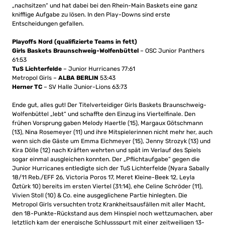
„nachsitzen“ und hat dabei bei den Rhein-Main Baskets eine ganz
knifflige Aufgabe zu lösen. In den Play-Downs sind erste
Entscheidungen gefallen.
Playoffs Nord (qualifizierte Teams in fett)
Girls Baskets Braunschweig-Wolfenbüttel
– OSC Junior Panthers
61:53
TuS Lichterfelde
– Junior Hurricanes 77:61
Metropol Girls –
ALBA BERLIN
53:43
Herner TC
– SV Halle Junior-Lions 63:73
Ende gut, alles gut! Der Titelverteidiger Girls Baskets Braunschweig-
Wolfenbüttel „lebt“ und schaffte den Einzug ins Viertelfinale. Den
frühen Vorsprung gaben Melody Haertle (15), Margaux Götschmann
(13), Nina Rosemeyer (11) und ihre Mitspielerinnen nicht mehr her, auch
wenn sich die Gäste um Emma Eichmeyer (15), Jenny Strozyk (13) und
Kira Dölle (12) nach Kräften wehrten und spät im Verlauf des Spiels
sogar einmal ausgleichen konnten. Der „Pflichtaufgabe“ gegen die
Junior Hurricanes entledigte sich der TuS Lichterfelde (Nyara Sabally
18/11 Reb./EFF 26, Victoria Poros 17, Meret Kleine-Beek 12, Leyla
Öztürk 10) bereits im ersten Viertel (31:14), ehe Celine Schröder (11),
Vivien Stoll (10) & Co. eine ausgeglichene Partie hinlegten. Die
Metropol Girls versuchten trotz Krankheitsausfällen mit aller Macht,
den 18-Punkte-Rückstand aus dem Hinspiel noch wettzumachen, aber
letztlich kam der energische Schlussspurt mit einer zeitweiligen 13-