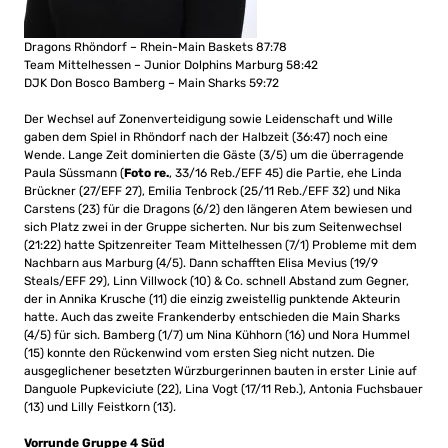
Dragons Rhöndorf – Rhein-Main Baskets 87:78
Team Mittelhessen – Junior Dolphins Marburg 58:42
DJK Don Bosco Bamberg – Main Sharks 59:72
Der Wechsel auf Zonenverteidigung sowie Leidenschaft und Wille
gaben dem Spiel in Rhöndorf nach der Halbzeit (36:47) noch eine
Wende. Lange Zeit dominierten die Gäste (3/5) um die überragende
Paula Süssmann (
Foto re.
, 33/16 Reb./EFF 45) die Partie, ehe Linda
Brückner (27/EFF 27), Emilia Tenbrock (25/11 Reb./EFF 32) und Nika
Carstens (23) für die Dragons (6/2) den längeren Atem bewiesen und
sich Platz zwei in der Gruppe sicherten. Nur bis zum Seitenwechsel
(21:22) hatte Spitzenreiter Team Mittelhessen (7/1) Probleme mit dem
Nachbarn aus Marburg (4/5). Dann schafften Elisa Mevius (19/9
Steals/EFF 29), Linn Villwock (10) & Co. schnell Abstand zum Gegner,
der in Annika Krusche (11) die einzig zweistellig punktende Akteurin
hatte. Auch das zweite Frankenderby entschieden die Main Sharks
(4/5) für sich. Bamberg (1/7) um Nina Kühhorn (16) und Nora Hummel
(15) konnte den Rückenwind vom ersten Sieg nicht nutzen. Die
ausgeglichener besetzten Würzburgerinnen bauten in erster Linie auf
Danguole Pupkeviciute (22), Lina Vogt (17/11 Reb.), Antonia Fuchsbauer
(13) und Lilly Feistkorn (13).
Vorrunde Gruppe 4 Süd