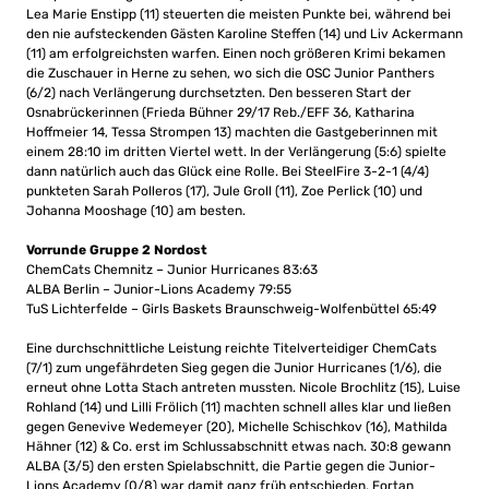
Lea Marie Enstipp (11) steuerten die meisten Punkte bei, während bei
den nie aufsteckenden Gästen Karoline Steffen (14) und Liv Ackermann
(11) am erfolgreichsten warfen. Einen noch größeren Krimi bekamen
die Zuschauer in Herne zu sehen, wo sich die OSC Junior Panthers
(6/2) nach Verlängerung durchsetzten. Den besseren Start der
Osnabrückerinnen (Frieda Bühner 29/17 Reb./EFF 36, Katharina
Hoffmeier 14, Tessa Strompen 13) machten die Gastgeberinnen mit
einem 28:10 im dritten Viertel wett. In der Verlängerung (5:6) spielte
dann natürlich auch das Glück eine Rolle. Bei SteelFire 3-2-1 (4/4)
punkteten Sarah Polleros (17), Jule Groll (11), Zoe Perlick (10) und
Johanna Mooshage (10) am besten.
Vorrunde Gruppe 2 Nordost
ChemCats Chemnitz – Junior Hurricanes 83:63
ALBA Berlin – Junior-Lions Academy 79:55
TuS Lichterfelde – Girls Baskets Braunschweig-Wolfenbüttel 65:49
Eine durchschnittliche Leistung reichte Titelverteidiger ChemCats
(7/1) zum ungefährdeten Sieg gegen die Junior Hurricanes (1/6), die
erneut ohne Lotta Stach antreten mussten. Nicole Brochlitz (15), Luise
Rohland (14) und Lilli Frölich (11) machten schnell alles klar und ließen
gegen Genevive Wedemeyer (20), Michelle Schischkov (16), Mathilda
Hähner (12) & Co. erst im Schlussabschnitt etwas nach. 30:8 gewann
ALBA (3/5) den ersten Spielabschnitt, die Partie gegen die Junior-
Lions Academy (0/8) war damit ganz früh entschieden. Fortan