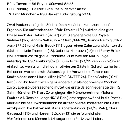
Pfalz Towers – SG Royals Südwest 86:68
USC Freiburg – Basket-Girls Rhein-Neckar 48:56
TS Jahn München – BSG Basket Ludwigsburg 50:58
Zwei Paukenschläge im Süden! Doch zunächst zum „normalen“
Ergebnis. Die aufstrebenden Pfalz Towers (4/4) nutzten eine gute
Phase nach der Halbzeit (36:37) zum Sieg gegen die SG Royals
Südwest (1/7). Annika Soltau (27/13 Reb./EFF 29), Bianca Helmig (24/9
Ass./EFF 26) und Malin Beuck (14) legten einen Zahn zu und stellten die
Gäste mit Nele Trommer (18), Gabriela Nemcova (16) und Romy Brück
(13) letztlich vor zu große Probleme. Zum zweiten Mal in Folge
unterlag der USC Freiburg (5/3). Luisa Nufer (23/14 Reb./EFF 26) war
einfach zu wenig, um die hochmotivierten Gäste in Schach zu halten.
Bei denen war der erste Saisonsieg der Vorwoche offenbar der
Knotenlöser, denn Marie Klähn (17/10 St./EFF 26), Eleah Steins (10/11
Reb.) und ihr Team traten ganz anders auf als noch wenige Wochen
zuvor. Ebenso überraschend mutet die erste Saisonniederlage der TS
Jahn München (7/1) an. Zwar gingen die Münchenerinnen (Talena
Fackler 24, Jessica Lange 15/16 Reb.) ersatzgeschwächt in die Partie,
aber ein kleines Zwischenhoch im dritten Viertel konterten die Gäste
erfolgreich. Die hatten mit Maria Konstantinidou (24/18 Reb.), Clara
Gausepohl (15) und Noreen Stöckle (13) die erfolgreichsten
Werferinnen und können jetzt sogar noch Platz zwei holen.