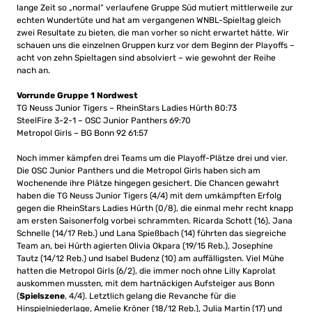
lange Zeit so „normal“ verlaufene Gruppe Süd mutiert mittlerweile zur
echten Wundertüte und hat am vergangenen WNBL-Spieltag gleich
zwei Resultate zu bieten, die man vorher so nicht erwartet hätte. Wir
schauen uns die einzelnen Gruppen kurz vor dem Beginn der Playoffs –
acht von zehn Spieltagen sind absolviert – wie gewohnt der Reihe
nach an.
Vorrunde Gruppe 1 Nordwest
TG Neuss Junior Tigers – RheinStars Ladies Hürth 80:73
SteelFire 3-2-1 – OSC Junior Panthers 69:70
Metropol Girls – BG Bonn 92 61:57
Noch immer kämpfen drei Teams um die Playoff-Plätze drei und vier.
Die OSC Junior Panthers und die Metropol Girls haben sich am
Wochenende ihre Plätze hingegen gesichert. Die Chancen gewahrt
haben die TG Neuss Junior Tigers (4/4) mit dem umkämpften Erfolg
gegen die RheinStars Ladies Hürth (0/8), die einmal mehr recht knapp
am ersten Saisonerfolg vorbei schrammten. Ricarda Schott (16), Jana
Schnelle (14/17 Reb.) und Lana Spießbach (14) führten das siegreiche
Team an, bei Hürth agierten Olivia Okpara (19/15 Reb.), Josephine
Tautz (14/12 Reb.) und Isabel Budenz (10) am auffälligsten. Viel Mühe
hatten die Metropol Girls (6/2), die immer noch ohne Lilly Kaprolat
auskommen mussten, mit dem hartnäckigen Aufsteiger aus Bonn
(
Spielszene
, 4/4). Letztlich gelang die Revanche für die
Hinspielniederlage, Amelie Kröner (18/12 Reb.), Julia Martin (17) und