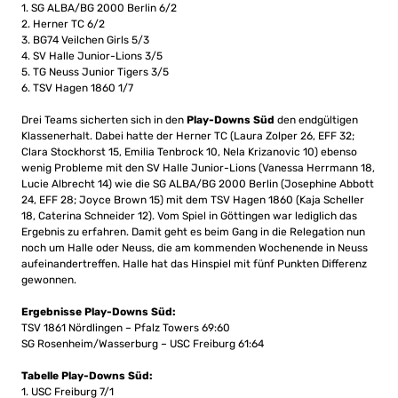
1. SG ALBA/BG 2000 Berlin 6/2
2. Herner TC 6/2
3. BG74 Veilchen Girls 5/3
4. SV Halle Junior-Lions 3/5
5. TG Neuss Junior Tigers 3/5
6. TSV Hagen 1860 1/7
Drei Teams sicherten sich in den
Play-Downs Süd
den endgültigen
Klassenerhalt. Dabei hatte der Herner TC (Laura Zolper 26, EFF 32;
Clara Stockhorst 15, Emilia Tenbrock 10, Nela Krizanovic 10) ebenso
wenig Probleme mit den SV Halle Junior-Lions (Vanessa Herrmann 18,
Lucie Albrecht 14) wie die SG ALBA/BG 2000 Berlin (Josephine Abbott
24, EFF 28; Joyce Brown 15) mit dem TSV Hagen 1860 (Kaja Scheller
18, Caterina Schneider 12). Vom Spiel in Göttingen war lediglich das
Ergebnis zu erfahren. Damit geht es beim Gang in die Relegation nun
noch um Halle oder Neuss, die am kommenden Wochenende in Neuss
aufeinandertreffen. Halle hat das Hinspiel mit fünf Punkten Differenz
gewonnen.
Ergebnisse Play-Downs Süd:
TSV 1861 Nördlingen – Pfalz Towers 69:60
SG Rosenheim/Wasserburg – USC Freiburg 61:64
Tabelle Play-Downs Süd:
1. USC Freiburg 7/1