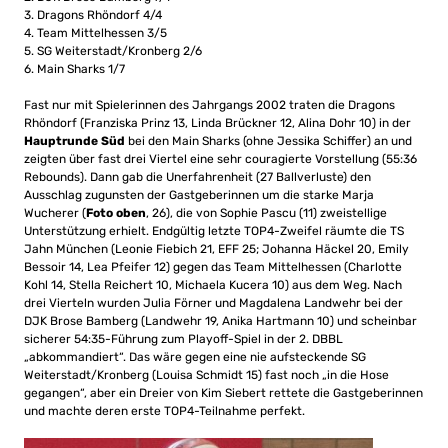
3. Dragons Rhöndorf 4/4
4. Team Mittelhessen 3/5
5. SG Weiterstadt/Kronberg 2/6
6. Main Sharks 1/7
Fast nur mit Spielerinnen des Jahrgangs 2002 traten die Dragons
Rhöndorf (Franziska Prinz 13, Linda Brückner 12, Alina Dohr 10) in der
Hauptrunde Süd
bei den Main Sharks (ohne Jessika Schiffer) an und
zeigten über fast drei Viertel eine sehr couragierte Vorstellung (55:36
Rebounds). Dann gab die Unerfahrenheit (27 Ballverluste) den
Ausschlag zugunsten der Gastgeberinnen um die starke Marja
Wucherer (
Foto oben
, 26), die von Sophie Pascu (11) zweistellige
Unterstützung erhielt. Endgültig letzte TOP4-Zweifel räumte die TS
Jahn München (Leonie Fiebich 21, EFF 25; Johanna Häckel 20, Emily
Bessoir 14, Lea Pfeifer 12) gegen das Team Mittelhessen (Charlotte
Kohl 14, Stella Reichert 10, Michaela Kucera 10) aus dem Weg. Nach
drei Vierteln wurden Julia Förner und Magdalena Landwehr bei der
DJK Brose Bamberg (Landwehr 19, Anika Hartmann 10) und scheinbar
sicherer 54:35-Führung zum Playoff-Spiel in der 2. DBBL
„abkommandiert“. Das wäre gegen eine nie aufsteckende SG
Weiterstadt/Kronberg (Louisa Schmidt 15) fast noch „in die Hose
gegangen“, aber ein Dreier von Kim Siebert rettete die Gastgeberinnen
und machte deren erste TOP4-Teilnahme perfekt.