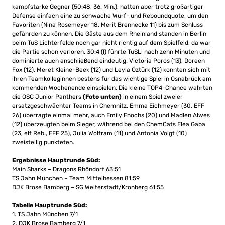
kampfstarke Gegner (50:48, 36. Min.), hatten aber trotz großartiger
Defense einfach eine zu schwache Wurf- und Reboundquote, um den
Favoriten (Nina Rosemeyer 18, Merit Brennecke 11) bis zum Schluss
gefährden zu können. Die Gäste aus dem Rheinland standen in Berlin
beim TuS Lichterfelde noch gar nicht richtig auf dem Spielfeld, da war
die Partie schon verloren. 30:4 (!) führte TuSLi nach zehn Minuten und
dominierte auch anschließend eindeutig. Victoria Poros (13), Doreen
Fox (12), Meret Kleine-Beek (12) und Leyla Öztürk (12) konnten sich mit
ihren Teamkolleginnen bestens für das wichtige Spiel in Osnabrück am
kommenden Wochenende einspielen. Die kleine TOP4-Chance wahrten
die OSC Junior Panthers
(Foto unten)
in einem Spiel zweier
ersatzgeschwächter Teams in Chemnitz. Emma Eichmeyer (30, EFF
26) überragte einmal mehr, auch Emily Enochs (20) und Madlen Alwes
(12) überzeugten beim Sieger, während bei den ChemCats Elea Gaba
(23, elf Reb., EFF 25), Julia Wolfram (11) und Antonia Voigt (10)
zweistellig punkteten.
Ergebnisse Hauptrunde Süd:
Main Sharks – Dragons Rhöndorf 63:51
TS Jahn München – Team Mittelhessen 81:59
DJK Brose Bamberg – SG Weiterstadt/Kronberg 61:55
Tabelle Hauptrunde Süd:
1. TS Jahn München 7/1
2. DJK Brose Bamberg 7/1