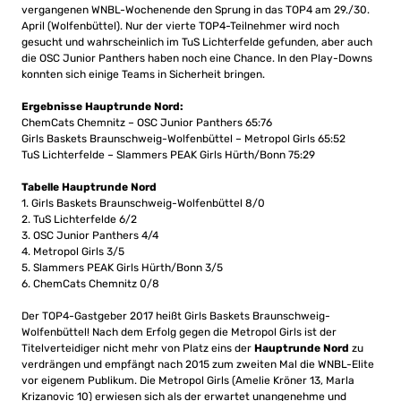
vergangenen WNBL-Wochenende den Sprung in das TOP4 am 29./30.
April (Wolfenbüttel). Nur der vierte TOP4-Teilnehmer wird noch
gesucht und wahrscheinlich im TuS Lichterfelde gefunden, aber auch
die OSC Junior Panthers haben noch eine Chance. In den Play-Downs
konnten sich einige Teams in Sicherheit bringen.
Ergebnisse Hauptrunde Nord:
ChemCats Chemnitz – OSC Junior Panthers 65:76
Girls Baskets Braunschweig-Wolfenbüttel – Metropol Girls 65:52
TuS Lichterfelde – Slammers PEAK Girls Hürth/Bonn 75:29
Tabelle Hauptrunde Nord
1. Girls Baskets Braunschweig-Wolfenbüttel 8/0
2. TuS Lichterfelde 6/2
3. OSC Junior Panthers 4/4
4. Metropol Girls 3/5
5. Slammers PEAK Girls Hürth/Bonn 3/5
6. ChemCats Chemnitz 0/8
Der TOP4-Gastgeber 2017 heißt Girls Baskets Braunschweig-
Wolfenbüttel! Nach dem Erfolg gegen die Metropol Girls ist der
Titelverteidiger nicht mehr von Platz eins der
Hauptrunde Nord
zu
verdrängen und empfängt nach 2015 zum zweiten Mal die WNBL-Elite
vor eigenem Publikum. Die Metropol Girls (Amelie Kröner 13, Marla
Krizanovic 10) erwiesen sich als der erwartet unangenehme und