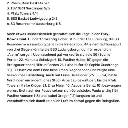
2. Rhein-Main Baskets 5/3
3. TSV 1861 Nördlingen 5/3
4. Pfalz Towers 4/4
5. BSG Basket Ludwigsburg 2/5
6. SG Rosenheim/Wasserburg 1/8
Noch etwas unübersichtlich gestaltet sich die Lage in den
Play-
Downs Süd
. Hundertprozentig sicher ist nur der USC Freiburg, die SG
Rosenheim/Wasserburg geht in die Relegation. Mit einem Schlussspurt
von drei Siegen könnte die BSG Ludwigsburg noch für ordentlich
„Alarm“ sorgen. Überraschend gut verkaufte sich die SG (Sophie
Perner 22, Manuela Scholzgart 10, Pauline Huber 10) gegen die
Breisgauerinnen (Hiltrud Cordes 21, Luisa Nufer 19, Sophie Ouedraogo
10). Bis kurz vor dem Ende besaß man Siegchancen und zeigte eine
bravouröse Einstellung. Auch mit Luisa Geiselöder (26, EFF 24) hatte
Nördlingen ein ordentliches Stück Arbeit zu bewältigen, bis die Pfalz
Towers (Maike Krüger 21, Elisa Maier 10, Azucena Bentz 10) bezwungen
waren. Erst nach der Pause setzen sich Geiselsöder, Paula Wittig (16),
Pauline Aumann (13) und Isabel Gregor (12) langsam ab und
verschafften sich damit reichlich Luft im Kampf gegen die Relegation.