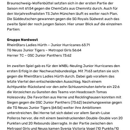
Braunschweig-Wolfenbüttel setzten sich in der ersten Partie der
Saison mit 61:54 gegen die ChemCats aus Chemnitz durch. Auch für
den Vorjahresfinalisten TS Jahn München läuft es weiter nach Plan.
Die Süddeutschen gewannen gegen die SG Royals Südwest auch das
zweite Spiel der noch jungen Saison. Hier unser Blick auf die einzelnen
Partien:
Gruppe Nordwest
RheinStars Ladies Hürth – Junior Hurricanes 63:71
TG Neuss Junior Tigers – Metropol Girls 56:64
Herner TC – OSC Junior Panthers 73:62
Im zweiten Spiel gab es für den WNBL-Neuling Junior Hurricanes den
ersten Erfolg in der Nachwuchsbundesliga. Mit 71:63 setzten sie sich
gegen die RheinStars Ladies Hürth durch. Dabei gab vorallem das
letzte Viertel den entscheidenden Ausschlag. Nach einem
Achtpunkte-Rückstand vor den zehn Schlussminuten kehrte ein 22:6
die Vorzeichen zu Gunsten des Teams von Headcoach Tomas
Holesovsky. Die Favoriten aus Herne und Recklinghausen konnten mit
Siegen gegen die OSC Junior Panthers (73:62) beziehungsweise gegen
die TG Neuss Junior Tigers (64:56) weiter ihre Ambitionen
unterstreichen. Bei Herne tat sich dabei vor allem Sarah-Luise
Polleros hervor, die mit einem beeindruckenden Double-Double von 20
Punkten und 20 Rebounds überragte. In der Partie zwischen den
Metropol Girls und Neuss kamen Svenja Victoria Vogel (10 Punkte/10