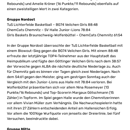
Rebounds) und Amelie Kröner (16 Punkte/11 Rebounds) ebenfalls auf
einen zweistelligen Wert in zwei Kategorien.
Gruppe Nordost
TuS Lichterfelde Basketball – BG74 Veilchen Girls 88:48
ChemCats Chemnitz – SV Halle Junior-Lions 78:84
Girls Baskets Braunschweig-Wolfenbüttel – ChemCats Chemnitz 61:54
In der Gruppe Nordost überraschte der TuS Lichterfelde Basketball mit
einem Blowout-Sieg gegen die BG74 Veilchen Girls. Mit einem 88:48
erfreute der letztjährige TOP4-Teilnehmer aus der Hauptstadt das
Heimpublikum und fügte den Göttinger Veilchen Girls nach dem 38:57
der Vorwoche gegen ALBA die nächste deutliche Niederlage zu. Auch
für Chemnitz gab es binnen vier Tagen gleich zwei Niederlagen. Nach
dem 54:61 gegen den Meister, ging am gestrigen Sonntag auch der
Vergleich mit den Junior-Lions aus Halle mit 78:84 verloren. Bei
Wolfenbüttel präsentierten sich vor allem Nina Rosemeyer (13
Punkte/16 Rebounds) und Top-Scorerin Margaux Götschmann (15
Zähler) in Topform. Im Spiel gegen Halle wurde den Chemnitzerinnen
vor allem Vivian Müller zum Verhängnis. Die Nachwuchsspielerin hatte
mit ihren 27 Zählern entscheidenden Anteil am Hallensichen Erfolg.
Vor allem die 100%ige Wurfquote von jenseits der Dreierlinie, bei fünf
Versuchen, beeindruckte dabei.
Gruppe Mitte