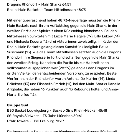
Dragons Rhöndorf – Main Sharks 64:51
Rhein-Main Baskets – Team Mittelhessen 48:73
Mit einer überraschend hohen 48:73-Niederlage mussten die Rhein-
Main Baskets nach ihrem Auftaktsieg gegen die Main Sharks in der
zweiten Partie der Spielzeit einen Rückschlag hinnehmen. Bei den
Mittelhessen punkteten mit Luzie Marie Hegele (19), Lilly Lukow (14)
und Michaela Kucera (12) drei Akteurinnen zweistellig. Im Kader der
Rhein-Main Baskets gelang dieses Kunststück lediglich Paula
Süssmann (13). Wie das Team Mittelhessen setzten auch die Dragons
Rhöndorf ihre Siegesserie fort und schafften gegen die Main Sharks
den zweiten Erfolg. Nachdem die Partie bis zur Halbzeit noch
vollkommen ausgeglichen war (28:29) gelang es den Dragons im
dritten Viertel, den entscheidenden Vorsprung zu erspielen. Beste
Werferinnen der Rhöndorfer waren Antonia De Muirier (14), Linda
Brückner (13) und Elisabeth Emrich (11), bei den Main-Sharks Danelle
Arigbabu, die neben 16 Punkten auch 13 Rebounds holte, und Anna-
Maria Bleifus (12).
Gruppe Süd
BSG Basket Ludwigsburg – Basket-Girls Rhein-Neckar 45:48
SG Royals Südwest – TS Jahn München 50:61
Pfalz Towers – USC Freiburg 70:67
Die knappesten Spiele hielt am Wochenende die Gruppe Süd bereit.