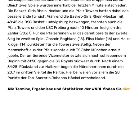
Gleich zwei Spiele wurden innerhalb der letzten Minute entschieden.
Die Basket-Girls Rhein-Neckar und die Pfalz Towers hatten dabei das
bessere Ende für sich. Während die Basket-Girls Rhein-Neckar mit
48:45 die BSG Basket Ludwigsburg bezwangen, trennten auch die
Pfalz Towers und den USC Freiburg nach 40 Minuten lediglich drei
Zähler (70:67). Für die Pfälzerinnen war das damit bereits der zweite
Sieg im zweiten Spiel. Jasmin Baghiana (18), Elisa Maier (16) und Maike
Krüger (14) punkteten für die Towers zweistellig. Neben der
Mannschaft aus der Pfalz konnte auch TS Jahn München erneut
jubeln. Der amtierende Vizemeister setzte sich nach schleppendem
Beginn mit 61:50 gegen die SG Royals Südwest durch. Nach einem
34:28-Rückstand zur Halbzeit bogen die Münchnerinnen durch ein
20:7 im dritten Viertel die Partie. Hierbei waren vor allem die 20
Punkte der Top-Socrerin Johanna Häckel entscheidend.
Alle Termine, Ergebnisse und Statistiken der WNBL finden Sie
hier
.