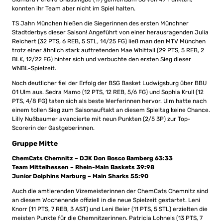
konnten ihr Team aber nicht im Spiel halten.
TS Jahn München hießen die Siegerinnen des ersten Münchner
Stadtderbys dieser Saison! Angeführt von einer herausragenden Julia
Reichert (32 PTS, 6 REB, 5 STL, 14/25 FG) ließ man den MTV München
trotz einer ähnlich stark auftretenden Mae Whittall (29 PTS, 5 REB, 2
BLK, 12/22 FG) hinter sich und verbuchte den ersten Sieg dieser
WNBL-Spielzeit.
Noch deutlicher fiel der Erfolg der BSG Basket Ludwigsburg über BBU
01 Ulm aus. Sedra Mamo (12 PTS, 12 REB, 5/6 FG) und Sophia Krull (12
PTS, 4/8 FG) taten sich als beste Werferinnen hervor. Ulm hatte nach
einem tollen Sieg zum Saisonauftakt an diesem Spieltag keine Chance.
Lilly Nußbaumer avancierte mit neun Punkten (2/5 3P) zur Top-
Scorerin der Gastgeberinnen.
Gruppe Mitte
ChemCats Chemnitz – DJK Don Bosco Bamberg 63:33
Team Mittelhessen – Rhein-Main Baskets 39:98
Junior Dolphins Marburg – Main Sharks 55:90
Auch die amtierenden Vizemeisterinnen der ChemCats Chemnitz sind
an diesem Wochenende offiziell in die neue Spielzeit gestartet. Leni
Knorr (11 PTS, 7 REB, 3 AST) und Leni Beier (11 PTS, 5 STL) erzielten die
meisten Punkte für die Chemnitzerinnen. Patricia Lohneis (13 PTS, 7