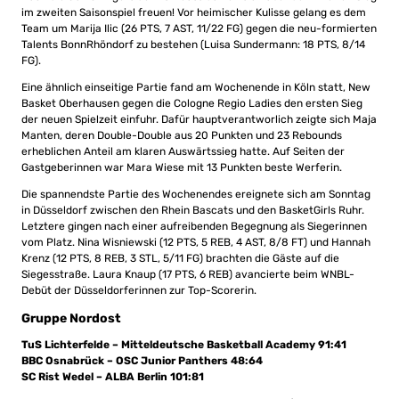
im zweiten Saisonspiel freuen! Vor heimischer Kulisse gelang es dem
Team um Marija Ilic (26 PTS, 7 AST, 11/22 FG) gegen die neu-formierten
Talents BonnRhöndorf zu bestehen (Luisa Sundermann: 18 PTS, 8/14
FG).
Eine ähnlich einseitige Partie fand am Wochenende in Köln statt, New
Basket Oberhausen gegen die Cologne Regio Ladies den ersten Sieg
der neuen Spielzeit einfuhr. Dafür hauptverantworlich zeigte sich Maja
Manten, deren Double-Double aus 20 Punkten und 23 Rebounds
erheblichen Anteil am klaren Auswärtssieg hatte. Auf Seiten der
Gastgeberinnen war Mara Wiese mit 13 Punkten beste Werferin.
Die spannendste Partie des Wochenendes ereignete sich am Sonntag
in Düsseldorf zwischen den Rhein Bascats und den BasketGirls Ruhr.
Letztere gingen nach einer aufreibenden Begegnung als Siegerinnen
vom Platz. Nina Wisniewski (12 PTS, 5 REB, 4 AST, 8/8 FT) und Hannah
Krenz (12 PTS, 8 REB, 3 STL, 5/11 FG) brachten die Gäste auf die
Siegesstraße. Laura Knaup (17 PTS, 6 REB) avancierte beim WNBL-
Debüt der Düsseldorferinnen zur Top-Scorerin.
Gruppe Nordost
TuS Lichterfelde – Mitteldeutsche Basketball Academy 91:41
BBC Osnabrück – OSC Junior Panthers 48:64
SC Rist Wedel – ALBA Berlin 101:81