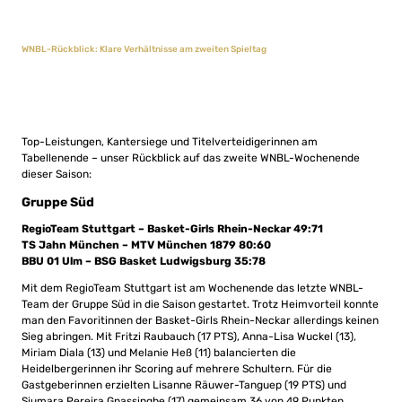
WNBL-Rückblick: Klare Verhältnisse am zweiten Spieltag
Top-Leistungen, Kantersiege und Titelverteidigerinnen am
Tabellenende – unser Rückblick auf das zweite WNBL-Wochenende
dieser Saison:
Gruppe Süd
RegioTeam Stuttgart – Basket-Girls Rhein-Neckar 49:71
TS Jahn München – MTV München 1879 80:60
BBU 01 Ulm – BSG Basket Ludwigsburg 35:78
Mit dem RegioTeam Stuttgart ist am Wochenende das letzte WNBL-
Team der Gruppe Süd in die Saison gestartet. Trotz Heimvorteil konnte
man den Favoritinnen der Basket-Girls Rhein-Neckar allerdings keinen
Sieg abringen. Mit Fritzi Raubauch (17 PTS), Anna-Lisa Wuckel (13),
Miriam Diala (13) und Melanie Heß (11) balancierten die
Heidelbergerinnen ihr Scoring auf mehrere Schultern. Für die
Gastgeberinnen erzielten Lisanne Räuwer-Tanguep (19 PTS) und
Siumara Pereira Gnassingbe (17) gemeinsam 36 von 49 Punkten,