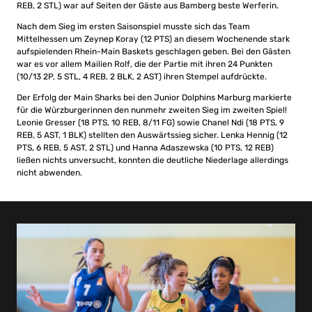
REB, 2 STL) war auf Seiten der Gäste aus Bamberg beste Werferin.
Nach dem Sieg im ersten Saisonspiel musste sich das Team
Mittelhessen um Zeynep Koray (12 PTS) an diesem Wochenende stark
aufspielenden Rhein-Main Baskets geschlagen geben. Bei den Gästen
war es vor allem Mailien Rolf, die der Partie mit ihren 24 Punkten
(10/13 2P, 5 STL, 4 REB, 2 BLK, 2 AST) ihren Stempel aufdrückte.
Der Erfolg der Main Sharks bei den Junior Dolphins Marburg markierte
für die Würzburgerinnen den nunmehr zweiten Sieg im zweiten Spiel!
Leonie Gresser (18 PTS, 10 REB, 8/11 FG) sowie Chanel Ndi (18 PTS, 9
REB, 5 AST, 1 BLK) stellten den Auswärtssieg sicher. Lenka Hennig (12
PTS, 6 REB, 5 AST, 2 STL) und Hanna Adaszewska (10 PTS, 12 REB)
ließen nichts unversucht, konnten die deutliche Niederlage allerdings
nicht abwenden.