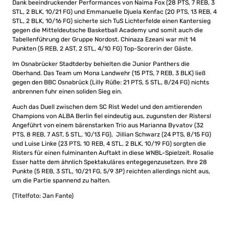
Dank beeindruckender Performances von Naima Fox (28 PTS, 7 REB, 3
STL, 2 BLK, 10/21 FG) und Emmanuelle Djuela Kenfac (20 PTS, 13 REB, 4
STL, 2 BLK, 10/16 FG) sicherte sich TuS Lichterfelde einen Kantersieg
gegen die Mitteldeutsche Basketball Academy und somit auch die
Tabellenführung der Gruppe Nordost. Chinaza Ezeani war mit 14
Punkten (5 REB, 2 AST, 2 STL, 4/10 FG) Top-Scorerin der Gäste.
Im Osnabrücker Stadtderby behielten die Junior Panthers die
Oberhand. Das Team um Mona Landwehr (15 PTS, 7 REB, 3 BLK) ließ
gegen den BBC Osnabrück (Lilly Rüße: 21 PTS, 5 STL, 8/24 FG) nichts
anbrennen fuhr einen soliden Sieg ein.
Auch das Duell zwischen dem SC Rist Wedel und den amtierenden
Champions von ALBA Berlin fiel eindeutig aus, zugunsten der Risters!
Angeführt von einem bärenstarken Trio aus Marianna Byvatov (32
PTS, 8 REB, 7 AST, 5 STL, 10/13 FG), Jillian Schwarz (24 PTS, 8/15 FG)
und Luise Linke (23 PTS, 10 REB, 4 STL, 2 BLK, 10/19 FG) sorgten die
Risters für einen fulminanten Auftakt in diese WNBL-Spielzeit. Rosalie
Esser hatte dem ähnlich Spektakuläres entegegenzusetzen. Ihre 28
Punkte (5 REB, 3 STL, 10/21 FG, 5/9 3P) reichten allerdings nicht aus,
um die Partie spannend zu halten.
(Titelfoto: Jan Fante)