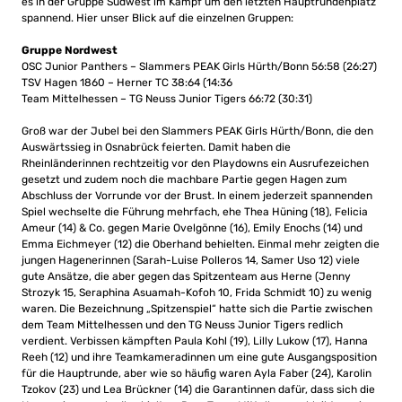
es in der Gruppe Südwest im Kampf um den letzten Hauptrundenplatz
spannend. Hier unser Blick auf die einzelnen Gruppen:
Gruppe Nordwest
OSC Junior Panthers – Slammers PEAK Girls Hürth/Bonn 56:58 (26:27)
TSV Hagen 1860 – Herner TC 38:64 (14:36
Team Mittelhessen – TG Neuss Junior Tigers 66:72 (30:31)
Groß war der Jubel bei den Slammers PEAK Girls Hürth/Bonn, die den
Auswärtssieg in Osnabrück feierten. Damit haben die
Rheinländerinnen rechtzeitig vor den Playdowns ein Ausrufezeichen
gesetzt und zudem noch die machbare Partie gegen Hagen zum
Abschluss der Vorrunde vor der Brust. In einem jederzeit spannenden
Spiel wechselte die Führung mehrfach, ehe Thea Hüning (18), Felicia
Ameur (14) & Co. gegen Marie Ovelgönne (16), Emily Enochs (14) und
Emma Eichmeyer (12) die Oberhand behielten. Einmal mehr zeigten die
jungen Hagenerinnen (Sarah-Luise Polleros 14, Samer Uso 12) viele
gute Ansätze, die aber gegen das Spitzenteam aus Herne (Jenny
Strozyk 15, Seraphina Asuamah-Kofoh 10, Frida Schmidt 10) zu wenig
waren. Die Bezeichnung „Spitzenspiel“ hatte sich die Partie zwischen
dem Team Mittelhessen und den TG Neuss Junior Tigers redlich
verdient. Verbissen kämpften Paula Kohl (19), Lilly Lukow (17), Hanna
Reeh (12) und ihre Teamkameradinnen um eine gute Ausgangsposition
für die Hauptrunde, aber wie so häufig waren Ayla Faber (24), Karolin
Tzokov (23) und Lea Brückner (14) die Garantinnen dafür, dass sich die