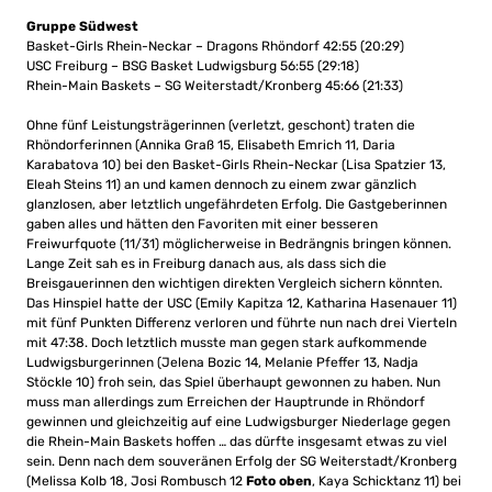
Gruppe Südwest
Basket-Girls Rhein-Neckar – Dragons Rhöndorf 42:55 (20:29)
USC Freiburg – BSG Basket Ludwigsburg 56:55 (29:18)
Rhein-Main Baskets – SG Weiterstadt/Kronberg 45:66 (21:33)
Ohne fünf Leistungsträgerinnen (verletzt, geschont) traten die
Rhöndorferinnen (Annika Graß 15, Elisabeth Emrich 11, Daria
Karabatova 10) bei den Basket-Girls Rhein-Neckar (Lisa Spatzier 13,
Eleah Steins 11) an und kamen dennoch zu einem zwar gänzlich
glanzlosen, aber letztlich ungefährdeten Erfolg. Die Gastgeberinnen
gaben alles und hätten den Favoriten mit einer besseren
Freiwurfquote (11/31) möglicherweise in Bedrängnis bringen können.
Lange Zeit sah es in Freiburg danach aus, als dass sich die
Breisgauerinnen den wichtigen direkten Vergleich sichern könnten.
Das Hinspiel hatte der USC (Emily Kapitza 12, Katharina Hasenauer 11)
mit fünf Punkten Differenz verloren und führte nun nach drei Vierteln
mit 47:38. Doch letztlich musste man gegen stark aufkommende
Ludwigsburgerinnen (Jelena Bozic 14, Melanie Pfeffer 13, Nadja
Stöckle 10) froh sein, das Spiel überhaupt gewonnen zu haben. Nun
muss man allerdings zum Erreichen der Hauptrunde in Rhöndorf
gewinnen und gleichzeitig auf eine Ludwigsburger Niederlage gegen
die Rhein-Main Baskets hoffen … das dürfte insgesamt etwas zu viel
sein. Denn nach dem souveränen Erfolg der SG Weiterstadt/Kronberg
(Melissa Kolb 18, Josi Rombusch 12
Foto oben
, Kaya Schicktanz 11) bei