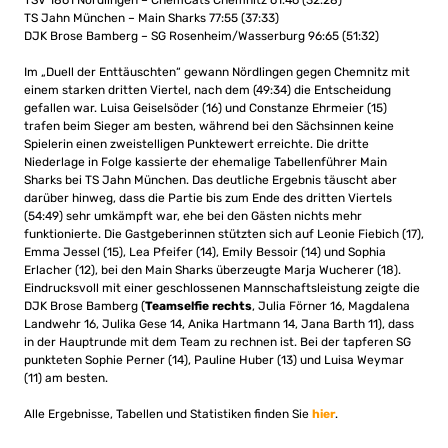
TSV 1861 Nördlingen – ChemCats Chemnitz 61:46 (32:28)
TS Jahn München – Main Sharks 77:55 (37:33)
DJK Brose Bamberg – SG Rosenheim/Wasserburg 96:65 (51:32)
Im „Duell der Enttäuschten“ gewann Nördlingen gegen Chemnitz mit
einem starken dritten Viertel, nach dem (49:34) die Entscheidung
gefallen war. Luisa Geiselsöder (16) und Constanze Ehrmeier (15)
trafen beim Sieger am besten, während bei den Sächsinnen keine
Spielerin einen zweistelligen Punktewert erreichte. Die dritte
Niederlage in Folge kassierte der ehemalige Tabellenführer Main
Sharks bei TS Jahn München. Das deutliche Ergebnis täuscht aber
darüber hinweg, dass die Partie bis zum Ende des dritten Viertels
(54:49) sehr umkämpft war, ehe bei den Gästen nichts mehr
funktionierte. Die Gastgeberinnen stützten sich auf Leonie Fiebich (17),
Emma Jessel (15), Lea Pfeifer (14), Emily Bessoir (14) und Sophia
Erlacher (12), bei den Main Sharks überzeugte Marja Wucherer (18).
Eindrucksvoll mit einer geschlossenen Mannschaftsleistung zeigte die
DJK Brose Bamberg (
Teamselfie rechts
, Julia Förner 16, Magdalena
Landwehr 16, Julika Gese 14, Anika Hartmann 14, Jana Barth 11), dass
in der Hauptrunde mit dem Team zu rechnen ist. Bei der tapferen SG
punkteten Sophie Perner (14), Pauline Huber (13) und Luisa Weymar
(11) am besten.
Alle Ergebnisse, Tabellen und Statistiken finden Sie
hier
.