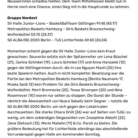
Neusserinnen schadlos hielten. Dem Team Mittelhessen bleibt nun in
Herne noch eine Chance, einen Sieg mit in die Hauptrunde zu nehmen.
Gruppe Nordost
SV Halle Junior-Lions – BasketBallTeam Göttingen 91:45 (43:17)
Metropolitan Baskets Hamburg – Girls Baskets Braunschweig-
Wolfenbüttel 53:75 (25:37)
SG ALBA/BG 2000 Berlin – TuS Lichterfelde 69:65 (26:24)
Momentan scheint gegen die SV Halle Junior-Lions kein Kraut
gewachsen. Souverän setzte sich der Spitzenreiter um Lena Büschel
(21), Janina Schinkel (19), Laura Schinkel (17) und Anna Hanzalek (12)
gegen die Göttingerinnen durch, die in Lea Nguyen Manh (20) ihre
beste Spielerin hatten. Auch in nicht kompletter Besetzung war die
Partie bei den Metropolitan Baskets Hamburg (Benita Naumann 17,
Muska Saidi 12) kein Problem für die Girls Baskets Braunschweig-
Wolfenbüttel. Merit Brennecke (25), Tessa Strompen (20) und Nina
Rosemeyer (10) waren nur selten zu stoppen. Die Gunst der Stunde –
nämlich die Abwesenheit von Nyara Sabally beim Gegner – nutzte die
SG ALBA/BG 2000 Berlin, um sich gegen den Lokalrivalen
durchzusetzen. Die starke Chiara Dröll (26) war auf Seiten von TuSLi zu
wenig, um dem unbändigen Siegeswillen von Josephine Abbott (22),
Jana Dietzsch (12), Merle Mailahn (11) & Co. Paroli zu bieten. Die
größere Bedeutung hat für Lichterfelde allerdings das abschließende
Vorrundenspiel gegen Halle am kommenden Sonntag.