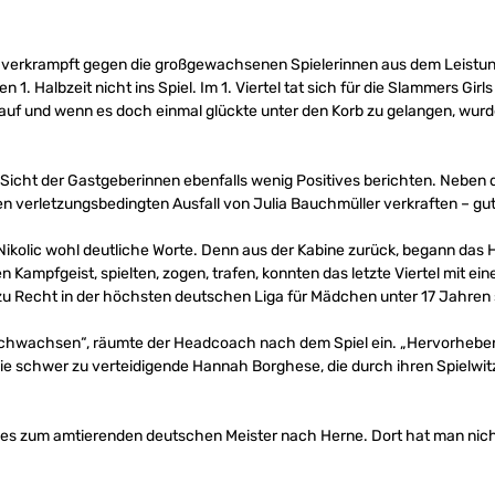
u verkrampft gegen die großgewachsenen Spielerinnen aus dem Leist
. Halbzeit nicht ins Spiel. Im 1. Viertel tat sich für die Slammers Girl
 auf und wenn es doch einmal glückte unter den Korb zu gelangen, wur
aus Sicht der Gastgeberinnen ebenfalls wenig Positives berichten. Neb
n verletzungsbedingten Ausfall von Julia Bauchmüller verkraften – gut
Nikolic wohl deutliche Worte. Denn aus der Kabine zurück, begann das
en Kampfgeist, spielten, zogen, trafen, konnten das letzte Viertel mit e
 zu Recht in der höchsten deutschen Liga für Mädchen unter 17 Jahren 
rchwachsen“, räumte der Headcoach nach dem Spiel ein. „Hervorheben
ie schwer zu verteidigende Hannah Borghese, die durch ihren Spielwitz 
 zum amtierenden deutschen Meister nach Herne. Dort hat man nicht