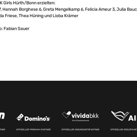
 Girls Hürth/Bonn erzielten:
 7, Hannah Borghese 6, Greta Mengelkamp 6, Felicia Ameur 3, Julia Bauch
inda Friese, Thea Hüning und Lioba Krämer
o: Fabian Sauer
RTNER
OFFIZIELLER PREMIUM-PARTNER
OFFIZIELLER GESUNDHEITSPARTNER
OFFIZIELLER KREUZFAH