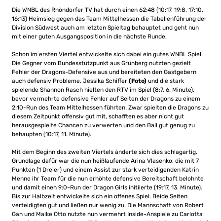
Die WNBL des Rhöndorfer TV hat durch einen 62:48 (10:17, 19:8, 17:10,
16:13) Heimsieg gegen das Team Mittelhessen die Tabellenführung der
Division Südwest auch am letzten Spieltag behauptet und geht nun
mit einer guten Ausgangsposition in die nächste Runde.
Schon im ersten Viertel entwickelte sich dabei ein gutes WNBL Spiel.
Die Gegner vom Bundesstützpunkt aus Grünberg nutzten gezielt
Fehler der Dragons-Defensive aus und bereiteten den Gastgebern
auch defensiv Probleme. Jessika Schiffer
(Foto)
und die stark
spielende Shannon Rasch hielten den RTV im Spiel (8:7, 6. Minute),
bevor vermehrte defensive Fehler auf Seiten der Dragons zu einem
2:10-Run des Team Mittelhessen führten. Zwar spielten die Dragons zu
diesem Zeitpunkt offensiv gut mit, schafften es aber nicht gut
herausgespielte Chancen zu verwerten und den Ball gut genug zu
behaupten (10:17, 11. Minute).
Mit dem Beginn des zweiten Viertels änderte sich dies schlagartig.
Grundlage dafür war die nun heißlaufende Arina Vlasenko, die mit 7
Punkten (1 Dreier) und einem Assist zur stark verteidigenden Katrin
Menne ihr Team für die nun erhöhte defensive Bereitschaft belohnte
und damit einen 9:0-Run der Dragon Girls initiierte (19:17, 13. Minute).
Bis zur Halbzeit entwickelte sich ein offenes Spiel. Beide Seiten
verteidigten gut und ließen nur wenig zu. Die Mannschaft von Robert
Gan und Maike Otto nutzte nun vermehrt Inside-Anspiele zu Carlotta