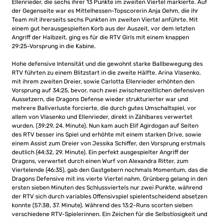
Ellenrieder, die sechs ihrer 13 Punkte im zweiten Viertel markierte. Auf
der Gegenseite war es Mittelhessen-Topscorerin Anja Oehm, die ihr
Team mit ihrerseits sechs Punkten im zweiten Viertel anführte. Mit
einem gut herausgespielten Korb aus der Auszeit, vor dem letzten
Angriff der Halbzeit, ging es für die RTV Girls mit einem knappen
29:25-Vorsprung in die Kabine.
Hohe defensive Intensität und die gewohnt starke Ballbewegung des
RTV führten zu einem Blitzstart in die zweite Hälfte. Arina Vlasenko,
mit ihrem zweiten Dreier, sowie Carlotta Ellenrieder erhöhten den
Vorsprung auf 34:25, bevor, nach zwei zwischenzeitlichen defensiven
Aussetzern, die Dragons Defense wieder strukturierter war und
mehrere Ballverluste forcierte, die durch gutes Umschaltspiel, vor
allem von Vlasenko und Ellenrieder, direkt in Zählbares verwertet
wurden. (39:29, 24. Minute). Nun kam auch Elif Agirdogan auf Seiten
des RTV besser ins Spiel und erhöhte mit einem starken Drive, sowie
einem Assist zum Dreier von Jessika Schiffer, den Vorsprung erstmals
deutlich (44:32, 29. Minute). Ein perfekt ausgespielter Angriff der
Dragons, verwertet durch einen Wurf von Alexandra Ritter, zum
Viertelende (46:35), gab den Gastgebern nochmals Momentum, das die
Dragons Defensive mit ins vierte Viertel nahm. Grünberg gelang in den
ersten sieben Minuten des Schlussviertels nur zwei Punkte, während
der RTV sich durch variables Offensivspiel spielentscheidend absetzen
konnte (57:38, 37. Minute). Während des 13:2-Runs scorten sieben
verschiedene RTV-Spielerinnen. Ein Zeichen für die Selbstlosigkeit und