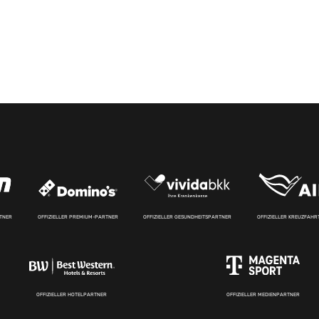
RTNER
OFFIZIELLER PREMIUM-PARTNER
OFFIZIELLER GESUNDHEITSPARTNER
OFFIZIELLER KREUZFAH
OFFIZIELLER HOTELPARTNER
OFFIZIELLER MEDIENPARTNER