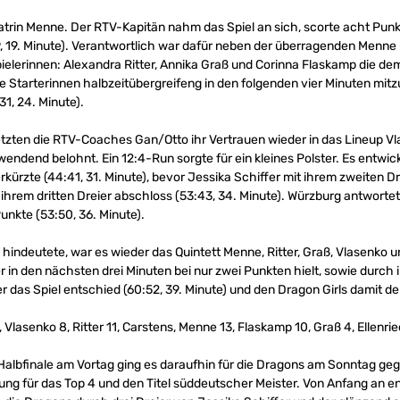
trin Menne. Der RTV-Kapitän nahm das Spiel an sich, scorte acht Punk
9, 19. Minute). Verantwortlich war dafür neben der überragenden Menne
pielerinnen: Alexandra Ritter, Annika Graß und Corinna Flaskamp die 
Starterinnen halbzeitübergreifeng in den folgenden vier Minuten mit
31, 24. Minute).
setzten die RTV-Coaches Gan/Otto ihr Vertrauen wieder in das Lineup Vl
ndend belohnt. Ein 12:4-Run sorgte für ein kleines Polster. Es entwickel
kürzte (44:41, 31. Minute), bevor Jessika Schiffer mit ihrem zweiten D
t ihrem dritten Dreier abschloss (53:43, 34. Minute). Würzburg antwor
unkte (53:50, 36. Minute).
le hindeutete, war es wieder das Quintett Menne, Ritter, Graß, Vlasenko
 in den nächsten drei Minuten bei nur zwei Punkten hielt, sowie durch
r das Spiel entschied (60:52, 39. Minute) und den Dragon Girls damit de
Vlasenko 8, Ritter 11, Carstens, Menne 13, Flaskamp 10, Graß 4, Ellenried
Halbfinale am Vortag ging es daraufhin für die Dragons am Sonntag geg
rung für das Top 4 und den Titel süddeutscher Meister. Von Anfang an 