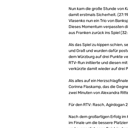
Nun kam die große Stunde von Ka
damit erstmals Sicherheit. (27:1
Vlasenko nun ein Trio von Banks
Dieses Momentum verpassten die 
aus Franken zurück ins Spiel (32:
Als das Spiel zu kippen schien, 
und Graß und wurden dafür postwe
dem Würzburg auf drei Punkte ver
RTV-Run initiierte und diesen mi
verkürzte damit wieder auf drei P
Als alles auf ein Herzschlagfina
Corinna Flaskamp, das die Gegner
zwei Minuten von Alexandra Ritte
Für den RTV: Rasch, Agirdogan 2, 
Nach dem großartigen Erfolg im 
im Finale um die bessere Platzie