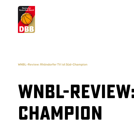
Suchvorschläge
Lorem Ipsum
Dolor Sit
Amet Valputo
WNBL-Review: Rhöndorfer TV ist Süd-Champion
WNBL-Review:
Champion