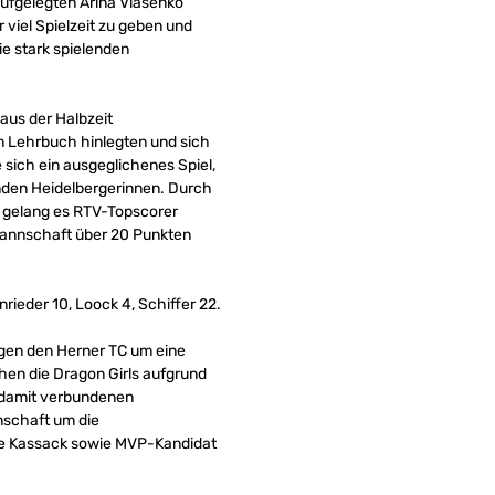
aufgelegten Arina Vlasenko
 viel Spielzeit zu geben und
e stark spielenden
aus der Halbzeit
m Lehrbuch hinlegten und sich
e sich ein ausgeglichenes Spiel,
nden Heidelbergerinnen. Durch
e gelang es RTV-Topscorer
r Mannschaft über 20 Punkten
nrieder 10, Loock 4, Schiffer 22.
egen den Herner TC um eine
hen die Dragon Girls aufgrund
r damit verbundenen
nnschaft um die
le Kassack sowie MVP-Kandidat