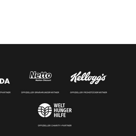
RTPARTNER
OFFIZIELLER ERNÄHRUNGSPARTNER
OFFIZIELLER FRÜHSTÜCKSPARTNER
OFFIZIELLER CHARITY-PARTNER