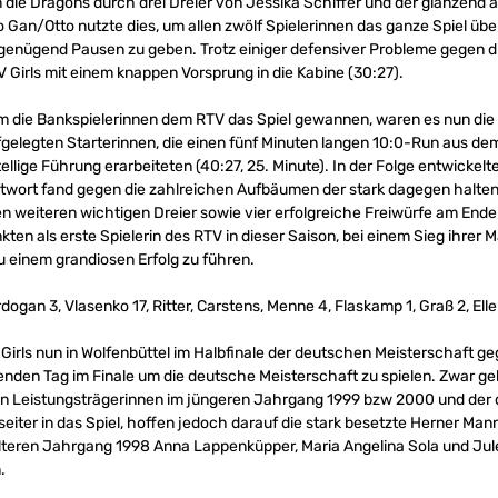
 die Dragons durch drei Dreier von Jessika Schiffer und der glänzend 
Gan/Otto nutzte dies, um allen zwölf Spielerinnen das ganze Spiel über
genügend Pausen zu geben. Trotz einiger defensiver Probleme gegen di
 Girls mit einem knappen Vorsprung in die Kabine (30:27).
 die Bankspielerinnen dem RTV das Spiel gewannen, waren es nun die 
elegten Starterinnen, die einen fünf Minuten langen 10:0-Run aus de
llige Führung erarbeiteten (40:27, 25. Minute). In der Folge entwickelt
ntwort fand gegen die zahlreichen Aufbäumen der stark dagegen halte
en weiteren wichtigen Dreier sowie vier erfolgreiche Freiwürfe am End
nkten als erste Spielerin des RTV in dieser Saison, bei einem Sieg ihre
u einem grandiosen Erfolg zu führen.
dogan 3, Vlasenko 17, Ritter, Carstens, Menne 4, Flaskamp 1, Graß 2, Elle
Girls nun in Wolfenbüttel im Halbfinale der deutschen Meisterschaft g
den Tag im Finale um die deutsche Meisterschaft zu spielen. Zwar ge
len Leistungsträgerinnen im jüngeren Jahrgang 1999 bzw 2000 und de
seiter in das Spiel, hoffen jedoch darauf die stark besetzte Herner Ma
älteren Jahrgang 1998 Anna Lappenküpper, Maria Angelina Sola und Ju
.