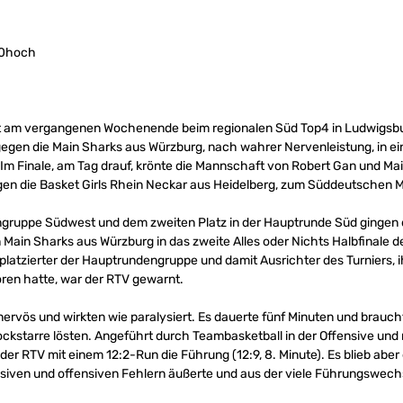
 am vergangenen Wochenende beim regionalen Süd Top4 in Ludwigsburg
 gegen die Main Sharks aus Würzburg, nach wahrer Nervenleistung, in ei
m Finale, am Tag drauf, krönte die Mannschaft von Robert Gan und Mai
 gegen die Basket Girls Rhein Neckar aus Heidelberg, zum Süddeutschen M
ruppe Südwest und dem zweiten Platz in der Hauptrunde Süd gingen d
en Main Sharks aus Würzburg in das zweite Alles oder Nichts Halbfinale
platzierter der Hauptrundengruppe und damit Ausrichter des Turniers, 
oren hatte, war der RTV gewarnt.
ervös und wirkten wie paralysiert. Es dauerte fünf Minuten und brauch
ockstarre lösten. Angeführt durch Teambasketball in der Offensive und 
er RTV mit einem 12:2-Run die Führung (12:9, 8. Minute). Es blieb aber 
iven und offensiven Fehlern äußerte und aus der viele Führungswechsel