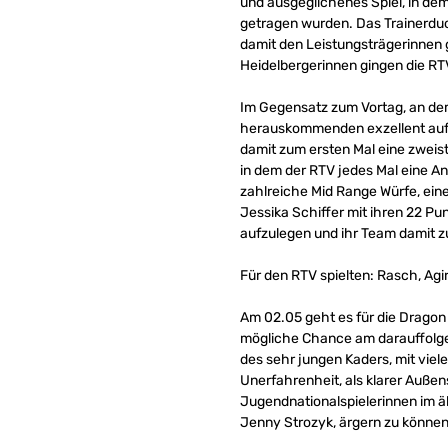
und ausgeglichenes Spiel, in dem
getragen wurden. Das Trainerduo 
damit den Leistungsträgerinnen 
Heidelbergerinnen gingen die RTV
Im Gegensatz zum Vortag, an dem
herauskommenden exzellent aufg
damit zum ersten Mal eine zweiste
in dem der RTV jedes Mal eine A
zahlreiche Mid Range Würfe, ein
Jessika Schiffer mit ihren 22 Pu
aufzulegen und ihr Team damit z
Für den RTV spielten: Rasch, Agir
Am 02.05 geht es für die Dragon 
mögliche Chance am darauffolgen
des sehr jungen Kaders, mit vie
Unerfahrenheit, als klarer Außen
Jugendnationalspielerinnen im 
Jenny Strozyk, ärgern zu können