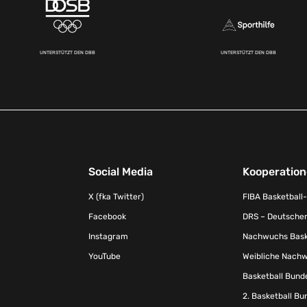
UNTERSTÜTZT DEN DBB
UNTERSTÜTZT DEN DBB
Social Media
Kooperatio
X (fka Twitter)
FIBA Basketball
Facebook
DRS – Deutscher
Instagram
Nachwuchs Baske
YouTube
Weibliche Nachw
Basketball Bund
2. Basketball Bu