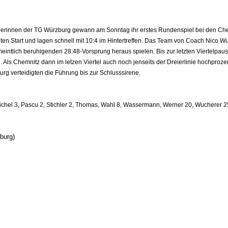
rinnen der TG Würzburg gewann am Sonntag ihr erstes Rundenspiel bei den Che
en Start und lagen schnell mit 10:4 im Hintertreffen. Das Team von Coach Nico Wuc
meintlich beruhigenden 28:48-Vorsprung heraus spielen. Bis zur letzten Viertelp
 Als Chemnitz dann im letzen Viertel auch noch jenseits der Dreierlinie hochprozen
g verteidigten die Führung bis zur Schlusssirene.
chel 3, Pascu 2, Stichler 2, Thomas, Wahl 8, Wassermann, Werner 20, Wucherer 2
burg)