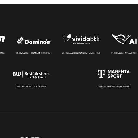
RTNER
OFFIZIELLER PREMIUM-PARTNER
OFFIZIELLER GESUNDHEITSPARTNER
OFFIZIELLER KREUZFAH
OFFIZIELLER HOTELPARTNER
OFFIZIELLER MEDIENPARTNER