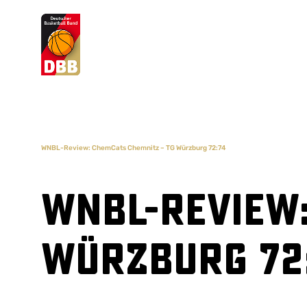
Suchvorschläge
Lorem Ipsum
Dolor Sit
Amet Valputo
WNBL-Review: ChemCats Chemnitz – TG Würzburg 72:74
WNBL-Review:
Würzburg 72