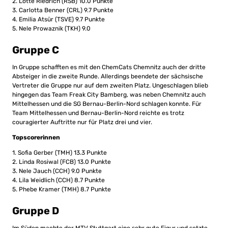
2. Lotte Riedrich (RSB) 10.0 Punkte
3. Carlotta Benner (CRL) 9.7 Punkte
4. Emilia Atsür (TSVE) 9.7 Punkte
5. Nele Prowaznik (TKH) 9.0
Gruppe C
In Gruppe schafften es mit den ChemCats Chemnitz auch der dritte
Absteiger in die zweite Runde. Allerdings beendete der sächsische
Vertreter die Gruppe nur auf dem zweiten Platz. Ungeschlagen blieb
hingegen das Team Freak City Bamberg, was neben Chemnitz auch
Mittelhessen und die SG Bernau-Berlin-Nord schlagen konnte. Für
Team Mittelhessen und Bernau-Berlin-Nord reichte es trotz
couragierter Auftritte nur für Platz drei und vier.
Topscorerinnen
1. Sofia Gerber (TMH) 13.3 Punkte
2. Linda Rosiwal (FCB) 13.0 Punkte
3. Nele Jauch (CCH) 9.0 Punkte
4. Lila Weidlich (CCH) 8.7 Punkte
5. Phebe Kramer (TMH) 8.7 Punkte
Gruppe D