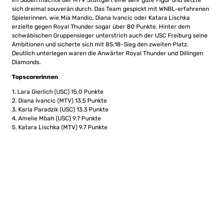
Im Süden machte der MTV Stuttgart eine sehr gute Figur und setzte
sich dreimal souverän durch. Das Team gespickt mit WNBL-erfahrenen
Spielerinnen, wie Mia Mandic, Diana Ivancic oder Katara Lischka
erzielte gegen Royal Thunder sogar über 80 Punkte. Hinter dem
schwäbischen Gruppensieger unterstrich auch der USC Freiburg seine
Ambitionen und sicherte sich mit 85:18-Sieg den zweiten Platz.
Deutlich unterlegen waren die Anwärter Royal Thunder und Dillingen
Diamonds.
Topscorerinnen
1. Lara Gierlich (USC) 15.0 Punkte
2. Diana Ivancic (MTV) 13.5 Punkte
3. Karla Paradzik (USC) 13.3 Punkte
4. Amelie Mbah (USC) 9.7 Punkte
5. Katara Lischka (MTV) 9.7 Punkte