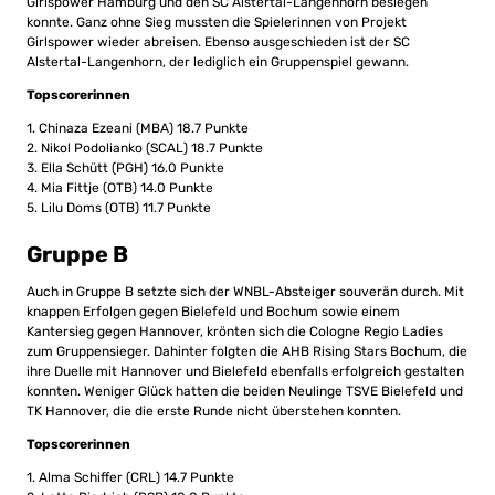
Girlspower Hamburg und den SC Alstertal-Langenhorn besiegen
konnte. Ganz ohne Sieg mussten die Spielerinnen von Projekt
Girlspower wieder abreisen. Ebenso ausgeschieden ist der SC
Alstertal-Langenhorn, der lediglich ein Gruppenspiel gewann.
Topscorerinnen
1. Chinaza Ezeani (MBA) 18.7 Punkte
2. Nikol Podolianko (SCAL) 18.7 Punkte
3. Ella Schütt (PGH) 16.0 Punkte
4. Mia Fittje (OTB) 14.0 Punkte
5. Lilu Doms (OTB) 11.7 Punkte
Gruppe B
Auch in Gruppe B setzte sich der WNBL-Absteiger souverän durch. Mit
knappen Erfolgen gegen Bielefeld und Bochum sowie einem
Kantersieg gegen Hannover, krönten sich die Cologne Regio Ladies
zum Gruppensieger. Dahinter folgten die AHB Rising Stars Bochum, die
ihre Duelle mit Hannover und Bielefeld ebenfalls erfolgreich gestalten
konnten. Weniger Glück hatten die beiden Neulinge TSVE Bielefeld und
TK Hannover, die die erste Runde nicht überstehen konnten.
Topscorerinnen
1. Alma Schiffer (CRL) 14.7 Punkte