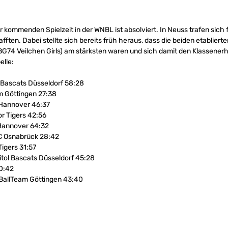
ur kommenden Spielzeit in der WNBL ist absolviert. In Neuss trafen sich
afften. Dabei stellte sich bereits früh heraus, dass die beiden etablie
74 Veilchen Girls) am stärksten waren und sich damit den Klassenerhal
elle:
l Bascats Düsseldorf 58:28
m Göttingen 27:38
 Hannover 46:37
r Tigers 42:56
Hannover 64:32
BC Osnabrück 28:42
igers 31:57
tol Bascats Düsseldorf 45:28
0:42
tBallTeam Göttingen 43:40