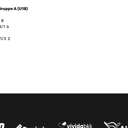
Gruppe A (U18)
 8
3/1 6
 1/3 2