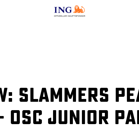
OFFIZIELLER HAUPTSPONSOR
w: Slammers PE
– OSC Junior P