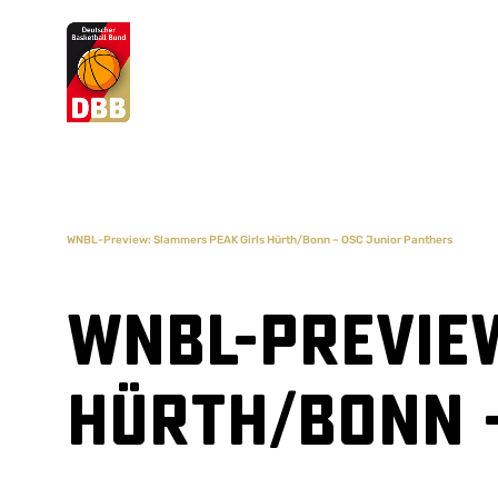
Suchvorschläge
Lorem Ipsum
Dolor Sit
Amet Valputo
WNBL-Preview: Slammers PEAK Girls Hürth/Bonn – OSC Junior Panthers
WNBL-Previe
Hürth/Bonn 