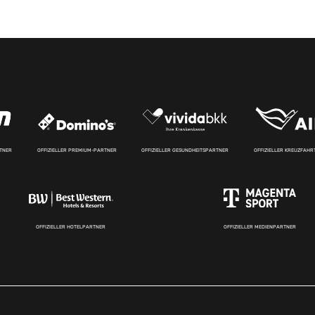
RTNER
OFFIZIELLER PREMIUM-PARTNER
OFFIZIELLER GESUNDHEITSPARTNER
OFFIZIELLER KREUZFAH
OFFIZIELLER HOTELPARTNER
OFFIZIELLER MEDIENPARTNER