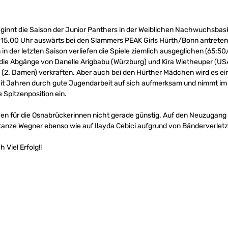
t die Saison der Junior Panthers in der Weiblichen Nachwuchsbask
5.00 Uhr auswärts bei den Slammers PEAK Girls Hürth/Bonn antreten. D
n der letzten Saison verliefen die Spiele ziemlich ausgeglichen (65:50
 die Abgänge von Danelle Arigbabu (Würzburg) und Kira Wietheuper (US
 (2. Damen) verkraften. Aber auch bei den Hürther Mädchen wird es ei
eit Jahren durch gute Jugendarbeit auf sich aufmerksam und nimmt im
Spitzenposition ein.
ehen für die Osnabrückerinnen nicht gerade günstig. Auf den Neuzugan
anze Wegner ebenso wie auf Ilayda Cebici aufgrund von Bänderverlet
Viel Erfolg!!