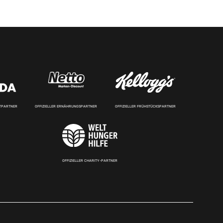
RTPARTNER
OFFIZIELLER ERNÄHRUNGSPARTNER
OFFIZIELLER FRÜHSTÜCKSPARTNER
OFFIZIELLER CHARITY-PARTNER