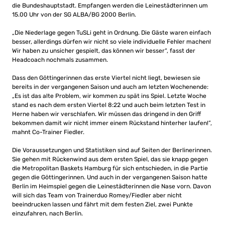
die Bundeshauptstadt. Empfangen werden die Leinestädterinnen um
15.00 Uhr von der SG ALBA/BG 2000 Berlin.
„Die Niederlage gegen TuSLi geht in Ordnung. Die Gäste waren einfach
besser, allerdings dürfen wir nicht so viele individuelle Fehler machen!
Wir haben zu unsicher gespielt, das können wir besser“, fasst der
Headcoach nochmals zusammen.
Dass den Göttingerinnen das erste Viertel nicht liegt, bewiesen sie
bereits in der vergangenen Saison und auch am letzten Wochenende:
„Es ist das alte Problem, wir kommen zu spät ins Spiel. Letzte Woche
stand es nach dem ersten Viertel 8:22 und auch beim letzten Test in
Herne haben wir verschlafen. Wir müssen das dringend in den Griff
bekommen damit wir nicht immer einem Rückstand hinterher laufen!”,
mahnt Co-Trainer Fiedler.
Die Voraussetzungen und Statistiken sind auf Seiten der Berlinerinnen.
Sie gehen mit Rückenwind aus dem ersten Spiel, das sie knapp gegen
die Metropolitan Baskets Hamburg für sich entschieden, in die Partie
gegen die Göttingerinnen. Und auch in der vergangenen Saison hatte
Berlin im Heimspiel gegen die Leinestädterinnen die Nase vorn. Davon
will sich das Team von Trainerduo Romey/Fiedler aber nicht
beeindrucken lassen und fährt mit dem festen Ziel, zwei Punkte
einzufahren, nach Berlin.