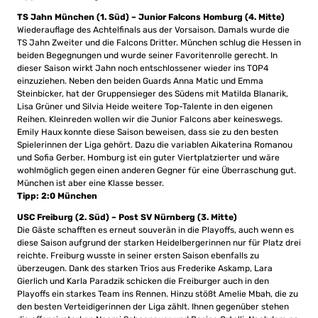
TS Jahn München (1. Süd) – Junior Falcons Homburg (4. Mitte)
Wiederauflage des Achtelfinals aus der Vorsaison. Damals wurde die
TS Jahn Zweiter und die Falcons Dritter. München schlug die Hessen in
beiden Begegnungen und wurde seiner Favoritenrolle gerecht. In
dieser Saison wirkt Jahn noch entschlossener wieder ins TOP4
einzuziehen. Neben den beiden Guards Anna Matic und Emma
Steinbicker, hat der Gruppensieger des Südens mit Matilda Blanarik,
Lisa Grüner und Silvia Heide weitere Top-Talente in den eigenen
Reihen. Kleinreden wollen wir die Junior Falcons aber keineswegs.
Emily Haux konnte diese Saison beweisen, dass sie zu den besten
Spielerinnen der Liga gehört. Dazu die variablen Aikaterina Romanou
und Sofia Gerber. Homburg ist ein guter Viertplatzierter und wäre
wohlmöglich gegen einen anderen Gegner für eine Überraschung gut.
München ist aber eine Klasse besser.
Tipp: 2:0 München
USC Freiburg (2. Süd) – Post SV Nürnberg (3. Mitte)
Die Gäste schafften es erneut souverän in die Playoffs, auch wenn es
diese Saison aufgrund der starken Heidelbergerinnen nur für Platz drei
reichte. Freiburg wusste in seiner ersten Saison ebenfalls zu
überzeugen. Dank des starken Trios aus Frederike Askamp, Lara
Gierlich und Karla Paradzik schicken die Freiburger auch in den
Playoffs ein starkes Team ins Rennen. Hinzu stößt Amelie Mbah, die zu
den besten Verteidigerinnen der Liga zählt. Ihnen gegenüber stehen