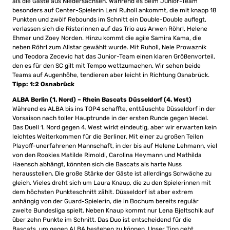
als die Gäste aus Niedersachsen. Während es beim Junior-Team
besonders auf Center-Spielerin Leni Ruholl ankommt, die mit knapp 18
Punkten und zwölf Rebounds im Schnitt ein Double-Double auflegt,
verlassen sich die Risterinnen auf das Trio aus Arwen Röhrl, Helene
Ehmer und Zoey Norden. Hinzu kommt die agile Samira Kama, die
neben Röhrl zum Allstar gewählt wurde. Mit Ruholl, Nele Prowaznik
und Teodora Zecevic hat das Junior-Team einen klaren Größenvorteil,
den es für den SC gilt mit Tempo wettzumachen. Wir sehen beide
Teams auf Augenhöhe, tendieren aber leicht in Richtung Osnabrück.
Tipp: 1:2 Osnabrück
ALBA Berlin (1. Nord) – Rhein Bascats Düsseldorf (4. West)
Während es ALBA bis ins TOP4 schaffte, enttäuschte Düsseldorf in der
Vorsaison nach toller Hauptrunde in der ersten Runde gegen Wedel.
Das Duell 1. Nord gegen 4. West wirkt eindeutig, aber wir erwarten kein
leichtes Weiterkommen für die Berliner. Mit einer zu großen Teilen
Playoff-unerfahrenen Mannschaft, in der bis auf Helene Lehmann, viel
von den Rookies Matilde Rimoldi, Carolina Heymann und Mathilda
Haensch abhängt, könnten sich die Bascats als harte Nuss
herausstellen. Die große Stärke der Gäste ist allerdings Schwäche zu
gleich. Vieles dreht sich um Laura Knaup, die zu den Spielerinnen mit
dem höchsten Punkteschnitt zählt. Düsseldorf ist aber extrem
anhängig von der Guard-Spielerin, die in Bochum bereits regulär
zweite Bundesliga spielt. Neben Knaup kommt nur Lena Bjeltschik auf
über zehn Punkte im Schnitt. Das Duo ist entscheidend für die
Bascats, um gegen ALBA bestehen zu können. Unser Tipp geht