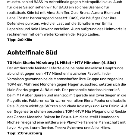
musste, schied BASS im Achtelfinale gegen Metropolitain aus. Auch
für diese Saison sehen wir für BASS ein solches Szenario für
realistisch. Köln ist mit Alma Schiffer, Jule Bruns, Aurora Blum und
Lana Förster hervorragend besetzt. BASS, die häufiger über ihre
Defensive punkten, wird viel Last auf die Schultern von Emilia
Lepenies und Nele Liewehr verteilen. Auch aufgrund des Heimvorteils
rechnen wir mit dem Weiterkommen der Regio Ladies.
Tipp: 2:0 Köln
Achtelfinale Süd
TG Main Sharks Würzburg (1. Mitte) – MTV München (4. Süd)
Der amtierende Meister lieferte eine beinahe makellose Hauptrunde
ab und ist gegen den MTV München haushoher Favorit. In der
Vorsaison gewannen beide Mannschaften ihre Gruppe und zogen ins
TOP4 ein. Während München gegen Hagen ausschied, setzten sich die
Main Sharks gegen ALBA durch. Der personelle Aderlass hinterließ
beim MTV aber Spuren und man zog mit gerade mal zwei Siegen in die
Playoffs ein. Faktoren dafür waren vor allem Elena Pecha und Isabelle
Reis. Zudem wichtige Stützen sind Vlada Kolesnyk und Azra Dzinic. Auf
der Gegenseite stehen besonders TOP4-MVP Mia Wiegand und Rookie
des Jahres Moescha Bakam im Fokus. Um diese stellt Headcoach
Michael Wiegand eine mittlerweile Playoff-erfahrene Mannschaft mit
Layla Mayer, Laura Jordan, Tereza Sykorova und Alisa Milow.
Tipp: 2:0 Würzburg