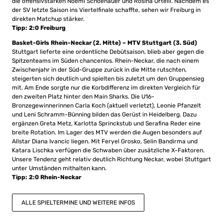
die offensivstarken Noemi Schoenauer und Rosina Ortelli. Nachdem es
der SV letzte Saison ins Viertelfinale schaffte, sehen wir Freiburg in
direkten Matchup stärker.
Tipp: 2:0 Freiburg
Basket-Girls Rhein-Neckar (2. Mitte) – MTV Stuttgart (3. Süd)
Stuttgart lieferte eine ordentliche Debütsaison, blieb aber gegen die
Spitzenteams im Süden chancenlos. Rhein-Neckar, die nach einem
Zwischenjahr in der Süd-Gruppe zurück in die Mitte rutschten,
steigerten sich deutlich und spielten bis zuletzt um den Gruppensieg
mit. Am Ende sorgte nur die Korbdifferenz im direkten Vergleich für
den zweiten Platz hinter den Main Sharks. Die U16-
Bronzegewinnerinnen Carla Koch (aktuell verletzt), Leonie Pfanzelt
und Leni Schramm-Bünning bilden das Gerüst in Heidelberg. Dazu
ergänzen Greta Metz, Karlotta Sprinckstub und Serafina Reder eine
breite Rotation. Im Lager des MTV werden die Augen besonders auf
Allstar Diana Ivancic liegen. Mit Feryel Grosko, Selin Bandirma und
Katara Lischka verfügen die Schwaben über zusätzliche X-Faktoren.
Unsere Tendenz geht relativ deutlich Richtung Neckar, wobei Stuttgart
unter Umständen mithalten kann.
Tipp: 2:0 Rhein-Neckar
ALLE SPIELTERMINE UND WEITERE INFOS