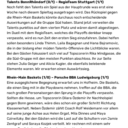
Talents BonnRhöndorf (0/1) – RegioTeam Stuttgart (1/1)
Noch fehlt den Talents ein Spiel aus der Hauptrunde was erst eine
Woche nach diesem Spieltag ausgetragen wird. Das Rückspiel gegen
die Rhein-Main Baskets könnte durchaus noch entscheidende
Auswirkungen auf die Gruppe Süd haben. Stand jetzt verweilen die
Talents punktlos auf dem vierten Platz und wären damit abgestiegen.
Im Duell mit dem RegioTeam, welches die Playoffs denkbar knapp
verpasste, wird es nun Zeit den ersten Sieg einzufahren. Dabei helfen
sollen besonders Linda Thimm, Laila Bagagnan und Hana Bajramovic,
die in der bislang eher müden Talents-Offensive die Lichtblicke waren.
Bei den Gästen fokussiert sich viel auf Topscorerin Rika Windgasse, die
die Süd-Gruppe mit den meisten Punkten abschloss. Ihr zur Seite
stehen Julia Geiger und Alicia Kugler, die ebenfalls belebende
Elemente waren. Wir erwarten einen Auswärtssieg.
Rhein-Main Baskets (1/0) – Porsche BBA Ludwigsburg (1/1)
Eine ausgeglichene Begegnung erwartet uns in Hofheim. Die Baskets,
die einen Sieg mit in die Playdowns nehmen, treffen auf die BBA, die
nach großen Personalsorgen den Sprung in die Playoffs verpasste.
Sollten die Hesse, um Topscorerin Dilara Özdemir ihr Nachholspiel
gegen Bonn gewinnen, wäre dies schon ein großer Schritt Richtung
Klassenerhalt. Neben Özdemir zählt Coach Rolf Weidemann vor allem
auf seine junge Achse aus Helen Grgat, Mila Dinnes und Maya
Czirwitzky. Bei den Gästen wird die Last auf die Schultern von Jamie
Zentgraf und Soraya Kozjek verteilt. Wir rechnen mit einem sehr