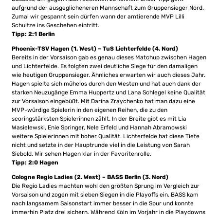
aufgrund der ausgeglicheneren Mannschaft zum Gruppensieger Nord.
Zumal wir gespannt sein dürfen wann der amtierende MVP Lilli
Schultze ins Geschehen eintritt.
Tipp: 2:1 Berlin
Phoenix-TSV Hagen (1. West) – TuS Lichterfelde (4. Nord)
Bereits in der Vorsaison gab es genau dieses Matchup zwischen Hagen
und Lichterfelde. Es folgten zwei deutliche Siege für den damaligen
wie heutigen Gruppensieger. Ähnliches erwarten wir auch dieses Jahr.
Hagen spielte sich mühelos durch den Westen und hat auch dank der
starken Neuzugänge Emma Huppertz und Lana Schlegel keine Qualität
zur Vorsaison eingebüßt. Mit Darina Zraychenko hat man dazu eine
MVP-würdige Spielerin in den eigenen Reihen, die zu den
scoringstärksten Spielerinnen zählt. In der Breite gibt es mit Lia
Wasielewski, Enie Springer, Nele Erfeld und Hannah Abramowski
weitere Spielerinnen mit hoher Qualität. Lichterfelde hat diese Tiefe
nicht und setzte in der Hauptrunde viel in die Leistung von Sarah
Siebold. Wir sehen Hagen klar in der Favoritenrolle.
Tipp: 2:0 Hagen
Cologne Regio Ladies (2. West) – BASS Berlin (3. Nord)
Die Regio Ladies machten wohl den größten Sprung im Vergleich zur
Vorsaison und zogen mit sieben Siegen in die Playoffs ein. BASS kam
nach langsamem Saisonstart immer besser in die Spur und konnte
immerhin Platz drei sichern. Während Köln im Vorjahr in die Playdowns