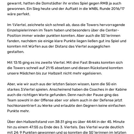
gewarnt, hatten die Domstädter ihr erstes Spiel gegen RMB ja auch
gewonnen. Ein Sieg heute und der Auftakt in die WNBL Runde 2016/17
wäre perfekt.
Im 1.Viertel, zeichnete sich schnell ab, dass die Towers hervorragende
Einzelspielerinnen im Team haben und besonders über die Center-
Position immer wieder punkten konnten. Aber auch die SG`lerinnen
fanden, nachdem sie einige klare Punkte liegen ließen gut ins Spiel und
konnten mit Würfen aus der Distanz das Viertel ausgeglichen
gestalten.
Mit 13:15 ging es ins zweite Viertel. Mit drei Fast Breaks konnten sich
die Towers schnell auf 21:15 absetzen und diesen Rückstand konnten
unsere Mädchen bis zur Halbzeit nicht mehr egalisieren.
Aber, wie wir auch aus der letzten Saison wissen, kann die SG ein
starkes 3.Viertel spielen. Anscheinend haben die Coaches in der Kabine
auch die richtigen Worte gefunden. Denn nach der Pause ging das
Team sowohl in der Offense aber vor allem auch in der Defense jetzt
hochkonzentriert zu Werke und erlaubte den Gegnern keine einfachen
Punkte mehr.
Über den Halbzeitstand von 38:31 ging es über 44:44 in der 45. Minute
hin zu einem 47:55 zu Ende des 3. Viertels. Das Viertel wurde deutlich
mit 24: 9 Punkten gewonnen und so konnten die SG`lerinnen im letzten