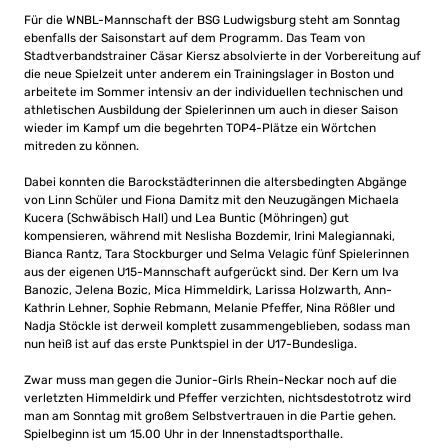
Für die WNBL-Mannschaft der BSG Ludwigsburg steht am Sonntag
ebenfalls der Saisonstart auf dem Programm. Das Team von
Stadtverbandstrainer Cäsar Kiersz absolvierte in der Vorbereitung auf
die neue Spielzeit unter anderem ein Trainingslager in Boston und
arbeitete im Sommer intensiv an der individuellen technischen und
athletischen Ausbildung der Spielerinnen um auch in dieser Saison
wieder im Kampf um die begehrten TOP4-Plätze ein Wörtchen
mitreden zu können.
Dabei konnten die Barockstädterinnen die altersbedingten Abgänge
von Linn Schüler und Fiona Damitz mit den Neuzugängen Michaela
Kucera (Schwäbisch Hall) und Lea Buntic (Möhringen) gut
kompensieren, während mit Neslisha Bozdemir, Irini Malegiannaki,
Bianca Rantz, Tara Stockburger und Selma Velagic fünf Spielerinnen
aus der eigenen U15-Mannschaft aufgerückt sind. Der Kern um Iva
Banozic, Jelena Bozic, Mica Himmeldirk, Larissa Holzwarth, Ann-
Kathrin Lehner, Sophie Rebmann, Melanie Pfeffer, Nina Rößler und
Nadja Stöckle ist derweil komplett zusammengeblieben, sodass man
nun heiß ist auf das erste Punktspiel in der U17-Bundesliga.
Zwar muss man gegen die Junior-Girls Rhein-Neckar noch auf die
verletzten Himmeldirk und Pfeffer verzichten, nichtsdestotrotz wird
man am Sonntag mit großem Selbstvertrauen in die Partie gehen.
Spielbeginn ist um 15.00 Uhr in der Innenstadtsporthalle.