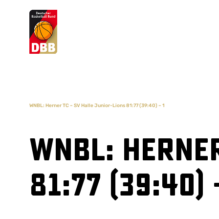
Suchvorschläge
Lorem Ipsum
Dolor Sit
Amet Valputo
WNBL: Herner TC – SV Halle Junior-Lions 81:77 (39:40) – 1
WNBL: Herner
81:77 (39:40) 