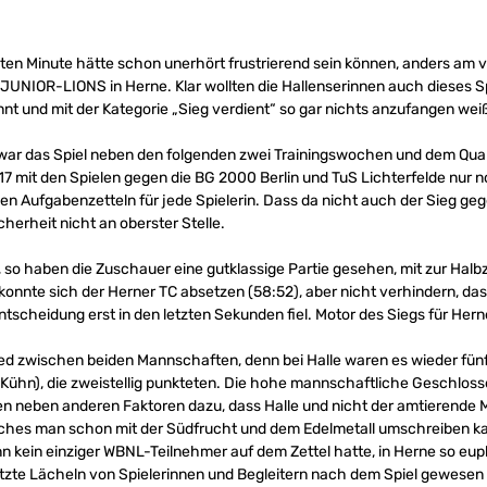
etzten Minute hätte schon unerhört frustrierend sein können, anders a
 JUNIOR-LIONS in Herne. Klar wollten die Hallenserinnen auch dieses S
nnt und mit der Kategorie „Sieg verdient“ so gar nichts anzufangen wei
, war das Spiel neben den folgenden zwei Trainingswochen und dem Quali
 mit den Spielen gegen die BG 2000 Berlin und TuS Lichterfelde nur no
n Aufgabenzetteln für jede Spielerin. Dass da nicht auch der Sieg ge
herheit nicht an oberster Stelle.
, so haben die Zuschauer eine gutklassige Partie gesehen, mit zur Ha
l konnte sich der Herner TC absetzen (58:52), aber nicht verhindern, da
tscheidung erst in den letzten Sekunden fiel. Motor des Siegs für Her
ed zwischen beiden Mannschaften, denn bei Halle waren es wieder fünf
 Kühn), die zweistellig punkteten. Die hohe mannschaftliche Geschlo
n neben anderen Faktoren dazu, dass Halle und nicht der amtierende M
elches man schon mit der Südfrucht und dem Edelmetall umschreiben ka
 kein einziger WBNL-Teilnehmer auf dem Zettel hatte, in Herne so euph
tzte Lächeln von Spielerinnen und Begleitern nach dem Spiel gewesen 