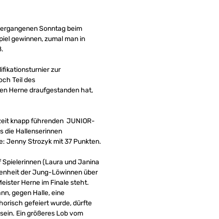
m vergangenen Sonntag beim
piel gewinnen, zumal man in
ß.
fikationsturnier zur
ch Teil des
gen Herne draufgestanden hat,
lbzeit knapp führenden JUNIOR-
ss die Hallenserinnen
ne: Jenny Strozyk mit 37 Punkten.
 Spielerinnen (Laura und Janina
ssenheit der Jung-Löwinnen über
eister Herne im Finale steht.
nn, gegen Halle, eine
orisch gefeiert wurde, dürfte
sein. Ein größeres Lob vom