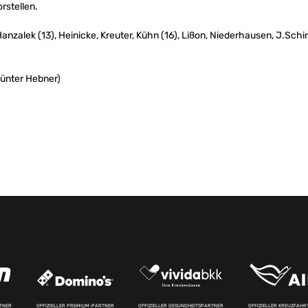
rstellen.
Hanzalek (13), Heinicke, Kreuter, Kühn (16), Lißon, Niederhausen, J.Schin
Günter Hebner)
RTNER
OFFIZIELLER PREMIUM-PARTNER
OFFIZIELLER GESUNDHEITSPARTNER
OFFIZIELLER KREUZFAH