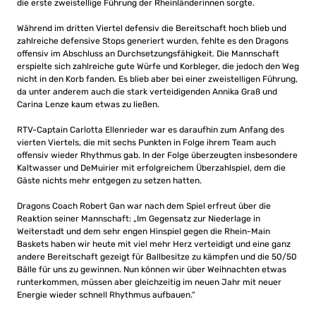
die erste zweistellige Führung der Rheinländerinnen sorgte.
Während im dritten Viertel defensiv die Bereitschaft hoch blieb und
zahlreiche defensive Stops generiert wurden, fehlte es den Dragons
offensiv im Abschluss an Durchsetzungsfähigkeit. Die Mannschaft
erspielte sich zahlreiche gute Würfe und Korbleger, die jedoch den Weg
nicht in den Korb fanden. Es blieb aber bei einer zweistelligen Führung,
da unter anderem auch die stark verteidigenden Annika Graß und
Carina Lenze kaum etwas zu ließen.
RTV-Captain Carlotta Ellenrieder war es daraufhin zum Anfang des
vierten Viertels, die mit sechs Punkten in Folge ihrem Team auch
offensiv wieder Rhythmus gab. In der Folge überzeugten insbesondere
Kaltwasser und DeMuirier mit erfolgreichem Überzahlspiel, dem die
Gäste nichts mehr entgegen zu setzen hatten.
Dragons Coach Robert Gan war nach dem Spiel erfreut über die
Reaktion seiner Mannschaft: „Im Gegensatz zur Niederlage in
Weiterstadt und dem sehr engen Hinspiel gegen die Rhein-Main
Baskets haben wir heute mit viel mehr Herz verteidigt und eine ganz
andere Bereitschaft gezeigt für Ballbesitze zu kämpfen und die 50/50
Bälle für uns zu gewinnen. Nun können wir über Weihnachten etwas
runterkommen, müssen aber gleichzeitig im neuen Jahr mit neuer
Energie wieder schnell Rhythmus aufbauen.“