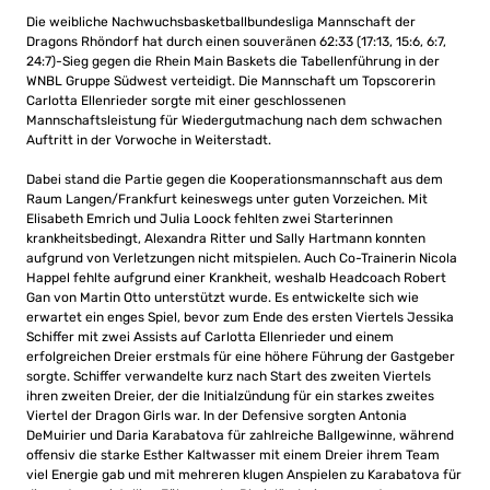
Die weibliche Nachwuchsbasketballbundesliga Mannschaft der
Dragons Rhöndorf hat durch einen souveränen 62:33 (17:13, 15:6, 6:7,
24:7)-Sieg gegen die Rhein Main Baskets die Tabellenführung in der
WNBL Gruppe Südwest verteidigt. Die Mannschaft um Topscorerin
Carlotta Ellenrieder sorgte mit einer geschlossenen
Mannschaftsleistung für Wiedergutmachung nach dem schwachen
Auftritt in der Vorwoche in Weiterstadt.
Dabei stand die Partie gegen die Kooperationsmannschaft aus dem
Raum Langen/Frankfurt keineswegs unter guten Vorzeichen. Mit
Elisabeth Emrich und Julia Loock fehlten zwei Starterinnen
krankheitsbedingt, Alexandra Ritter und Sally Hartmann konnten
aufgrund von Verletzungen nicht mitspielen. Auch Co-Trainerin Nicola
Happel fehlte aufgrund einer Krankheit, weshalb Headcoach Robert
Gan von Martin Otto unterstützt wurde. Es entwickelte sich wie
erwartet ein enges Spiel, bevor zum Ende des ersten Viertels Jessika
Schiffer mit zwei Assists auf Carlotta Ellenrieder und einem
erfolgreichen Dreier erstmals für eine höhere Führung der Gastgeber
sorgte. Schiffer verwandelte kurz nach Start des zweiten Viertels
ihren zweiten Dreier, der die Initialzündung für ein starkes zweites
Viertel der Dragon Girls war. In der Defensive sorgten Antonia
DeMuirier und Daria Karabatova für zahlreiche Ballgewinne, während
offensiv die starke Esther Kaltwasser mit einem Dreier ihrem Team
viel Energie gab und mit mehreren klugen Anspielen zu Karabatova für