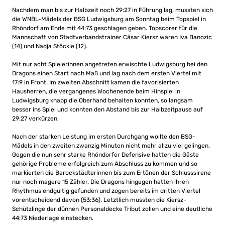
Nachdem man bis zur Halbzeit noch 29:27 in Führung lag, mussten sich
die WNBL-Mädels der BSG Ludwigsburg am Sonntag beim Topspiel in
Rhöndorf am Ende mit 44:73 geschlagen geben. Topscorer für die
Mannschaft von Stadtverbandstrainer Cäsar Kiersz waren Iva Banozic
(14) und Nadja Stöckle (12).
Mit nur acht Spielerinnen angetreten erwischte Ludwigsburg bei den
Dragons einen Start nach Maß und lag nach dem ersten Viertel mit
17:9 in Front. Im zweiten Abschnitt kamen die favorisierten
Hausherren, die vergangenes Wochenende beim Hinspiel in
Ludwigsburg knapp die Oberhand behalten konnten, so langsam
besser ins Spiel und konnten den Abstand bis zur Halbzeitpause auf
29:27 verkürzen.
Nach der starken Leistung im ersten Durchgang wollte den BSG-
Mädels in den zweiten zwanzig Minuten nicht mehr allzu viel gelingen.
Gegen die nun sehr starke Rhöndorfer Defensive hatten die Gäste
gehörige Probleme erfolgreich zum Abschluss zu kommen und so
markierten die Barockstädterinnen bis zum Ertönen der Schlusssirene
nur noch magere 15 Zähler. Die Dragons hingegen hatten ihren
Rhythmus endgültig gefunden und zogen bereits im dritten Viertel
vorentscheidend davon (53:36). Letztlich mussten die Kiersz-
Schützlinge der dünnen Personaldecke Tribut zollen und eine deutliche
44:73 Niederlage einstecken.