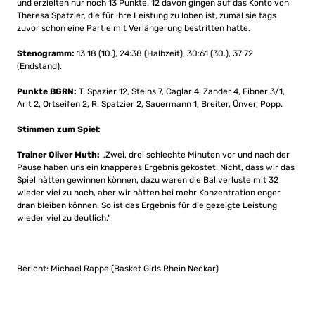
und erzielten nur noch 13 Punkte. 12 davon gingen auf das Konto von
Theresa Spatzier, die für ihre Leistung zu loben ist, zumal sie tags
zuvor schon eine Partie mit Verlängerung bestritten hatte.
Stenogramm:
13:18 (10.), 24:38 (Halbzeit), 30:61 (30.), 37:72
(Endstand).
Punkte BGRN:
T. Spazier 12, Steins 7, Caglar 4, Zander 4, Eibner 3/1,
Arlt 2, Ortseifen 2, R. Spatzier 2, Sauermann 1, Breiter, Ünver, Popp.
Stimmen zum Spiel:
Trainer Oliver Muth:
„Zwei, drei schlechte Minuten vor und nach der
Pause haben uns ein knapperes Ergebnis gekostet. Nicht, dass wir das
Spiel hätten gewinnen können, dazu waren die Ballverluste mit 32
wieder viel zu hoch, aber wir hätten bei mehr Konzentration enger
dran bleiben können. So ist das Ergebnis für die gezeigte Leistung
wieder viel zu deutlich.“
Bericht: Michael Rappe (Basket Girls Rhein Neckar)