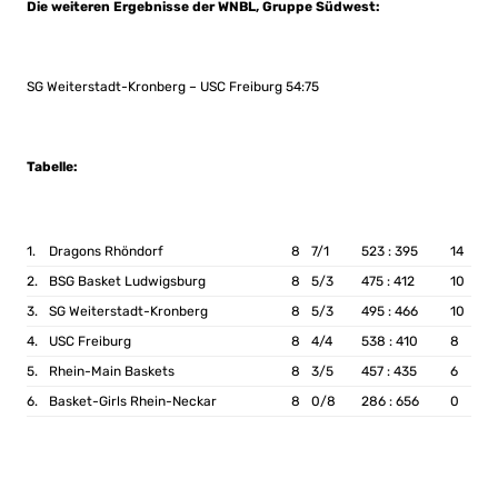
Die weiteren Ergebnisse der WNBL, Gruppe Südwest:
SG Weiterstadt-Kronberg – USC Freiburg 54:75
Tabelle:
1.
Dragons Rhöndorf
8
7/1
523 : 395
14
2.
BSG Basket Ludwigsburg
8
5/3
475 : 412
10
3.
SG Weiterstadt-Kronberg
8
5/3
495 : 466
10
4.
USC Freiburg
8
4/4
538 : 410
8
5.
Rhein-Main Baskets
8
3/5
457 : 435
6
6.
Basket-Girls Rhein-Neckar
8
0/8
286 : 656
0