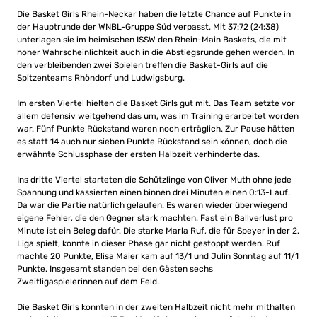
Die Basket Girls Rhein-Neckar haben die letzte Chance auf Punkte in
der Hauptrunde der WNBL-Gruppe Süd verpasst. Mit 37:72 (24:38)
unterlagen sie im heimischen ISSW den Rhein-Main Baskets, die mit
hoher Wahrscheinlichkeit auch in die Abstiegsrunde gehen werden. In
den verbleibenden zwei Spielen treffen die Basket-Girls auf die
Spitzenteams Rhöndorf und Ludwigsburg.
Im ersten Viertel hielten die Basket Girls gut mit. Das Team setzte vor
allem defensiv weitgehend das um, was im Training erarbeitet worden
war. Fünf Punkte Rückstand waren noch erträglich. Zur Pause hätten
es statt 14 auch nur sieben Punkte Rückstand sein können, doch die
erwähnte Schlussphase der ersten Halbzeit verhinderte das.
Ins dritte Viertel starteten die Schützlinge von Oliver Muth ohne jede
Spannung und kassierten einen binnen drei Minuten einen 0:13-Lauf.
Da war die Partie natürlich gelaufen. Es waren wieder überwiegend
eigene Fehler, die den Gegner stark machten. Fast ein Ballverlust pro
Minute ist ein Beleg dafür. Die starke Marla Ruf, die für Speyer in der 2.
Liga spielt, konnte in dieser Phase gar nicht gestoppt werden. Ruf
machte 20 Punkte, Elisa Maier kam auf 13/1 und Julin Sonntag auf 11/1
Punkte. Insgesamt standen bei den Gästen sechs
Zweitligaspielerinnen auf dem Feld.
Die Basket Girls konnten in der zweiten Halbzeit nicht mehr mithalten