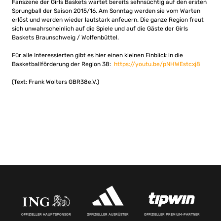
Fanszene der Girls Baskets wartet bereits sehnsüchtig auf den ersten
Sprungball der Saison 2015/16. Am Sonntag werden sie vom Warten
erlöst und werden wieder lautstark anfeuern. Die ganze Region freut
sich unwahrscheinlich auf die Spiele und auf die Gäste der Girls
Baskets Braunschweig / Wolfenbüttel.
Für alle Interessierten gibt es hier einen kleinen Einblick in die
Basketballförderung der Region 38:
https://youtu.be/pNHWEstcxj8
(Text: Frank Wolters GBR38e.V.)
OFFIZIELLER HAUPTSPONSOR
OFFIZIELLER AUSRÜSTER
OFFIZIELLER PREMIUM-PARTNER