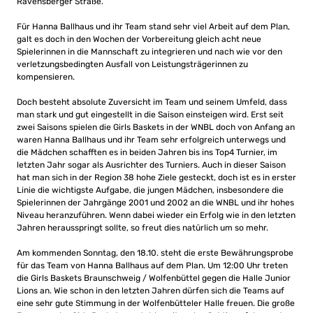
Ravensberger Straße.
Für Hanna Ballhaus und ihr Team stand sehr viel Arbeit auf dem Plan,
galt es doch in den Wochen der Vorbereitung gleich acht neue
Spielerinnen in die Mannschaft zu integrieren und nach wie vor den
verletzungsbedingten Ausfall von Leistungsträgerinnen zu
kompensieren.
Doch besteht absolute Zuversicht im Team und seinem Umfeld, dass
man stark und gut eingestellt in die Saison einsteigen wird. Erst seit
zwei Saisons spielen die Girls Baskets in der WNBL doch von Anfang an
waren Hanna Ballhaus und ihr Team sehr erfolgreich unterwegs und
die Mädchen schafften es in beiden Jahren bis ins Top4 Turnier, im
letzten Jahr sogar als Ausrichter des Turniers. Auch in dieser Saison
hat man sich in der Region 38 hohe Ziele gesteckt, doch ist es in erster
Linie die wichtigste Aufgabe, die jungen Mädchen, insbesondere die
Spielerinnen der Jahrgänge 2001 und 2002 an die WNBL und ihr hohes
Niveau heranzuführen. Wenn dabei wieder ein Erfolg wie in den letzten
Jahren herausspringt sollte, so freut dies natürlich um so mehr.
Am kommenden Sonntag, den 18.10. steht die erste Bewährungsprobe
für das Team von Hanna Ballhaus auf dem Plan. Um 12:00 Uhr treten
die Girls Baskets Braunschweig / Wolfenbüttel gegen die Halle Junior
Lions an. Wie schon in den letzten Jahren dürfen sich die Teams auf
eine sehr gute Stimmung in der Wolfenbütteler Halle freuen. Die große