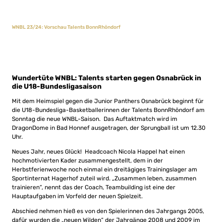
WNBL 23/24: Vorschau Talents BonnRhöndorf
Wundertüte WNBL: Talents starten gegen Osnabrück in
die U18-Bundesligasaison
Mit dem Heimspiel gegen die Junior Panthers Osnabrück beginnt für
die U18-Bundesliga-Basketballerinnen der Talents BonnRhöndorf am
Sonntag die neue WNBL-Saison. Das Auftaktmatch wird im
DragonDome in Bad Honnef ausgetragen, der Sprungball ist um 12.30
Uhr.
Neues Jahr, neues Glück! Headcoach Nicola Happel hat einen
hochmotivierten Kader zusammengestellt, dem in der
Herbstferienwoche noch einmal ein dreitägiges Trainingslager am
Sportinternat Hagerhof zuteil wird. „Zusammen leben, zusammen
trainieren“, nennt das der Coach, Teambuilding ist eine der
Hauptaufgaben im Vorfeld der neuen Spielzeit.
Abschied nehmen hieß es von den Spielerinnen des Jahrgangs 2005,
dafür wurden die „neuen Wilden“ der Jahrgänge 2008 und 2009 im