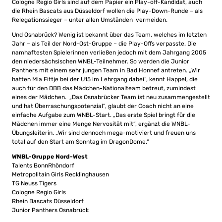
Cologne Regio Girls sind auf dem Papier ein Play-off-Kandidat, auch
die Rhein Bascats aus Düsseldorf wollen die Play-Down-Runde – als
Relegationssieger – unter allen Umständen vermeiden.
Und Osnabrück? Wenig ist bekannt über das Team, welches im letzten
Jahr – als Teil der Nord-Ost-Gruppe – die Play-Offs verpasste. Die
namhaftesten Spielerinnen verließen jedoch mit dem Jahrgang 2005
den niedersächsischen WNBL-Teilnehmer. So werden die Junior
Panthers mit einem sehr jungen Team in Bad Honnef antreten. „Wir
hatten Mia Fittje bei der U15 im Lehrgang dabei“, kennt Happel, die
auch für den DBB das Mädchen-Nationalteam betreut, zumindest
eines der Mädchen. „Das Osnabrücker Team ist neu zusammengestellt
und hat Überraschungspotenzial“, glaubt der Coach nicht an eine
einfache Aufgabe zum WNBL-Start. „Das erste Spiel bringt für die
Mädchen immer eine Menge Nervosität mit“, ergänzt die WNBL-
Übungsleiterin. „Wir sind dennoch mega-motiviert und freuen uns
total auf den Start am Sonntag im DragonDome.“
WNBL-Gruppe Nord-West
Talents BonnRhöndorf
Metropolitain Girls Recklinghausen
TG Neuss Tigers
Cologne Regio Girls
Rhein Bascats Düsseldorf
Junior Panthers Osnabrück