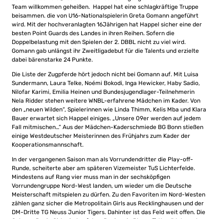
Team willkommen geheißen. Happel hat eine schlagkräftige Truppe
beisammen. die von U16-Nationalspielerin Greta Gomann angeführt
wird. Mit der hochveranlagten 16Jährigen hat Happel sicher eine der
besten Point Guards des Landes in ihren Reihen. Sofern die
Doppelbelastung mit den Spielen der 2. DBBL nicht zu viel wird.
Gomann gab unlängst ihr Zweitligadebut für die Talents und erzielte
dabei bärenstarke 24 Punkte.
Die Liste der Zugpferde hört jedoch nicht bei Gomann auf. Mit Luisa
Sundermann, Laura Telke, Noémi Bokodi, Inga Hewicker, Haby Sadio,
Nilofar Karimi, Emilia Heinen und Bundesjugendlager-Teilnehmerin
Nela Ridder stehen weitere WNBL-erfahrene Mädchen im Kader. Von
den „neuen Wilden“, Spielerinnen wie Linda Thimm, Kelis Mba und Klara
Bauer erwartet sich Happel einiges. „Unsere 09er werden auf jedem
Fall mitmischen…“ Aus der Mädchen-Kaderschmiede BG Bonn stießen
einige Westdeutscher Meisterinnen des Frühjahrs zum Kader der
Kooperationsmannschaft.
In der vergangenen Saison man als Vorrundendritter die Play-off-
Runde, scheiterte aber am späteren Vizemeister TuS Lichterfelde.
Mindestens auf Rang vier muss man in der sechsköpfigen
Vorrundengruppe Nord-West landen, um wieder um die Deutsche
Meisterschaft mitspielen zu dürfen. Zu den Favoriten im Nord-Westen
zählen ganz sicher die Metropolitain Girls aus Recklinghausen und der
DM-Dritte TG Neuss Junior Tigers. Dahinter ist das Feld weit offen. Die