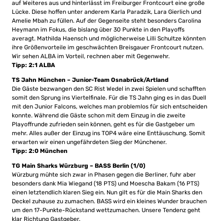
auf Weiteres aus und hinterlässt im Freiburger Frontcourt eine große
Lücke. Diese hoffen unter anderem Karla Paradzik, Lara Gierlich und
Amelie Mbah zu füllen. Auf der Gegenseite steht besonders Carolina
Heymann im Fokus, die bislang über 30 Punkte in den Playoffs
averagt. Mathilda Haensch und möglicherweise Lilli Schultze könnten
ihre Größenvorteile im geschwächten Breisgauer Frontcourt nutzen.
Wir sehen ALBA im Vorteil, rechnen aber mit Gegenwehr.
Tipp: 2:1 ALBA
TS Jahn München – Junior-Team Osnabrück/Artland
Die Gäste bezwangen den SC Rist Wedel in zwei Spielen und schafften
somit den Sprung ins Viertelfinale. Für die TS Jahn ging es in das Duell
mit den Junior Falcons, welches man problemlos für sich entscheiden
konnte. Während die Gäste schon mit dem Einzug in die zweite
Playoffrunde zufrieden sein können, geht es für die Gastgeber um
mehr. Alles außer der Einzug ins TOP4 wäre eine Enttäuschung. Somit
erwarten wir einen ungefährdeten Sieg der Münchener.
Tipp: 2:0 München
TG Main Sharks Würzburg – BASS Berlin (1/0)
Würzburg mühte sich zwar in Phasen gegen die Berliner, fuhr aber
besonders dank Mia Wiegand (18 PTS) und Moescha Bakam (16 PTS)
einen letztendlich klaren Sieg ein. Nun gilt es für die Main Sharks den
Deckel zuhause zu zumachen. BASS wird ein kleines Wunder brauchen
um den 17-Punkte-Rückstand wettzumachen. Unsere Tendenz geht
klar Richtung Gastgeber.