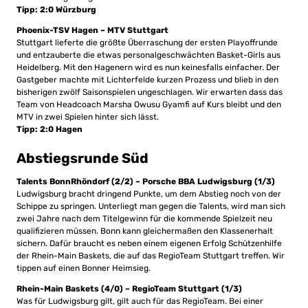
Tipp: 2:0 Würzburg
Phoenix-TSV Hagen – MTV Stuttgart
Stuttgart lieferte die größte Überraschung der ersten Playoffrunde
und entzauberte die etwas personalgeschwächten Basket-Girls aus
Heidelberg. Mit den Hagenern wird es nun keinesfalls einfacher. Der
Gastgeber machte mit Lichterfelde kurzen Prozess und blieb in den
bisherigen zwölf Saisonspielen ungeschlagen. Wir erwarten dass das
Team von Headcoach Marsha Owusu Gyamfi auf Kurs bleibt und den
MTV in zwei Spielen hinter sich lässt.
Tipp: 2:0 Hagen
Abstiegsrunde Süd
Talents BonnRhöndorf (2/2) – Porsche BBA Ludwigsburg (1/3)
Ludwigsburg bracht dringend Punkte, um dem Abstieg noch von der
Schippe zu springen. Unterliegt man gegen die Talents, wird man sich
zwei Jahre nach dem Titelgewinn für die kommende Spielzeit neu
qualifizieren müssen. Bonn kann gleichermaßen den Klassenerhalt
sichern. Dafür braucht es neben einem eigenen Erfolg Schützenhilfe
der Rhein-Main Baskets, die auf das RegioTeam Stuttgart treffen. Wir
tippen auf einen Bonner Heimsieg.
Rhein-Main Baskets (4/0) – RegioTeam Stuttgart (1/3)
Was für Ludwigsburg gilt, gilt auch für das RegioTeam. Bei einer