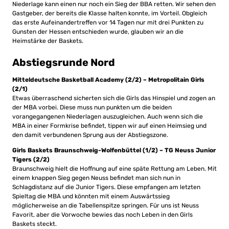
Niederlage kann einen nur noch ein Sieg der BBA retten. Wir sehen den
Gastgeber, der bereits die Klasse halten konnte, im Vorteil. Obgleich
das erste Aufeinandertreffen vor 14 Tagen nur mit drei Punkten zu
Gunsten der Hessen entschieden wurde, glauben wir an die
Heimstärke der Baskets.
Abstiegsrunde Nord
Mitteldeutsche Basketball Academy (2/2) – Metropolitain Girls
(2/1)
Etwas überraschend sicherten sich die Girls das Hinspiel und zogen an
der MBA vorbei. Diese muss nun punkten um die beiden
vorangegangenen Niederlagen auszugleichen. Auch wenn sich die
MBA in einer Formkrise befindet, tippen wir auf einen Heimsieg und
den damit verbundenen Sprung aus der Abstiegszone.
Girls Baskets Braunschweig-Wolfenbüttel (1/2) – TG Neuss Junior
Tigers (2/2)
Braunschweig hielt die Hoffnung auf eine späte Rettung am Leben. Mit
einem knappen Sieg gegen Neuss befindet man sich nun in
Schlagdistanz auf die Junior Tigers. Diese empfangen am letzten
Spieltag die MBA und könnten mit einem Auswärtssieg
möglicherweise an die Tabellenspitze springen. Für uns ist Neuss
Favorit, aber die Vorwoche bewies das noch Leben in den Girls
Baskets steckt.