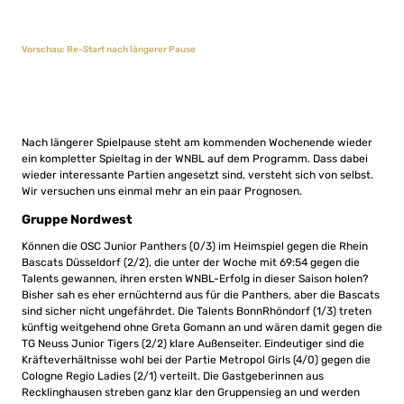
Vorschau: Re-Start nach längerer Pause
Nach längerer Spielpause steht am kommenden Wochenende wieder
ein kompletter Spieltag in der WNBL auf dem Programm. Dass dabei
wieder interessante Partien angesetzt sind, versteht sich von selbst.
Wir versuchen uns einmal mehr an ein paar Prognosen.
Gruppe Nordwest
Können die OSC Junior Panthers (0/3) im Heimspiel gegen die Rhein
Bascats Düsseldorf (2/2), die unter der Woche mit 69:54 gegen die
Talents gewannen, ihren ersten WNBL-Erfolg in dieser Saison holen?
Bisher sah es eher ernüchternd aus für die Panthers, aber die Bascats
sind sicher nicht ungefährdet. Die Talents BonnRhöndorf (1/3) treten
künftig weitgehend ohne Greta Gomann an und wären damit gegen die
TG Neuss Junior Tigers (2/2) klare Außenseiter. Eindeutiger sind die
Kräfteverhältnisse wohl bei der Partie Metropol Girls (4/0) gegen die
Cologne Regio Ladies (2/1) verteilt. Die Gastgeberinnen aus
Recklinghausen streben ganz klar den Gruppensieg an und werden