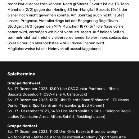
recht klar durchsetzen können. Noch größerer Favorit ist die TS Jahn
München (2/2) gegen den Neuling SG Inn-Mangfall Baskets (0/4), der
bisher noch nicht gewinnen konnte. Am Sonntag auch nicht, lautet
unsere Prognose. Wer allerdings bei der Begegnung RegioTeam
Stuttgart (4/0) gegen den MTV München 1879 (3/1) die Nase vorne
haben wird, vermögen wir nicht vorauszusagen. Auf beiden Seiten
tummeln sich zahlreiche vielversprechende Spielerinnen, sodass das
Spiel sicherlich allerhöchstes WNBL-Niveau haben wird.
Möglicherweise ist der Heimvorteil ausschlaggebend.
Spieltermine
Gruppe Nordwest
So., 17. Dezember 2023, 12.00 Uhr: OSC Junior Panthers – Rhein
Bascats Düsseldorf (OSC-Halle A, Osnabrück)
So., 17. Dezember 2023, 12.30 Uhr: Talents Bonn/Rhöndorf – TG Neuss
Junior Tigers (Sportzentrum Menzenberg, Bad Honnef)
So., 17.- Dezember 2023, 14.30 Uhr: Metropolitain Girls – Cologne Regio
Ladies (Vestische Arena Alfons Schütt, Recklinghausen)
Gruppe Nordost
So., 17. Dezember 2023, 11.00 Uhr: Girls Baskets Braunschweig-
Wolfenbüttel – Mitteldeutsche Basketball Academy (Sporthalle Alte