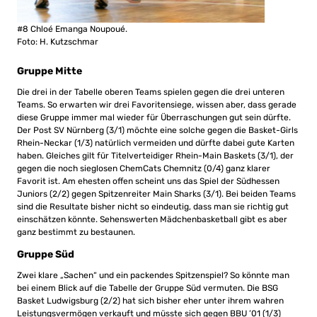
#8 Chloé Emanga Noupoué.
Foto: H. Kutzschmar
Gruppe Mitte
Die drei in der Tabelle oberen Teams spielen gegen die drei unteren
Teams. So erwarten wir drei Favoritensiege, wissen aber, dass gerade
diese Gruppe immer mal wieder für Überraschungen gut sein dürfte.
Der Post SV Nürnberg (3/1) möchte eine solche gegen die Basket-Girls
Rhein-Neckar (1/3) natürlich vermeiden und dürfte dabei gute Karten
haben. Gleiches gilt für Titelverteidiger Rhein-Main Baskets (3/1), der
gegen die noch sieglosen ChemCats Chemnitz (0/4) ganz klarer
Favorit ist. Am ehesten offen scheint uns das Spiel der Südhessen
Juniors (2/2) gegen Spitzenreiter Main Sharks (3/1). Bei beiden Teams
sind die Resultate bisher nicht so eindeutig, dass man sie richtig gut
einschätzen könnte. Sehenswerten Mädchenbasketball gibt es aber
ganz bestimmt zu bestaunen.
Gruppe Süd
Zwei klare „Sachen“ und ein packendes Spitzenspiel? So könnte man
bei einem Blick auf die Tabelle der Gruppe Süd vermuten. Die BSG
Basket Ludwigsburg (2/2) hat sich bisher eher unter ihrem wahren
Leistungsvermögen verkauft und müsste sich gegen BBU ’01 (1/3)