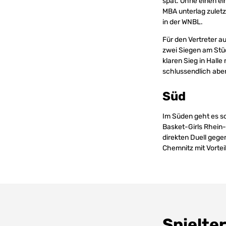
spät. Ohne einen ei
MBA unterlag zuletz
in der WNBL.
Für den Vertreter a
zwei Siegen am Stüc
klaren Sieg in Halle
schlussendlich abe
Süd
Im Süden geht es s
Basket-Girls Rhein-
direkten Duell gege
Chemnitz mit Vortei
Spielte