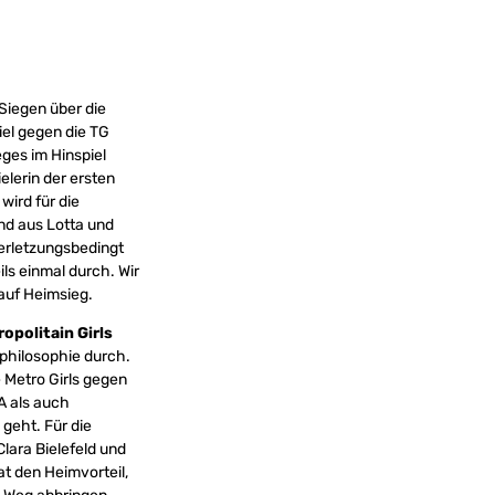
iegen über die
iel gegen die TG
eges im Hinspiel
lerin der ersten
wird für die
nd aus Lotta und
verletzungsbedingt
ls einmal durch. Wir
auf Heimsieg.
opolitain Girls
lphilosophie durch.
 Metro Girls gegen
A als auch
geht. Für die
Clara Bielefeld und
at den Heimvorteil,