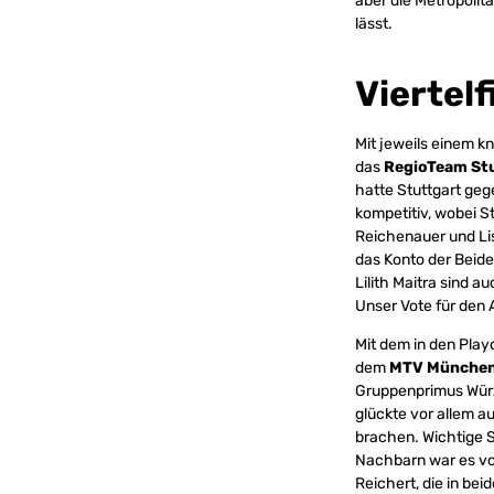
aber die Metropolit
lässt.
Viertelf
Mit jeweils einem 
das
RegioTeam St
hatte Stuttgart geg
kompetitiv, wobei S
Reichenauer und Li
das Konto der Beid
Lilith Maitra sind 
Unser Vote für den 
Mit dem in den Playo
dem
MTV Münche
Gruppenprimus Würz
glückte vor allem a
brachen. Wichtige 
Nachbarn war es vo
Reichert, die in be