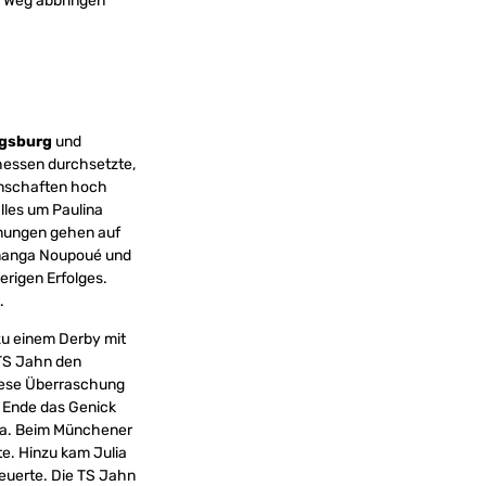
em Weg abbringen
gsburg
und
hessen durchsetzte,
annschaften hoch
lles um Paulina
gnungen gehen auf
Emanga Noupoué und
erigen Erfolges.
.
u einem Derby mit
 TS Jahn den
Diese Überraschung
m Ende das Genick
eva. Beim Münchener
e. Hinzu kam Julia
euerte. Die TS Jahn