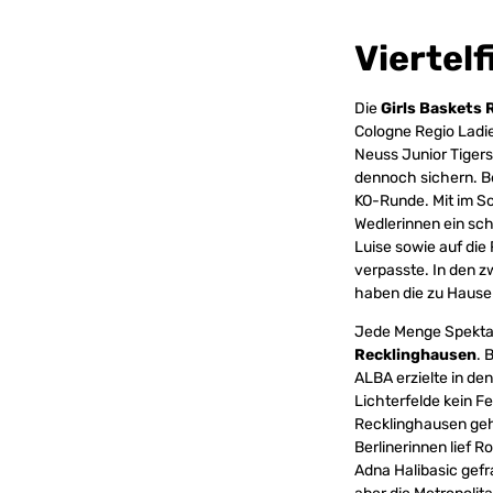
Viertelf
Die
Girls Baskets
Cologne Regio Ladi
Neuss Junior Tigers,
dennoch sichern. Be
KO-Runde. Mit im Sc
Wedlerinnen ein sc
Luise sowie auf die
verpasste. In den z
haben die zu Hause
Jede Menge Spektak
Recklinghausen
. 
ALBA erzielte in de
Lichterfelde kein 
Recklinghausen geh
Berlinerinnen lief R
Adna Halibasic gefra