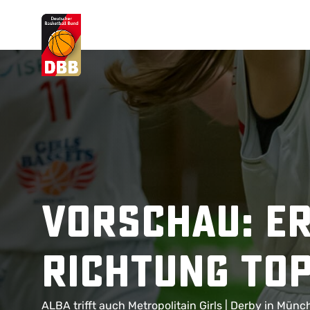
Suchvorschläge
Lorem Ipsum
Dolor Sit
Amet Valputo
Vorschau: Er
Richtung TO
ALBA trifft auch Metropolitain Girls | Derby in Mün