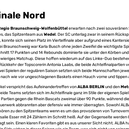
inale Nord
 Regio Braunschweig-Wolfenbüttel
erwarten nach zwei souveränen S
es, das Spitzenteam aus
Wedel
. Der SC unterlag zwar in seinem Rücksp
 konnte sich seinen Platz im Viertelfinale aber aufgrund eines Kantersi
i Braunschweig war Karla Busch ohne jeden Zweifel die wichtigste Spie
hnitt 17 Punkten und 14 Rebounds dominierte sie unter den Körben und 
hwieriges Matchup. Diese hoffen wiederum auf das Linke-Duo bestehe
 Rückkehr der Topscorerin Antonia Laabs, die beide Achtelfinalpartien 
wei Spielen der regulären Saison setzten sich beide Mannschaften jewei
 nach wie vor ungeschlagenen Baskets einen Hauch vorne und tippen 
el verspricht das Aufeinandertreffen von
ALBA BERLIN
und den
Metr
Beide Teams setzten sich im Achtelfinale ganz im Stile der eigenen Spie
n Partien gegen die Rhein Bascats zweimal über 90 Punkte, während die
Feuerwerk abbrannten aber defensiv wie immer überragten. Sowohl ALB
ören zu den Spitzenteams wenn es um das provozieren von Turnovern 
osalie Esser mit 24 Zählern im Schnitt heiß. Auf der Gegenseite werden 
gt sein. Einen klaren Favoriten gibt es aus unserer Sicht nicht. ALBA h