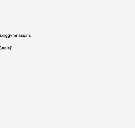
essinggymnasium,
Saale))