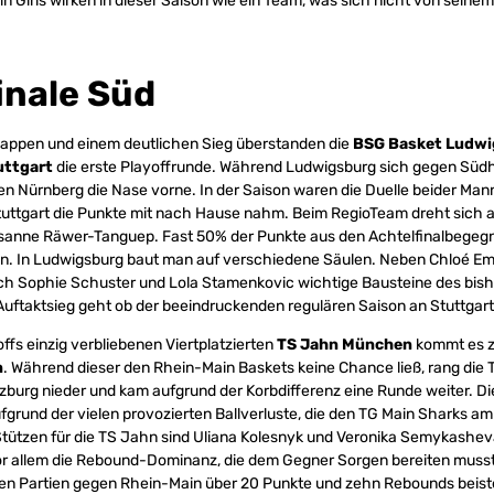
ain Girls wirken in dieser Saison wie ein Team, was sich nicht von sein
inale Süd
knappen und einem deutlichen Sieg überstanden die
BSG Basket Ludwi
uttgart
die erste Playoffrunde. Während Ludwigsburg sich gegen Süd
en Nürnberg die Nase vorne. In der Saison waren die Duelle beider M
tuttgart die Punkte mit nach Hause nahm. Beim RegioTeam dreht sich a
sanne Räwer-Tanguep. Fast 50% der Punkte aus den Achtelfinalbege
en. In Ludwigsburg baut man auf verschiedene Säulen. Neben Chloé 
auch Sophie Schuster und Lola Stamenkovic wichtige Bausteine des bish
Auftaktsieg geht ob der beeindruckenden regulären Saison an Stuttgart
ffs einzig verbliebenen Viertplatzierten
TS Jahn München
kommt es z
n
. Während dieser den Rhein-Main Baskets keine Chance ließ, rang die
burg nieder und kam aufgrund der Korbdifferenz eine Runde weiter. 
ufgrund der vielen provozierten Ballverluste, die den TG Main Sharks a
Stützen für die TS Jahn sind Uliana Kolesnyk und Veronika Semykash
r allem die Rebound-Dominanz, die dem Gegner Sorgen bereiten musst
iden Partien gegen Rhein-Main über 20 Punkte und zehn Rebounds beist