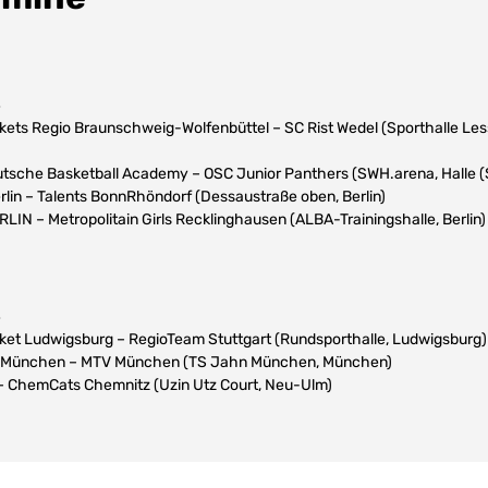
4
skets Regio Braunschweig-Wolfenbüttel – SC Rist Wedel (Sporthalle L
utsche Basketball Academy – OSC Junior Panthers (SWH.arena, Halle (
lin – Talents BonnRhöndorf (Dessaustraße oben, Berlin)
LIN – Metropolitain Girls Recklinghausen (ALBA-Trainingshalle, Berlin)
4
ket Ludwigsburg – RegioTeam Stuttgart (Rundsporthalle, Ludwigsburg)
n München – MTV München (TS Jahn München, München)
 – ChemCats Chemnitz (Uzin Utz Court, Neu-Ulm)