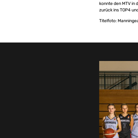
konnte den MTV in d
zurück ins TOP4 un
Titelfoto: Manning