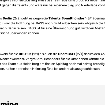
nzigen Saisonsieg bislang, muss das Team aus Osnabrück zur neuen Saiso
t gegen die Talents und wäre nur bei eigenem Sieg und Niederlage von 
us
Berlin
(2/2) geht es gegen die
Talents BonnRhöndorf
(3/1) demna
k wird die Hoffnung bei BASS noch nicht erloschen sein, obgleich die 
 nach Berlin reisen. BASS ist für eine Überraschung gut, wird den Absta
r nicht überwinden können.
owohl für die
BBU ’01
(1/1) als auch die
ChemCats
(2/1) darum den Abs
Neckar weiter zu vergrößern. Besonders für die Ulmerinnen könnte die 
n das Team aus Heidelberg am finalen Spieltag nochmal richtig brenzli
len, halten aber einen Heimsieg für alles andere als ausgeschlossen.
rmine