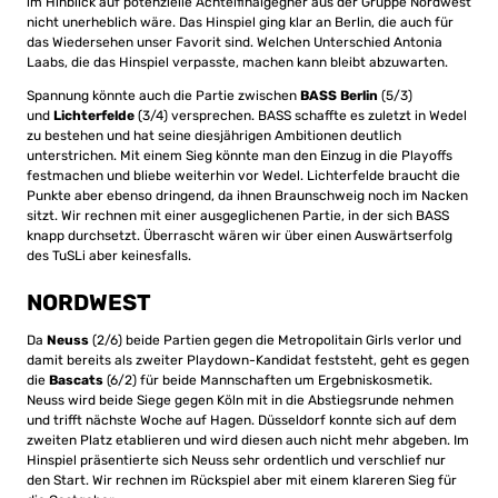
im Hinblick auf potenzielle Achtelfinalgegner aus der Gruppe Nordwest
nicht unerheblich wäre. Das Hinspiel ging klar an Berlin, die auch für
das Wiedersehen unser Favorit sind. Welchen Unterschied Antonia
Laabs, die das Hinspiel verpasste, machen kann bleibt abzuwarten.
Spannung könnte auch die Partie zwischen
BASS Berlin
(5/3)
und
Lichterfelde
(3/4) versprechen. BASS schaffte es zuletzt in Wedel
zu bestehen und hat seine diesjährigen Ambitionen deutlich
unterstrichen. Mit einem Sieg könnte man den Einzug in die Playoffs
festmachen und bliebe weiterhin vor Wedel. Lichterfelde braucht die
Punkte aber ebenso dringend, da ihnen Braunschweig noch im Nacken
sitzt. Wir rechnen mit einer ausgeglichenen Partie, in der sich BASS
knapp durchsetzt. Überrascht wären wir über einen Auswärtserfolg
des TuSLi aber keinesfalls.
NORDWEST
Da
Neuss
(2/6) beide Partien gegen die Metropolitain Girls verlor und
damit bereits als zweiter Playdown-Kandidat feststeht, geht es gegen
die
Bascats
(6/2) für beide Mannschaften um Ergebniskosmetik.
Neuss wird beide Siege gegen Köln mit in die Abstiegsrunde nehmen
und trifft nächste Woche auf Hagen. Düsseldorf konnte sich auf dem
zweiten Platz etablieren und wird diesen auch nicht mehr abgeben. Im
Hinspiel präsentierte sich Neuss sehr ordentlich und verschlief nur
den Start. Wir rechnen im Rückspiel aber mit einem klareren Sieg für