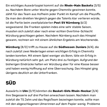
Ein wichtiges Auswärtsspiel kommt auf die
Rhein-Main Baskets
(3/5)
zu. Nachdem Bonn unter Woche gegen Chemnitz gewinnen konnte,
zählt für das Team aus Hofheim jeder Punkt im Kampf um die Playoffs.
Da man den direkten Vergleich gegen die Talents klar verlieren würde,
ist die Partie beim zweitplatzierten
Post SV Nürnberg
(6/2)
wegweisend. Die Franken spielen indes eine sehr stabile Saison,
mussten sich zuletzt aber nach einer echten Overtime-Schlacht
Würzburg geschlagen geben. Nachdem Nürnberg auch das Hinspiel
gewann, rechnen wir mit einem ähnlichen Ergebnis am Wochenende.
Würzburg
(8/0) trifft zu Hause auf die
Südhessen Juniors
(4/4), die
nach zuletzt zwei Niederlagen einen wichtigen Erfolg in Chemnitz
landen konnten. Mit einem Spiel weniger als Bonn, täte ein Erfolg in
Würzburg natürlich sehr gut, um Platz drei zu festigen. Aufgrund der
bisherigen Eindrücke halten wir Würzburg aber für eine Klasse besser
und haben wenig Hoffnung auf eine Überraschung. Das Hinspiel ging
übrigens deutlich an die Unterfranken.
SÜD
Auswärts in
Ulm
(0/9) könnten die
Basket-Girls Rhein-Neckar
(3/4)
ihre Siegesserie auf drei Partien anwachsen lassen. Nachdem man
zuletzt die TS Jahn und das RegioTeam bezwingen konnte, sollte man
mit den abgeschlagenen Ulmerinnen auf dem Papier wenig Probleme