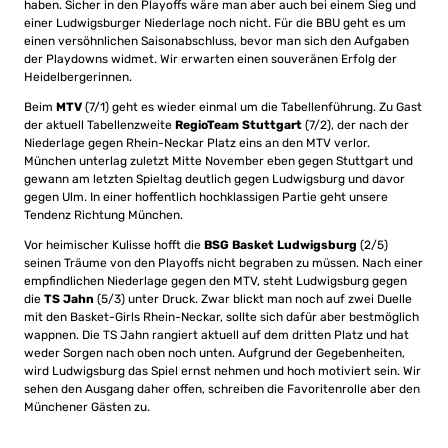
haben. Sicher in den Playoffs wäre man aber auch bei einem Sieg und
einer Ludwigsburger Niederlage noch nicht. Für die BBU geht es um
einen versöhnlichen Saisonabschluss, bevor man sich den Aufgaben
der Playdowns widmet. Wir erwarten einen souveränen Erfolg der
Heidelbergerinnen.
Beim
MTV
(7/1) geht es wieder einmal um die Tabellenführung. Zu Gast
der aktuell Tabellenzweite
RegioTeam Stuttgart
(7/2), der nach der
Niederlage gegen Rhein-Neckar Platz eins an den MTV verlor.
München unterlag zuletzt Mitte November eben gegen Stuttgart und
gewann am letzten Spieltag deutlich gegen Ludwigsburg und davor
gegen Ulm. In einer hoffentlich hochklassigen Partie geht unsere
Tendenz Richtung München.
Vor heimischer Kulisse hofft die
BSG Basket Ludwigsburg
(2/5)
seinen Träume von den Playoffs nicht begraben zu müssen. Nach einer
empfindlichen Niederlage gegen den MTV, steht Ludwigsburg gegen
die
TS Jahn
(5/3) unter Druck. Zwar blickt man noch auf zwei Duelle
mit den Basket-Girls Rhein-Neckar, sollte sich dafür aber bestmöglich
wappnen. Die TS Jahn rangiert aktuell auf dem dritten Platz und hat
weder Sorgen nach oben noch unten. Aufgrund der Gegebenheiten,
wird Ludwigsburg das Spiel ernst nehmen und hoch motiviert sein. Wir
sehen den Ausgang daher offen, schreiben die Favoritenrolle aber den
Münchener Gästen zu.