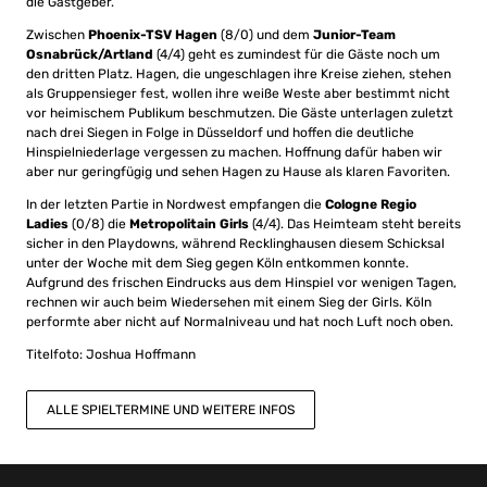
die Gastgeber.
Zwischen
Phoenix-TSV Hagen
(8/0) und dem
Junior-Team
Osnabrück/Artland
(4/4) geht es zumindest für die Gäste noch um
den dritten Platz. Hagen, die ungeschlagen ihre Kreise ziehen, stehen
als Gruppensieger fest, wollen ihre weiße Weste aber bestimmt nicht
vor heimischem Publikum beschmutzen. Die Gäste unterlagen zuletzt
nach drei Siegen in Folge in Düsseldorf und hoffen die deutliche
Hinspielniederlage vergessen zu machen. Hoffnung dafür haben wir
aber nur geringfügig und sehen Hagen zu Hause als klaren Favoriten.
In der letzten Partie in Nordwest empfangen die
Cologne Regio
Ladies
(0/8) die
Metropolitain Girls
(4/4). Das Heimteam steht bereits
sicher in den Playdowns, während Recklinghausen diesem Schicksal
unter der Woche mit dem Sieg gegen Köln entkommen konnte.
Aufgrund des frischen Eindrucks aus dem Hinspiel vor wenigen Tagen,
rechnen wir auch beim Wiedersehen mit einem Sieg der Girls. Köln
performte aber nicht auf Normalniveau und hat noch Luft noch oben.
Titelfoto: Joshua Hoffmann
ALLE SPIELTERMINE UND WEITERE INFOS